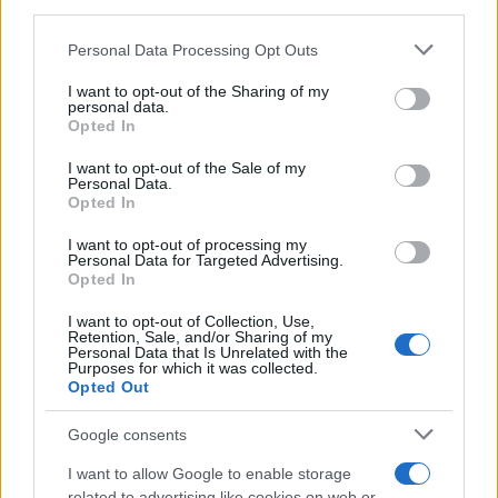
third parties.
Please note that this website/app uses one or more Google
Personal Data Processing Opt Outs
services and may gather and store information including but
not limited to your visit or usage behaviour. You may click to
I want to opt-out of the Sharing of my
personal data.
grant or deny consent to Google and its third-party tags to
Opted In
use your data for below specified purposes in below Google
consent section.
I want to opt-out of the Sale of my
Personal Data.
Opted In
I want to opt-out of processing my
Personal Data for Targeted Advertising.
Opted In
I want to opt-out of Collection, Use,
Retention, Sale, and/or Sharing of my
Personal Data that Is Unrelated with the
Purposes for which it was collected.
Opted Out
Η ΣΤΗΛΗ ΜΑΣ
Google consents
I want to allow Google to enable storage
related to advertising like cookies on web or