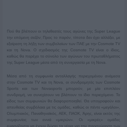
Πού θα βλέπουν οι τηλεθεατές τους αγώνες της Super League
την επόμενη σεζόν; Προς το παρόν, τίποτα δεν έχει αλλάξει, με
εξαίρεση τη λήξη των συμβολαίων των ΠΑΕ με την Cosmote TV
και τη Nova. Ο σχεδιασμός της Cosmote TV είναι ο ίδιος,
καθώς θα παρέχει το σύνολο των αγώνων του πρωταθλήματος
της Super League μέσα από τη συνεργασία με τη Nova.
Μέσα από τη συμφωνία ανταλλαγής περιεχομένου ανάμεσα
στην Cosmote TV και τη Nova, οι συνδρομητές των Cosmote
Sports και των Novasports μπορούν, με μία επιπλέον
συνδρομή, να συνεχίσουν να βλέπουν το ίδιο περιεχόμενο. Το
είδος των συμφωνιών θα διαφοροποιηθεί. Θα υπογραφούν και
απευθείας συμβόλαια με τις ομάδες, καθώς οι πέντε «μεγάλοι»,
Ολυμπιακός, Παναθηναϊκός, ΑΕΚ, ΠΑΟΚ, Άρης, είναι εκτός της
συμφωνίας των εννιά «μικρών». Οι «μικρές» ομάδες
εμφανίζονται να έχουν δώσει τα χέρια για την παραχώρηση των