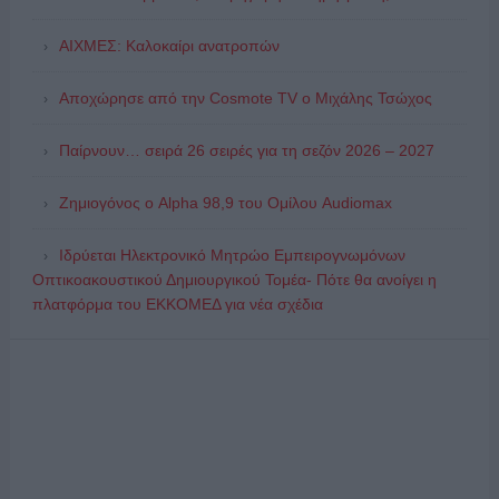
ΑΙΧΜΕΣ: Καλοκαίρι ανατροπών
Αποχώρησε από την Cosmote TV o Μιχάλης Τσώχος
Παίρνουν… σειρά 26 σειρές για τη σεζόν 2026 – 2027
Ζημιογόνος ο Alpha 98,9 του Ομίλου Audiomax
Ιδρύεται Ηλεκτρονικό Μητρώο Εμπειρογνωμόνων
Οπτικοακουστικού Δημιουργικού Τομέα- Πότε θα ανοίγει η
πλατφόρμα του ΕΚΚΟΜΕΔ για νέα σχέδια