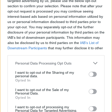
targeted advertising by us, please use the below opt-out
section to confirm your selection. Please note that after your
opt-out request is processed you may continue seeing
ΑΙΧΜΕΣ: Και άλλες αποχωρήσεις και
interest-based ads based on personal information utilized by
us or personal information disclosed to third parties prior to
άλλες συμφωνίες
your opt-out. You may separately opt-out of the further
disclosure of your personal information by third parties on the
Το Καλοκαίρι αυτό στα ΜΜΕ θυμίζει αίθουσα αφίξεων και
IAB’s list of downstream participants. This information may
αναχωρήσεων αεροδρομίου. Άλλοι γνωρίζουν τον
also be disclosed by us to third parties on the
IAB’s List of
προορισμό τους και άλλοι αλλάζουν πορεία, ενώ έχουν
Downstream Participants
that may further disclose it to other
ξεκινήσει για άλλου καταλήγουν σε άλλο σημείο. Η
third parties.
κινητικότητα είναι συνάρτηση πολλών παραγόντων,
ορισμένοι εκ των οποίων δεν είναι ορατοί προς το
Please note that this website/app uses one or more Google
Personal Data Processing Opt Outs
παρόν. Λέγεται πως ο Ιβάν Σαββίδης τα βρήκε με την
services and may gather and store information including but
κυβέρνηση, […]
not limited to your visit or usage behaviour. You may click to
I want to opt-out of the Sharing of my
personal data.
grant or deny consent to Google and its third-party tags to
Opted In
use your data for below specified purposes in below Google
consent section.
I want to opt-out of the Sale of my
Personal Data.
Opted In
I want to opt-out of processing my
Personal Data for Targeted Advertising.