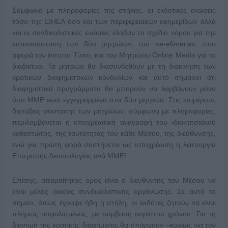
Σύμφωνα με πληροφορίες της στήλης, οι εκδοτικές ενώσεις
τόσο της ΕΙΗΕΑ όσο και των περιφερειακών εφημερίδων αλλά
και οι συνδικαλιστικές ενώσεις έλαβαν το σχέδιο νόμου για την
επανασύσταση των δύο μητρώων, του «e-efimeris», που
αφορά τον έντυπο Τύπο, και του Μητρώου Online Media για το
διαδίκτυο. Τα μητρώα θα διασυνδεθούν με τη διακίνηση των
κρατικών διαφημιστικών κονδυλίων και αυτό σημαίνει ότι
διαφημιστικά προγράμματα θα μπορούν να λαμβάνουν μόνο
όσα ΜΜΕ είναι εγγεγραμμένα στα δύο μητρώα. Στις επιμέρους
διατάξεις σύστασης των μητρώων, σύμφωνα με πληροφορίες,
περιλαμβάνεται η υποχρεωτική αναγραφή του ιδιοκτησιακού
καθεστώτος, της ταυτότητας του κάθε Μέσου, της διεύθυνσης,
ενώ για πρώτη φορά συστήνεται ως υποχρέωση η λειτουργία
Επιτροπής Δεοντολογίας ανά ΜΜΕ!
Επίσης, απαραίτητος όρος είναι ο διευθυντής του Μέσου να
είναι μέλος οικείας συνδικαλιστικής οργάνωσης. Σε αυτό το
σημείο, όπως έγραψε ήδη η στήλη, οι εκδότες ζητούν να είναι
πλήρως ασφαλισμένος, με σύμβαση αορίστου χρόνου. Για τη
διανομή της κρατικής διαφήμισης θα υπάρχουν –κυρίως για τον