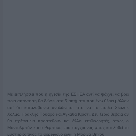
Με εκπλήσσει που η ηγεσία της ΕΣΗΕΑ αντί να ψάχνει να βρει
ποια απάντηση θα δώσει στα 5 αιτήματα που έχω θέσει μάλλον
απ’ ότι καταλαβαίνω αναλώνεται στο να το παίξει Σέρλοκ
Χολμς, Ηρακλής Πουαρό και Αγκάθα Κρίστι. Δεν ξέρω βέβαια αν
θα πρέπει να προστεθούν και άλλοι επιθεωρητές, όπως ο
Μονταλμπάν και ο Ρέμπους, πιο σύγχρονοι, μπας και λυθεί το
μυστήριο: τίνος το φερέφωνο είναι η Μαρίνα Βήχου;