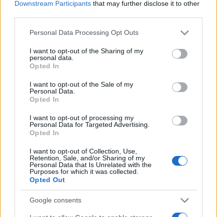
Downstream Participants
that may further disclose it to other
third parties.
Please note that this website/app uses one or more Google
Personal Data Processing Opt Outs
services and may gather and store information including but
not limited to your visit or usage behaviour. You may click to
I want to opt-out of the Sharing of my
personal data.
grant or deny consent to Google and its third-party tags to
Opted In
use your data for below specified purposes in below Google
consent section.
I want to opt-out of the Sale of my
Personal Data.
Opted In
I want to opt-out of processing my
Personal Data for Targeted Advertising.
Opted In
I want to opt-out of Collection, Use,
Retention, Sale, and/or Sharing of my
Personal Data that Is Unrelated with the
Purposes for which it was collected.
Opted Out
Google consents