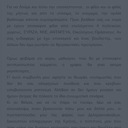
Για να δούμε και ποιοι την επισκέπτονται…οι φίλοι και οι φίλες
της μήπως και από το ντύσιμο, το κούρεμα, την ομιλία
βγάλουμε κάποια συμπεράσματα; Προς βοήθεια σας ως τώρα
με έχουν επισκεφτεί φίλοι από τουλάχιστον 4 πολιτικούς
χώρους, ΣΥΡΙΖΑ, ΚΚΕ, ΑΝΤΑΡΣΥΑ, Οικολόγους Πράσινους. Αν
σας ενδιαφέρει με έχει επισκεφτεί και ένας βουδιστής, των
άλλων δεν έχω ρωτήσει τις θρησκευτικές προτιμήσεις.
Όμως φοβάμαι ότι αύριο, μεθαύριο, που θα με επισκεφτεί
αντιπροσωπεία κόμματος ο γρίφος θα γίνει ακόμα
μεγαλύτερος…
Γι’ αυτό συμβουλή μου: αφήστε τις θεωρίες συνομωσίας που
δεν θα σας οδηγήσουν πουθενά και που κρύβουν
υποβοσκοντα ρατσισμό. Αλήθεια αν δεν ήμουν γυναίκα και
ήμουν άντρας θα πλέκατε τα ίδια συνωμοτικά σενάρια;
Κι αν θέλετε, για να το πάρει το ποτάμι, λέω να σας
αποκαλύψω ποιοι βρίσκονται πίσω μου και δίπλα μου…οι
προπαππούδες μου της φάρας των Δεληγιαννάκηδων,
ξακουστών οπλαρχηγών της Κρήτης, ο παππούς μου που
ήταν μέλος της 9μελους επιτροπής που έφερε τον Βενιζέλο από