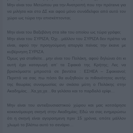
Μην είναι του Μετώπου για την Ανατροπή που την πρότεινε για
να μιλήσει και στο ΔΣ και αφού μόνο συνάδελφοι από αυτό τον
χώρο ως τώρα την επισκέπτονται;
Μην είναι του Βαξεβάνη στα site του οποίου ως τώρα γράφει;
Μην είναι του ΣΥΡΙΖΑ; Όχι…μάλλον του ΣΥΡΙΖΑ δεν πρέπει να
είναι, αφού την προηγούμενη απεργία πείνας την έκανε με
κυβέρνηση ΣΥΡΙΖΑ.
Όμως για σταθείτε…μην είναι του Πολάκη, αφού δηλώνει ότι κι
αυτή έχει καταγωγή απ’ τα Σφακιά της Κρήτης; Λες να
βρισκόμαστε μπροστά σε βεντέτα : ΕΣΗΕΑ – Σφακιανοί;
Περιττό να σας πω πόσο θα αυξηθούν οι πιθανότητες αυτής
της θεωρίας συνομωσίας αν σκάσει μύτη ο Πολάκης στην
Ακαδημίας…Χα,χα,χα…θα γελάσει και το παρδαλό ερίφι…
Μην είναι του αντιεξουσιαστικού χώρου και μας κοτσάρησε
κοκκινόμαυρη σκηνή στην Ακαδημίας; Εδώ να σας ενημερώσω
ότι η σκηνή είναι αγορασμενη πριν 15 χρόνια, οπότε μάλλον
χλωμό το βλέπω αυτό το σενάριο…