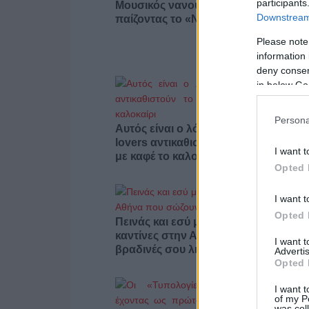
participants
Μουσικός νανουρίζει λιοντάρια
Downstream 
παίζοντας το «November rain» (βίντε
Please note
information 
deny consent
in below Go
Persona
Αυτός είναι ο λόγος που οι beauty
lovers αντικαθιστούν το μαύρο μολύβ
I want t
με καφέ το καλοκαίρι
Opted 
I want t
Opted 
Πεινάς και εσύ μετά το ξενύχτι; 5
καντίνες στην Αθήνα που σώζουν τις
I want 
βραδινές σου λιγούρες
Advertis
Opted 
I want t
of my P
was col