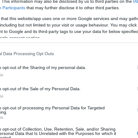
. This information may also be disclosed by us to third parties on the
IA
Participants
that may further disclose it to other third parties.
ο)
Χωνάκι ή κυπελλάκι; Σε αυτά τα 5
παγωτατζίδικα της Αθήνας η απάντηση
 that this website/app uses one or more Google services and may gath
είναι…και τα δύο!
including but not limited to your visit or usage behaviour. You may click 
 to Google and its third-party tags to use your data for below specifi
ogle consent section.
Αυτά είναι τα 4 prints στα μαγιό που θα
l Data Processing Opt Outs
βλέπεις σε κάθε παραλία φέτος!
ι
o opt-out of the Sharing of my personal data.
In
o opt-out of the Sale of my Personal Data.
In
Πώς να ξεφλουδίζεις εύκολα το σκόρδο
– Το kitchen trick που κάθε foodie
to opt-out of processing my Personal Data for Targeted
πρέπει να ξέρει
ing.
In
o opt-out of Collection, Use, Retention, Sale, and/or Sharing
ersonal Data that Is Unrelated with the Purposes for which it
lected.