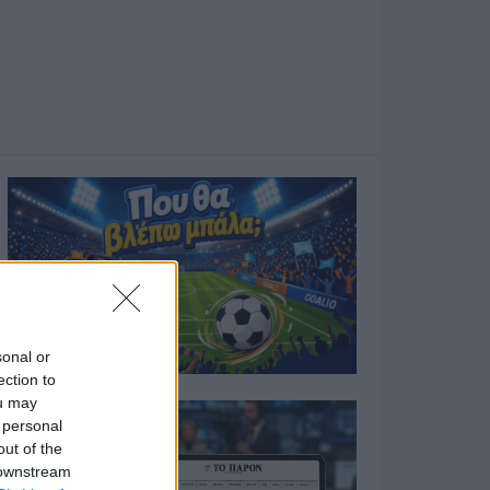
sonal or
ection to
ou may
 personal
out of the
 downstream