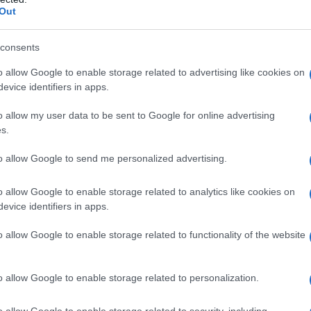
Out
α,
Τηλεοπτικά «Μαγειρέματα», Ψηφιακοί
έο
Πόλεμοι και ένα… Τσουνάμι Αλλαγών: Η
consents
Εβδομάδα που Ανακάτεψε την
Τράπουλα των Ελληνικών Media
o allow Google to enable storage related to advertising like cookies on
evice identifiers in apps.
o allow my user data to be sent to Google for online advertising
ς
ΤΣΟΥΝΑΜΙ ψηφιακής οργής…
s.
cast
συμπαρασύρει την κυβέρνηση
to allow Google to send me personalized advertising.
o allow Google to enable storage related to analytics like cookies on
evice identifiers in apps.
Ο καιρός των επομένων ημερών:
o allow Google to enable storage related to functionality of the website
Κανονικός Αύγουστος με δυνατούς
βοριάδες και σταδιακή άνοδο της
θερμοκρασίας
o allow Google to enable storage related to personalization.
o allow Google to enable storage related to security, including