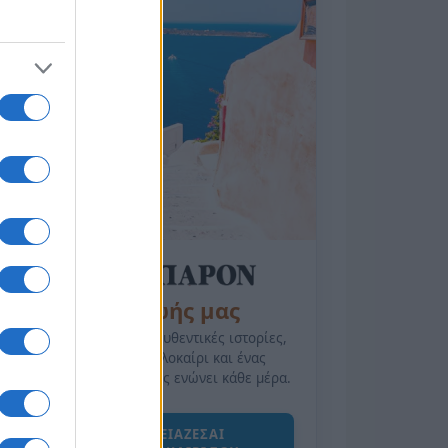
της Ζωής μας
Οι άνθρωποι, οι αυθεντικές ιστορίες,
το ελληνικό καλοκαίρι και ένας
πολιτισμός που μας ενώνει κάθε μέρα.
ΟΣΑ ΧΡΕΙΑΖΕΣΑΙ