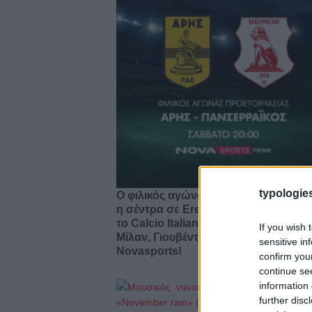
typologies
Ο φιλικός αγώνας Άρης – Πανσερραϊ
η σέντρα σε Eredivisie, 2.Bundesliga
το Calcio Italiano-only in Perth με Ίντ
If you wish 
Μίλαν, Γιουβέντους στο «γήπεδο» το
sensitive in
Novasports!
confirm you
continue se
information 
further disc