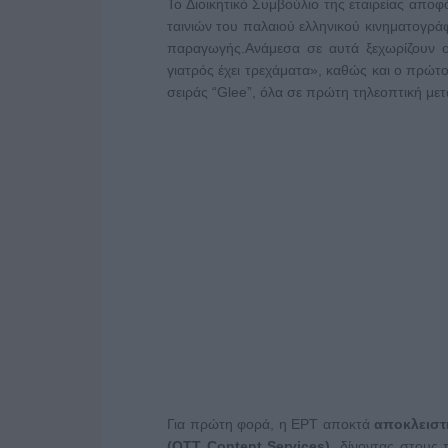
Το Διοικητικό Συμβούλιο της εταιρείας απο
ταινιών του παλαιού ελληνικού κινηματογρά
παραγωγής.Ανάμεσα σε αυτά ξεχωρίζουν οι
γιατρός έχει τρεχάματα», καθώς και ο πρώτο
σειράς “Glee”, όλα σε πρώτη τηλεοπτική με
Για πρώτη φορά, η ΕΡΤ αποκτά
αποκλειστ
(
OTT Content Services
),
δίνοντας στους π