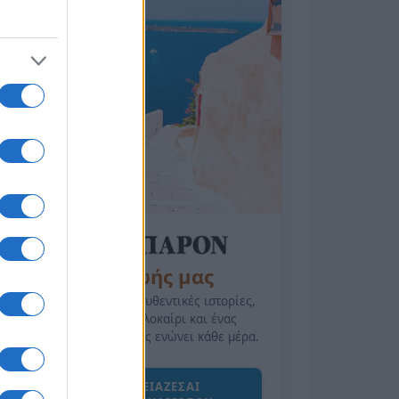
της Ζωής μας
Οι άνθρωποι, οι αυθεντικές ιστορίες,
το ελληνικό καλοκαίρι και ένας
πολιτισμός που μας ενώνει κάθε μέρα.
ΟΣΑ ΧΡΕΙΑΖΕΣΑΙ