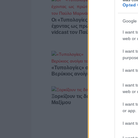
Opted 
Οι «Τυπολογίες» περνούν στην εικόν
Google 
έχοντας ως πρώτο καλεσμένο στο ν
I want t
vidcast τον Παύλο Μαρινάκη
web or d
I want t
purpose
«Τυπολογίες» στο YouTube: Ο Δήμο
I want 
Βερύκιος ανοίγει τα χαρτιά του – Vid
I want t
web or d
Ξορκίζουν τις διπλές εκλογές στο
Μαξίμου
I want t
or app.
I want t
I want t