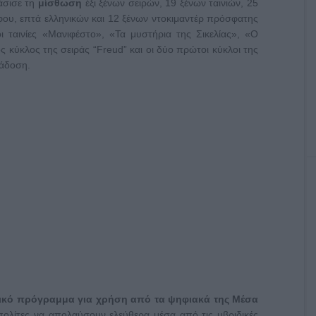
φάσισε τη
μίσθωση
έξι ξένων σειρών, 19 ξένων ταινιών, 25
φου, επτά ελληνικών και 12 ξένων ντοκιμαντέρ πρόσφατης
 ταινίες «Μανιφέστο», «Τα μυστήρια της Σικελίας», «Ο
ς κύκλος της σειράς “Freud” και οι δύο πρώτοι κύκλοι της
τάδοση.
ικό πρόγραμμα για χρήση από τα ψηφιακά της Μέσα
ολίτες να απολαύσουν ελεύθερα μέσα από τις υβριδικές