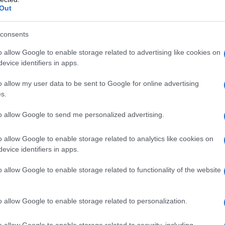
Out
α,
Τηλεοπτικά «Μαγειρέματα», Ψηφιακοί
consents
έο
Πόλεμοι και ένα… Τσουνάμι Αλλαγών: Η
o allow Google to enable storage related to advertising like cookies on
Εβδομάδα που Ανακάτεψε την
Τράπουλα των Ελληνικών Media
evice identifiers in apps.
o allow my user data to be sent to Google for online advertising
s.
ς
ΤΣΟΥΝΑΜΙ ψηφιακής οργής…
to allow Google to send me personalized advertising.
cast
συμπαρασύρει την κυβέρνηση
o allow Google to enable storage related to analytics like cookies on
evice identifiers in apps.
o allow Google to enable storage related to functionality of the website
Ο καιρός των επομένων ημερών:
Κανονικός Αύγουστος με δυνατούς
βοριάδες και σταδιακή άνοδο της
o allow Google to enable storage related to personalization.
θερμοκρασίας
o allow Google to enable storage related to security, including