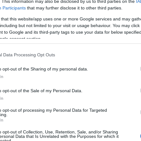
. This information may also be disclosed by us to third parties on the
IA
Participants
that may further disclose it to other third parties.
 that this website/app uses one or more Google services and may gath
ο)
Χωνάκι ή κυπελλάκι; Σε αυτά τα 5
including but not limited to your visit or usage behaviour. You may click 
παγωτατζίδικα της Αθήνας η απάντηση
 to Google and its third-party tags to use your data for below specifi
είναι…και τα δύο!
ogle consent section.
l Data Processing Opt Outs
Αυτά είναι τα 4 prints στα μαγιό που θα
βλέπεις σε κάθε παραλία φέτος!
o opt-out of the Sharing of my personal data.
ι
In
o opt-out of the Sale of my Personal Data.
In
to opt-out of processing my Personal Data for Targeted
Πώς να ξεφλουδίζεις εύκολα το σκόρδο
ing.
– Το kitchen trick που κάθε foodie
In
πρέπει να ξέρει
o opt-out of Collection, Use, Retention, Sale, and/or Sharing
ersonal Data that Is Unrelated with the Purposes for which it
lected.