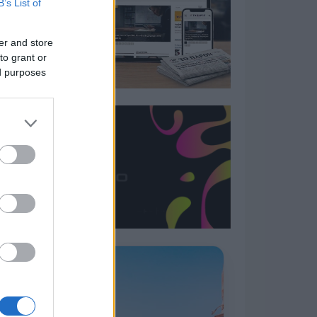
B’s List of
er and store
to grant or
ed purposes
Η ΣΤΗΛΗ ΜΑΣ