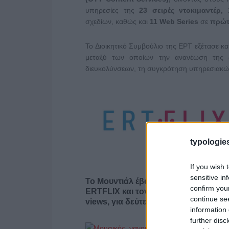
υπηρεσίες της
23 σειρές ντοκιμαντέρ,
σχεδίων, καθώς και
11
Web Series
σε
πρώτ
Το Διοικητικό Συμβούλιο της ΕΡΤ εξέτασε κ
μεταξύ των οποίων την ανανέωση της ε
διευκολύνσεων, τη συγκρότηση υπηρεσιακών 
typologies
If you wish 
sensitive in
Το Μουντιάλ έβαλε γκολ στις θεάσεις
confirm you
ERTFLIX και τον Ιούλιο με 22.551.894
continue se
views, για δεύτερο συνεχόμενο μήνα
information 
further disc