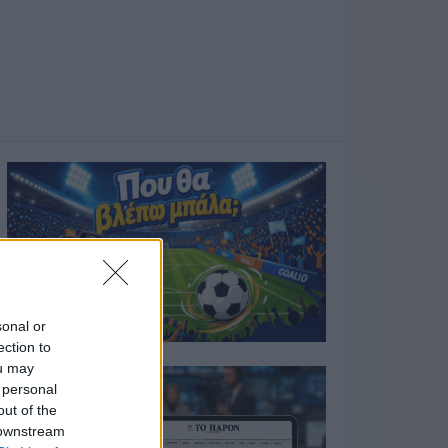
sonal or
ection to
ou may
 personal
out of the
 downstream