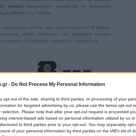
 12 παιδικά
προγράμματα ντοκιμαντέρ και κινουμένων
η μετάδοση
στην Ελλάδα.
αι ενέκρινε μέσα σε δύο ώρες περισσότερα από 45 θέματα,
κπομπής «Άλλη διάσταση», την προμήθεια τεχνικών
οργάνων, την εμπορική πολιτική της εταιρείας κ.α.
.gr -
Do Not Process My Personal Information
to opt-out of the sale, sharing to third parties, or processing of your per
formation for targeted advertising by us, please use the below opt-out s
 του
Ρεκόρ τηλεθέασης σε Eurovision και
r selection. Please note that after your opt-out request is processed y
Mundial το 2026
eing interest-based ads based on personal information utilized by us or
disclosed to third parties prior to your opt-out. You may separately opt-
losure of your personal information by third parties on the IAB’s list of