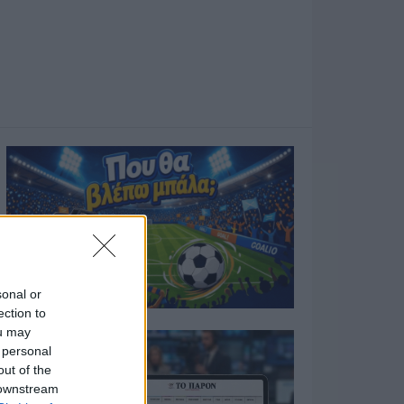
sonal or
ection to
ou may
 personal
out of the
 downstream