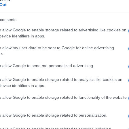
Out
ς
ΤΣΟΥΝΑΜΙ ψηφιακής οργής…
consents
cast
συμπαρασύρει την κυβέρνηση
o allow Google to enable storage related to advertising like cookies on
evice identifiers in apps.
o allow my user data to be sent to Google for online advertising
s.
Ο καιρός των επομένων ημερών:
Κανονικός Αύγουστος με δυνατούς
to allow Google to send me personalized advertising.
βοριάδες και σταδιακή άνοδο της
θερμοκρασίας
o allow Google to enable storage related to analytics like cookies on
evice identifiers in apps.
o allow Google to enable storage related to functionality of the website
o allow Google to enable storage related to personalization.
Τ NEWS
o allow Google to enable storage related to security, including