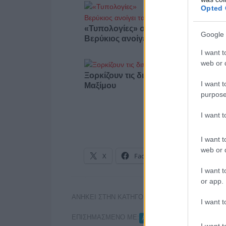
Opted 
«Τυπολογίες» στο YouTube: Ο Δήμο
Google 
Βερύκιος ανοίγει τα χαρτιά του – Vid
I want t
web or d
Ξορκίζουν τις διπλές εκλογές στο
I want t
Μαξίμου
purpose
I want 
I want t
web or d
X
Facebook
LinkedIn
I want t
or app.
ΑΝΗΚΕΙ ΣΤΗΝ ΚΑΤΗΓΟΡΙΑ:
ΤΗΛΕΟΡΑΣΗ
I want t
ΕΠΙΣΗΜΑΣΜΕΝΟ ΜΕ:
,
ΑΝΤΩΝΗΣ ΦΟΥΡΛΗΣ
ΕΡ
I want t