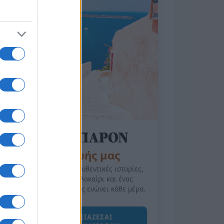
της Ζωής μας
Οι άνθρωποι, οι αυθεντικές ιστορίες,
το ελληνικό καλοκαίρι και ένας
πολιτισμός που μας ενώνει κάθε μέρα.
ΟΣΑ ΧΡΕΙΑΖΕΣΑΙ