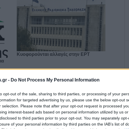
Κυοφορούνται αλλαγές στην ΕΡΤ
ια
.gr -
Do Not Process My Personal Information
to opt-out of the sale, sharing to third parties, or processing of your per
ο)
formation for targeted advertising by us, please use the below opt-out s
Χωνάκι ή κυπελλάκι; Σε αυτά τα 5
r selection. Please note that after your opt-out request is processed y
παγωτατζίδικα της Αθήνας η απάντηση
είναι…και τα δύο!
eing interest-based ads based on personal information utilized by us or
disclosed to third parties prior to your opt-out. You may separately opt-
losure of your personal information by third parties on the IAB’s list of