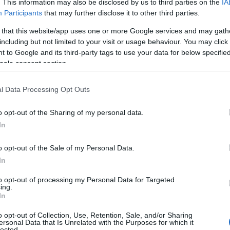
. This information may also be disclosed by us to third parties on the
IA
Participants
that may further disclose it to other third parties.
Αυτά είναι τα 4 prints στα μαγιό που θα
βλέπεις σε κάθε παραλία φέτος!
 that this website/app uses one or more Google services and may gath
ι
including but not limited to your visit or usage behaviour. You may click 
 to Google and its third-party tags to use your data for below specifi
ogle consent section.
l Data Processing Opt Outs
Πώς να ξεφλουδίζεις εύκολα το σκόρδο
– Το kitchen trick που κάθε foodie
o opt-out of the Sharing of my personal data.
πρέπει να ξέρει
In
o opt-out of the Sale of my Personal Data.
In
α,
Τηλεοπτικά «Μαγειρέματα», Ψηφιακοί
to opt-out of processing my Personal Data for Targeted
ing.
έο
Πόλεμοι και ένα… Τσουνάμι Αλλαγών: Η
In
Εβδομάδα που Ανακάτεψε την
Τράπουλα των Ελληνικών Media
o opt-out of Collection, Use, Retention, Sale, and/or Sharing
ersonal Data that Is Unrelated with the Purposes for which it
lected.