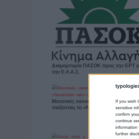
Διαμαρτυρία ΠΑΣΟΚ προς την ΕΡΤ γ
την Ε.Λ.Α.Σ.
typologies
If you wish 
Μουσικός νανουρίζει λιοντάρια
παίζοντας το «November rain» (βίντε
sensitive in
confirm you
continue se
information 
further disc