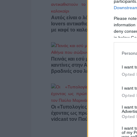
participants
Downstream 
Αυτός είναι ο λόγος που οι beauty
Please note
lovers αντικαθιστούν το μαύρο μολύβ
information 
με καφέ το καλοκαίρι
deny consent
in below Go
Persona
Πεινάς και εσύ μετά το ξενύχτι; 5
καντίνες στην Αθήνα που σώζουν τις
I want t
βραδινές σου λιγούρες
Opted 
I want t
Opted 
Οι «Τυπολογίες» περνούν στην εικόν
I want 
Advertis
έχοντας ως πρώτο καλεσμένο στο ν
Opted 
vidcast τον Παύλο Μαρινάκη
I want t
of my P
was col