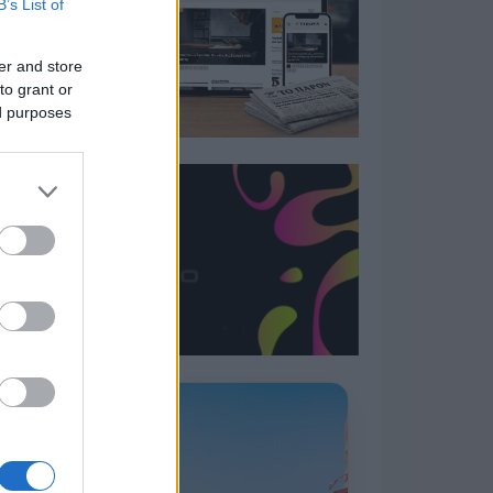
B’s List of
er and store
to grant or
ed purposes
Η ΣΤΗΛΗ ΜΑΣ