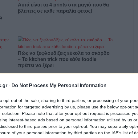
Αυτά είναι τα 4 prints στα μαγιό που θα
βλέπεις σε κάθε παραλία φέτος!
ι
Πώς να ξεφλουδίζεις εύκολα το σκόρδο
– Το kitchen trick που κάθε foodie
πρέπει να ξέρει
.gr -
Do Not Process My Personal Information
to opt-out of the sale, sharing to third parties, or processing of your per
α,
Τηλεοπτικά «Μαγειρέματα», Ψηφιακοί
formation for targeted advertising by us, please use the below opt-out s
έο
Πόλεμοι και ένα… Τσουνάμι Αλλαγών: Η
r selection. Please note that after your opt-out request is processed y
Εβδομάδα που Ανακάτεψε την
eing interest-based ads based on personal information utilized by us or
Τράπουλα των Ελληνικών Media
disclosed to third parties prior to your opt-out. You may separately opt-
losure of your personal information by third parties on the IAB’s list of