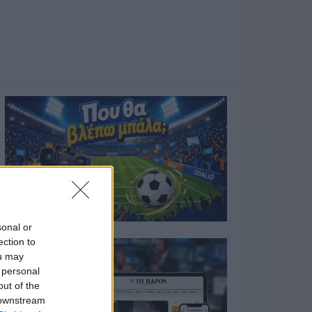
sonal or
ection to
ou may
 personal
out of the
 downstream