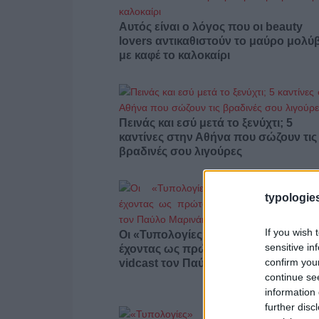
Αυτός είναι ο λόγος που οι beauty
lovers αντικαθιστούν το μαύρο μολύβ
με καφέ το καλοκαίρι
Πεινάς και εσύ μετά το ξενύχτι; 5
καντίνες στην Αθήνα που σώζουν τις
βραδινές σου λιγούρες
typologies
If you wish 
Οι «Τυπολογίες» περνούν στην εικόν
sensitive in
έχοντας ως πρώτο καλεσμένο στο ν
confirm you
vidcast τον Παύλο Μαρινάκη
continue se
information 
further disc