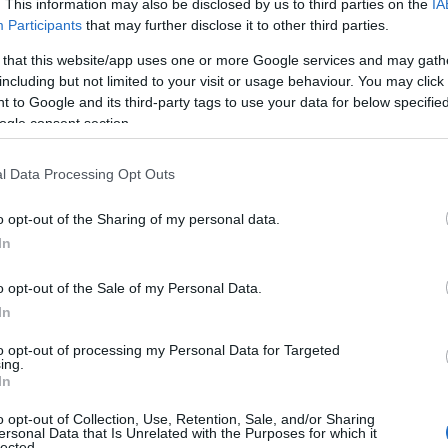
. This information may also be disclosed by us to third parties on the
IA
Participants
that may further disclose it to other third parties.
ς
ΤΣΟΥΝΑΜΙ ψηφιακής οργής…
cast
συμπαρασύρει την κυβέρνηση
 that this website/app uses one or more Google services and may gath
including but not limited to your visit or usage behaviour. You may click 
 to Google and its third-party tags to use your data for below specifi
ogle consent section.
Ο καιρός των επομένων ημερών:
l Data Processing Opt Outs
Κανονικός Αύγουστος με δυνατούς
βοριάδες και σταδιακή άνοδο της
o opt-out of the Sharing of my personal data.
θερμοκρασίας
In
o opt-out of the Sale of my Personal Data.
In
to opt-out of processing my Personal Data for Targeted
ing.
In
ΙΟΦΩΝΟ 24/7
o opt-out of Collection, Use, Retention, Sale, and/or Sharing
ersonal Data that Is Unrelated with the Purposes for which it
lected.