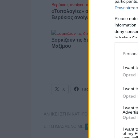
participants
Downstream 
«Τυπολογίες» στο YouTube: Ο Δήμο
Βερύκιος ανοίγει τα χαρτιά του – Vid
Please note
information 
deny consent
in below Go
Ξορκίζουν τις διπλές εκλογές στο
Μαξίμου
Persona
I want t
Opted 
I want t
X
Facebook
LinkedIn
Opted 
I want 
Advertis
ΑΝΗΚΕΙ ΣΤΗΝ ΚΑΤΗΓΟΡΙΑ:
ΡΑΔΙΟΦΩΝΟ
Opted 
ΕΠΙΣΗΜΑΣΜΕΝΟ ΜΕ:
,
ΔΗΜΗΤΡΗΣ ΜΑΡΗΣ
ΡΑΔ
I want t
of my P
was col