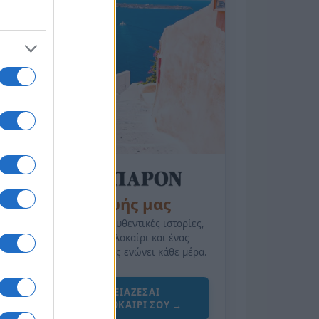
της Ζωής μας
Οι άνθρωποι, οι αυθεντικές ιστορίες,
το ελληνικό καλοκαίρι και ένας
πολιτισμός που μας ενώνει κάθε μέρα.
ΟΣΑ ΧΡΕΙΑΖΕΣΑΙ
ΓΙΑ ΤΟ ΚΑΛΟΚΑΙΡΙ ΣΟΥ →