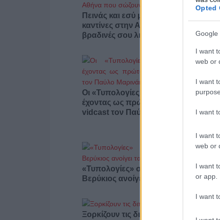
Opted 
Πεινάς και εσύ μετά το ξενύχτι; 5
καντίνες στην Αθήνα που σώζουν τις
Google 
βραδινές σου λιγούρες
I want t
web or d
I want t
purpose
Οι «Τυπολογίες» περνούν στην εικόν
έχοντας ως πρώτο καλεσμένο στο ν
I want 
vidcast τον Παύλο Μαρινάκη
I want t
web or d
I want t
«Τυπολογίες» στο YouTube: Ο Δήμο
or app.
Βερύκιος ανοίγει τα χαρτιά του – Vid
I want t
Ξορκίζουν τις διπλές εκλογές στο
I want t