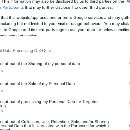
. This information may also be disclosed by us to third parties on the
IA
ού
Επιδότηση 528.000 ευρώ για τα
Participants
that may further disclose it to other third parties.
 η
«Φαντάσματα» στο Star
 that this website/app uses one or more Google services and may gath
including but not limited to your visit or usage behaviour. You may click 
 to Google and its third-party tags to use your data for below specifi
ogle consent section.
l Data Processing Opt Outs
ο)
Χωνάκι ή κυπελλάκι; Σε αυτά τα 5
παγωτατζίδικα της Αθήνας η απάντηση
o opt-out of the Sharing of my personal data.
είναι…και τα δύο!
In
o opt-out of the Sale of my Personal Data.
In
Αυτά είναι τα 4 prints στα μαγιό που θα
βλέπεις σε κάθε παραλία φέτος!
to opt-out of processing my Personal Data for Targeted
ing.
ι
In
o opt-out of Collection, Use, Retention, Sale, and/or Sharing
ersonal Data that Is Unrelated with the Purposes for which it
lected.