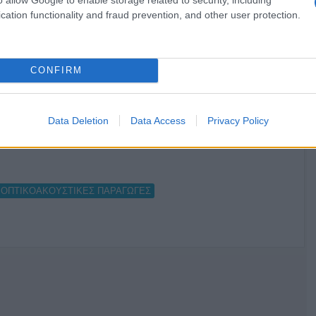
cation functionality and fraud prevention, and other user protection.
Ο καιρός των επομένων ημερών:
Κανονικός Αύγουστος με δυνατούς
βοριάδες και σταδιακή άνοδο της
θερμοκρασίας
CONFIRM
Data Deletion
Data Access
Privacy Policy
ΟΠΤΙΚΟΑΚΟΥΣΤΙΚΕΣ ΠΑΡΑΓΩΓΕΣ