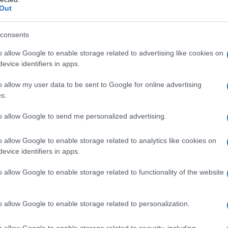
Out
Πώς να ξεφλουδίζεις εύκολα το σκόρδο
– Το kitchen trick που κάθε foodie
consents
πρέπει να ξέρει
o allow Google to enable storage related to advertising like cookies on
evice identifiers in apps.
o allow my user data to be sent to Google for online advertising
s.
α,
Τηλεοπτικά «Μαγειρέματα», Ψηφιακοί
έο
Πόλεμοι και ένα… Τσουνάμι Αλλαγών: Η
to allow Google to send me personalized advertising.
Εβδομάδα που Ανακάτεψε την
Τράπουλα των Ελληνικών Media
o allow Google to enable storage related to analytics like cookies on
evice identifiers in apps.
o allow Google to enable storage related to functionality of the website
ς
ΤΣΟΥΝΑΜΙ ψηφιακής οργής…
cast
συμπαρασύρει την κυβέρνηση
o allow Google to enable storage related to personalization.
o allow Google to enable storage related to security, including