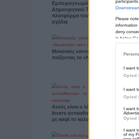
participants
Εμπειρογνωμόνων Οπτικοακουστικ
Downstream 
Δημιουργικού Τομέα- Πότε θα ανοίγει
πλατφόρμα του ΕΚΚΟΜΕΔ για νέα
Please note
σχέδια
information 
deny consent
in below Go
Μουσικός νανουρίζει λιοντάρια
Persona
παίζοντας το «November rain» (βίντε
I want t
Opted 
I want t
Opted 
Αυτός είναι ο λόγος που οι beauty
I want 
Advertis
lovers αντικαθιστούν το μαύρο μολύβ
Opted 
με καφέ το καλοκαίρι
I want t
of my P
was col