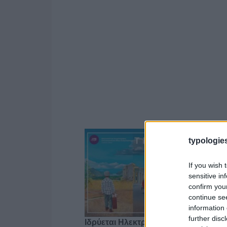
typologies
If you wish 
sensitive in
confirm you
continue se
information 
further disc
Ιδρύεται Ηλεκτρονικό Μητρώο