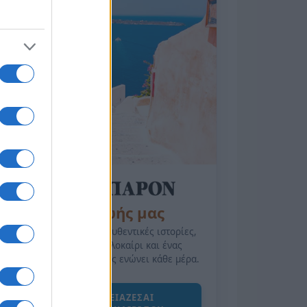
της Ζωής μας
Οι άνθρωποι, οι αυθεντικές ιστορίες,
το ελληνικό καλοκαίρι και ένας
πολιτισμός που μας ενώνει κάθε μέρα.
ΟΣΑ ΧΡΕΙΑΖΕΣΑΙ