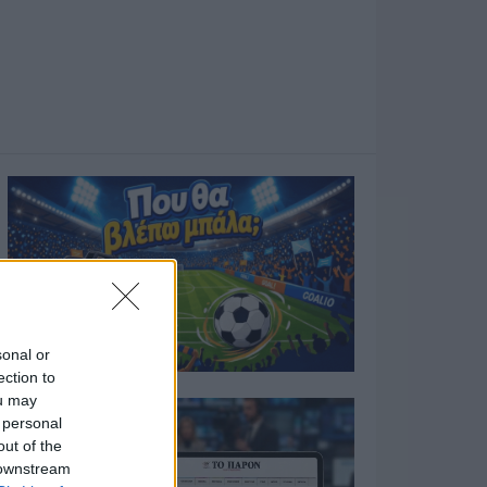
sonal or
ection to
ou may
 personal
out of the
 downstream