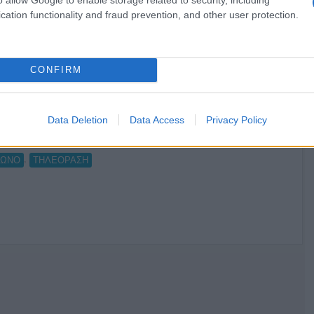
cation functionality and fraud prevention, and other user protection.
Ο καιρός των επομένων ημερών:
Κανονικός Αύγουστος με δυνατούς
βοριάδες και σταδιακή άνοδο της
θερμοκρασίας
CONFIRM
Data Deletion
Data Access
Privacy Policy
,
ΦΩΝΟ
ΤΗΛΕΟΡΑΣΗ