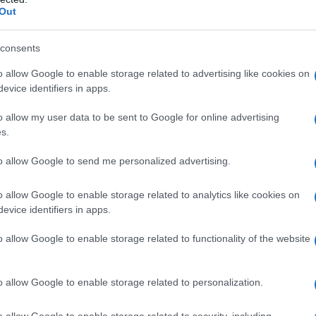
Out
Πώς να ξεφλουδίζεις εύκολα το σκόρδο
– Το kitchen trick που κάθε foodie
consents
πρέπει να ξέρει
o allow Google to enable storage related to advertising like cookies on
evice identifiers in apps.
o allow my user data to be sent to Google for online advertising
α,
Τηλεοπτικά «Μαγειρέματα», Ψηφιακοί
s.
έο
Πόλεμοι και ένα… Τσουνάμι Αλλαγών: Η
Εβδομάδα που Ανακάτεψε την
to allow Google to send me personalized advertising.
Τράπουλα των Ελληνικών Media
o allow Google to enable storage related to analytics like cookies on
evice identifiers in apps.
o allow Google to enable storage related to functionality of the website
ς
ΤΣΟΥΝΑΜΙ ψηφιακής οργής…
cast
συμπαρασύρει την κυβέρνηση
o allow Google to enable storage related to personalization.
o allow Google to enable storage related to security, including