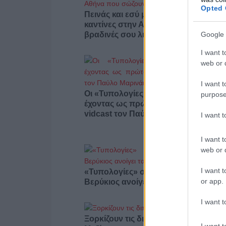
Opted 
Πεινάς και εσύ μετά το ξενύχτι; 5
καντίνες στην Αθήνα που σώζουν τις
Google 
βραδινές σου λιγούρες
I want t
web or d
I want t
Οι «Τυπολογίες» περνούν στην εικόν
purpose
έχοντας ως πρώτο καλεσμένο στο ν
vidcast τον Παύλο Μαρινάκη
I want 
I want t
web or d
I want t
«Τυπολογίες» στο YouTube: Ο Δήμο
or app.
Βερύκιος ανοίγει τα χαρτιά του – Vid
I want t
Ξορκίζουν τις διπλές εκλογές στο
I want t