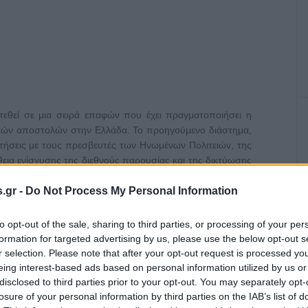
τεθεί σε μια σειρά επαφών που έχει πραγματοποιήσει η
ικών αποστολών στην Ελλάδα. Το προηγούμενο διάστημα,
ντήσεις με τους πρεσβευτές των Ηνωμένων Πολιτειών, της
θεια ενίσχυσης της διεθνούς παρουσίας και της δικτύωσης
.gr -
Do Not Process My Personal Information
to opt-out of the sale, sharing to third parties, or processing of your per
formation for targeted advertising by us, please use the below opt-out s
r selection. Please note that after your opt-out request is processed y
eing interest-based ads based on personal information utilized by us or
disclosed to third parties prior to your opt-out. You may separately opt-
losure of your personal information by third parties on the IAB’s list of