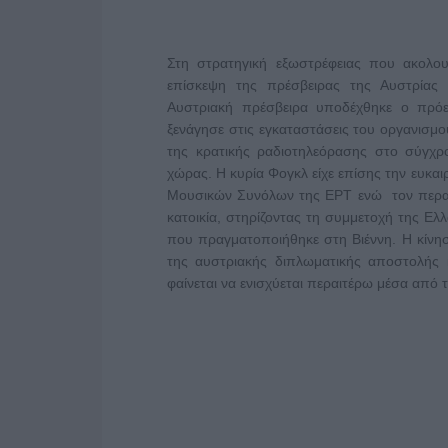
Στη στρατηγική εξωστρέφειας που ακολου
επίσκεψη της πρέσβειρας της Αυστρίας
Αυστριακή πρέσβειρα υποδέχθηκε ο πρό
ξενάγησε στις εγκαταστάσεις του οργανισμο
της κρατικής ραδιοτηλεόρασης στο σύγχρο
χώρας. Η κυρία Φογκλ είχε επίσης την ευκαι
Μουσικών Συνόλων της ΕΡΤ ενώ τον περασμ
κατοικία, στηρίζοντας τη συμμετοχή της Ελ
που πραγματοποιήθηκε στη Βιέννη. Η κίνηση
της αυστριακής διπλωματικής αποστολής κ
φαίνεται να ενισχύεται περαιτέρω μέσα από 