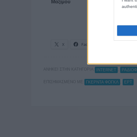
Μαξίμου
authenti
X
Facebook
LinkedIn
ΑΝΗΚΕΙ ΣΤΗΝ ΚΑΤΗΓΟΡΙΑ:
,
INTERNET
ΡΑΔΙΟ
ΕΠΙΣΗΜΑΣΜΕΝΟ ΜΕ:
,
ΓΚΕΡΝΤΑ ΦΟΓΚΛ
ΕΡΤ