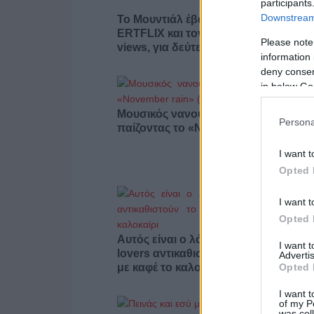
participants
Downstream 
Το Μουντιάλ έβαλε γκολ στις θεάσεις
ERTFLIX και τον Ιούλιο με 22.551.894
Please note
views, για δεύτερο συνεχόμενο μήνα
information 
deny consent
in below Go
Μουσικός νανουρίζει λιοντάρια
Persona
παίζοντας το «November rain» (βίντε
I want t
Opted 
I want t
Opted 
Αυτός είναι ο λόγος που οι beauty
I want 
lovers αντικαθιστούν το μαύρο μολύβ
Advertis
Opted 
με καφέ το καλοκαίρι
I want t
of my P
was col