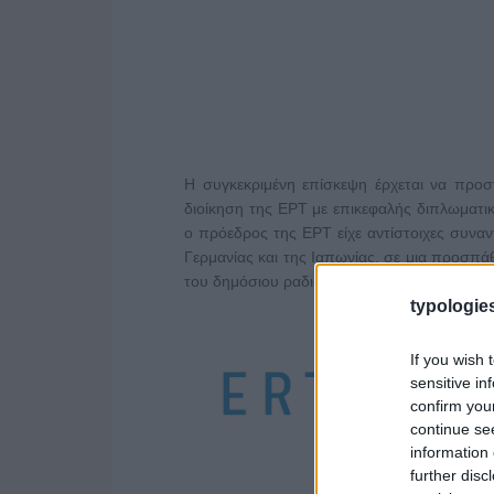
Η συγκεκριμένη επίσκεψη έρχεται να προσ
διοίκηση της ΕΡΤ με επικεφαλής διπλωματ
ο πρόεδρος της ΕΡΤ είχε αντίστοιχες συνα
Γερμανίας και της Ιαπωνίας, σε μια προσπά
του δημόσιου ραδιοτηλεοπτικού φορέα.
typologies
If you wish 
sensitive in
confirm you
continue se
information 
further disc