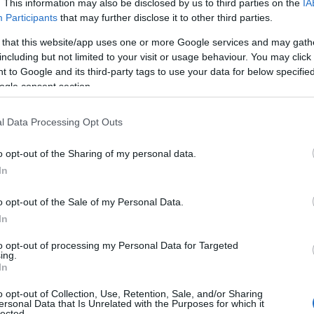
. This information may also be disclosed by us to third parties on the
IA
Participants
that may further disclose it to other third parties.
 του
Ρεκόρ τηλεθέασης σε Eurovision και
Mundial το 2026
 that this website/app uses one or more Google services and may gath
including but not limited to your visit or usage behaviour. You may click 
 to Google and its third-party tags to use your data for below specifi
ogle consent section.
l Data Processing Opt Outs
ο)
Χωνάκι ή κυπελλάκι; Σε αυτά τα 5
παγωτατζίδικα της Αθήνας η απάντηση
o opt-out of the Sharing of my personal data.
είναι…και τα δύο!
In
o opt-out of the Sale of my Personal Data.
In
Αυτά είναι τα 4 prints στα μαγιό που θα
βλέπεις σε κάθε παραλία φέτος!
to opt-out of processing my Personal Data for Targeted
ι
ing.
In
o opt-out of Collection, Use, Retention, Sale, and/or Sharing
ersonal Data that Is Unrelated with the Purposes for which it
lected.