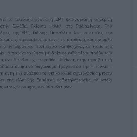
θεί τα τελευταία χρόνια η ΕΡΤ εντάσσεται η σημερινή
 στην Ελλάδα, Γκέρντα Φογκλ, στο Ραδιομέγαρο, Την
εδρος της ΕΡΤ, Γιάννης Παπαδόπουλος, ο οποίος την
ύ και της παρουσίασε το έργο, τις υποδομές και τον ρόλο
νο ενημερωτικό, πολιτιστικό και ψυχαγωγικό τοπίο της
ρία να παρακολουθήσει με ιδιαίτερο ενδιαφέρον πρόβα των
ένο Απρίλιο είχε παραθέσει δεξίωση στην πρεσβευτική
λάδας στον φετινό Διαγωνισμό Τραγουδιού της Eurovision,
 αυτή είχε αναδείξει το θετικό κλίμα συνεργασίας μεταξύ
αι της ελληνικής δημόσιας ραδιοτηλεόρασης, το οποίο
τις συνεχείς επαφές των δύο πλευρών.