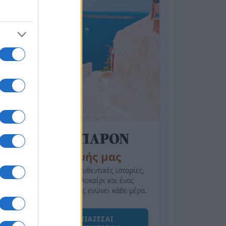
της Ζωής μας
Οι άνθρωποι, οι αυθεντικές ιστορίες,
το ελληνικό καλοκαίρι και ένας
πολιτισμός που μας ενώνει κάθε μέρα.
ΟΣΑ ΧΡΕΙΑΖΕΣΑΙ