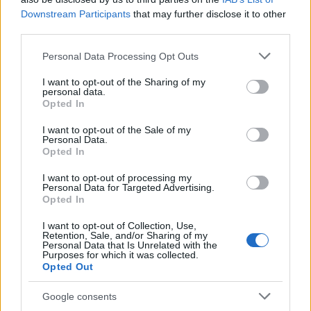
Downstream Participants
that may further disclose it to other
third parties.
Please note that this website/app uses one or more Google
Personal Data Processing Opt Outs
services and may gather and store information including but
not limited to your visit or usage behaviour. You may click to
I want to opt-out of the Sharing of my
personal data.
grant or deny consent to Google and its third-party tags to
Opted In
use your data for below specified purposes in below Google
consent section.
I want to opt-out of the Sale of my
Personal Data.
Opted In
I want to opt-out of processing my
Personal Data for Targeted Advertising.
Opted In
ΑΙΧΜΕΣ
I want to opt-out of Collection, Use,
Retention, Sale, and/or Sharing of my
Personal Data that Is Unrelated with the
Purposes for which it was collected.
ΑΙΧΜΕΣ: Καλοκαίρι ανατροπών
Opted Out
Είναι ένα Καλοκαίρι μεγάλων ανατροπών. Ορισμένες εξ
Google consents
αυτών, είναι δομικές στο χώρο της τηλεόρασης και άλλες