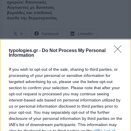
ημερών: Κανονικός
Αύγουστος με δυνατούς
βοριάδες και σταδιακή
άνοδο της θερμοκρασίας
X
Facebook
LinkedIn
typologies.gr -
Do Not Process My Personal
Information
ΑΝΗΚΕΙ ΣΤΗΝ ΚΑΤΗΓΟΡΙΑ:
,
ΑΝΑΚΟΙΝΩΣΕΙΣ
ΡΑΔΙΟΦΩΝΟ
If you wish to opt-out of the sale, sharing to third parties, or
ΕΠΙΣΗΜΑΣΜΕΝΟ ΜΕ:
,
«THE MAPPES SHOW»
MY RADIO
processing of your personal or sensitive information for
,
104.6
ΡΑΔΙΟΜΑΡΑΘΩΝΙΟΣ
targeted advertising by us, please use the below opt-out
section to confirm your selection. Please note that after your
opt-out request is processed you may continue seeing
interest-based ads based on personal information utilized by
us or personal information disclosed to third parties prior to
your opt-out. You may separately opt-out of the further
disclosure of your personal information by third parties on the
IAB’s list of downstream participants. This information may
also be disclosed by us to third parties on the
IAB’s List of