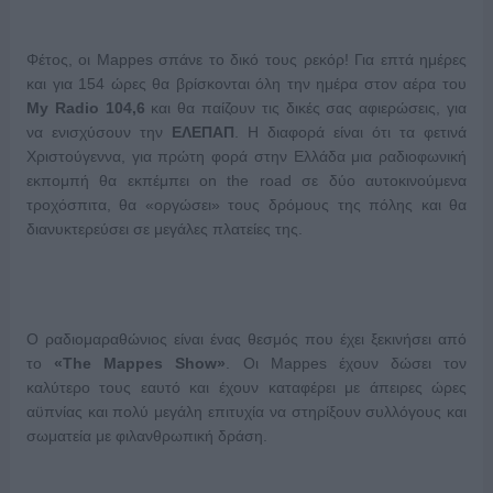
Φέτος, οι Mappes σπάνε το δικό τους ρεκόρ! Για επτά ημέρες
και για 154 ώρες θα βρίσκονται όλη την ημέρα στον αέρα του
My
Radio
104,6
και θα παίζουν τις δικές σας αφιερώσεις, για
να ενισχύσουν την
ΕΛΕΠΑΠ
. Η διαφορά είναι ότι τα φετινά
Χριστούγεννα, για πρώτη φορά στην Ελλάδα μια ραδιοφωνική
εκπομπή θα εκπέμπει on the road σε δύο αυτοκινούμενα
τροχόσπιτα, θα «οργώσει» τους δρόμους της πόλης και θα
διανυκτερεύσει σε μεγάλες πλατείες της.
Ο ραδιομαραθώνιος είναι ένας θεσμός που έχει ξεκινήσει από
το
«
The
Mappes
Show
»
. Οι Mappes έχουν δώσει τον
καλύτερο τους εαυτό και έχουν καταφέρει με άπειρες ώρες
αϋπνίας και πολύ μεγάλη επιτυχία να στηρίξουν συλλόγους και
σωματεία με φιλανθρωπική δράση.