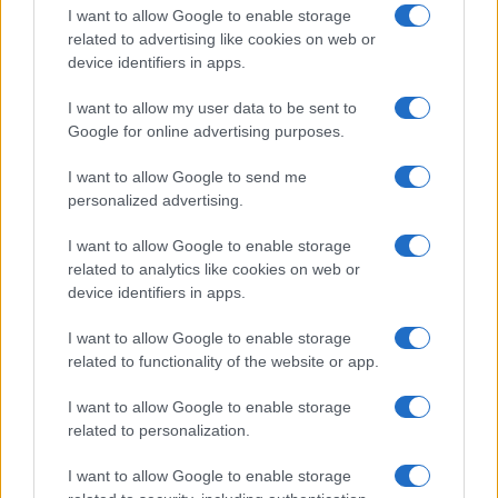
I want to allow Google to enable storage
σχετίζονται με την προσπάθεια ανακατανομής της ισχύος
related to advertising like cookies on web or
και τις φιλοδοξίες των δημοσιογράφων και των
device identifiers in apps.
παρουσιαστών. Οι αλλαγές και οι ανατροπές δεν φαίνεται
να έχουν τελειώσει. Αντιθέτως θα συνεχιστούν και θα
I want to allow my user data to be sent to
προκαλέσουν και νέες εκπλήξεις. Διακοπές: Πώς να
Google for online advertising purposes.
αποφύγετε τραγικά […]
I want to allow Google to send me
personalized advertising.
I want to allow Google to enable storage
related to analytics like cookies on web or
device identifiers in apps.
I want to allow Google to enable storage
related to functionality of the website or app.
I want to allow Google to enable storage
related to personalization.
I want to allow Google to enable storage