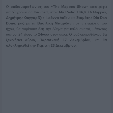
Ο
ραδιομαραθώνιος
του
«
The
Mappes
Show
»
επιστρέφει
η
για 5
χρονιά on the road, στον
My
Radio
104,6
. Οι Mappes,
Δημήτρης Ουγγαρέζος
,
Ιωάννα Λαΐου
και
Σταμάτης
Din
Dan
Done
, μαζί με τη
Βασιλική Μπαρδάνη
στην επιμέλεια του
ήχου, θα γυρίσουν όλη την Αθήνα για καλό σκοπό, μένοντας
άυπνοι 24 ώρες το 24ωρο στον αέρα. Ο ραδιομαραθώνιος
θα
ξεκινήσει αύριο, Παρασκευή 17 Δεκεμβρίου
, και
θα
ολοκληρωθεί την Πέμπτη 23 Δεκεμβρίου
.