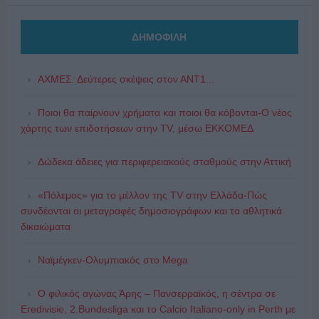
ΔΗΜΟΦΙΛΗ
ΑΧΜΕΣ: Δεύτερες σκέψεις στον ΑΝΤ1...
Ποιοι θα παίρνουν χρήματα και ποιοι θα κόβονται-Ο νέος
χάρτης των επιδοτήσεων στην TV, μέσω ΕΚΚΟΜΕΔ
Δώδεκα άδειες για περιφερειακούς σταθμούς στην Αττική
«Πόλεμος» για το μέλλον της TV στην Ελλάδα-Πώς
συνδέονται οι μεταγραφές δημοσιογράφων και τα αθλητικά
δικαιώματα
Ναϊμέγκεν-Ολυμπιακός στο Mega
Ο φιλικός αγώνας Άρης – Πανσερραϊκός, η σέντρα σε
Eredivisie, 2.Bundesliga και το Calcio Italiano-only in Perth με