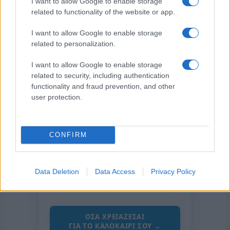
I want to allow Google to enable storage
related to functionality of the website or app.
I want to allow Google to enable storage
related to personalization.
I want to allow Google to enable storage
related to security, including authentication
functionality and fraud prevention, and other
user protection.
CONFIRM
της Ζωής μας
Οι άνθρωποι, οι αυθεντικές ιστορίες,
Data Deletion
Data Access
Privacy Policy
το ελληνικό καλοκαίρι και ένας
πολιτισμός που μας ενώνει κάθε μέρα.
ΟΣΑ ΧΡΕΙΑΖΕΣΑΙ
ΓΙΑ ΤΟ ΚΑΛΟΚΑΙΡΙ ΣΟΥ →