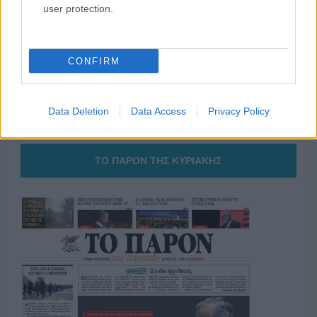
Οι άνθρωποι, οι αυθεντικές ιστορίες,
user protection.
το ελληνικό καλοκαίρι και ένας
πολιτισμός που μας ενώνει κάθε μέρα.
CONFIRM
ΟΣΑ ΧΡΕΙΑΖΕΣΑΙ
ΓΙΑ ΤΟ ΚΑΛΟΚΑΙΡΙ ΣΟΥ →
Data Deletion
Data Access
Privacy Policy
ΤΟ ΠΑΡΟΝ ΤΗΣ ΚΥΡΙΑΚΗΣ