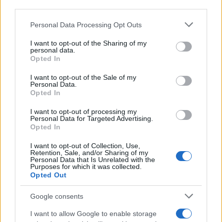
third parties.
Please note that this website/app uses one or more Google
Personal Data Processing Opt Outs
services and may gather and store information including but
not limited to your visit or usage behaviour. You may click to
I want to opt-out of the Sharing of my
personal data.
grant or deny consent to Google and its third-party tags to
Opted In
use your data for below specified purposes in below Google
consent section.
I want to opt-out of the Sale of my
Personal Data.
Opted In
I want to opt-out of processing my
Personal Data for Targeted Advertising.
Opted In
I want to opt-out of Collection, Use,
Retention, Sale, and/or Sharing of my
Personal Data that Is Unrelated with the
Purposes for which it was collected.
Opted Out
Google consents
I want to allow Google to enable storage