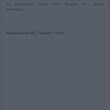
του ραδιοφώνου βγαίνει στους δρόμους και… ψάχνει
απαντήσεις.
Παραπολιτικά 90,1 Tραβάει τ’αυτί !