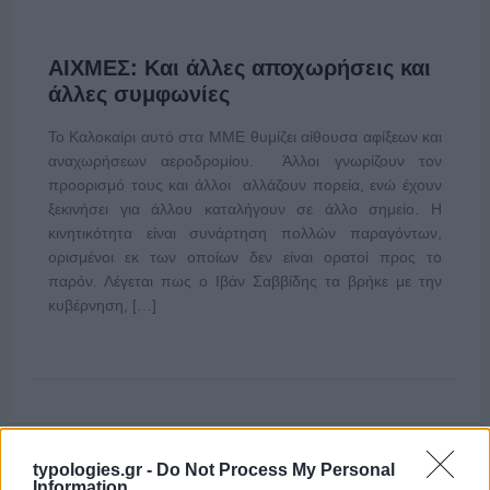
ΑΙΧΜΕΣ: Και άλλες αποχωρήσεις και
άλλες συμφωνίες
Το Καλοκαίρι αυτό στα ΜΜΕ θυμίζει αίθουσα αφίξεων και
αναχωρήσεων αεροδρομίου. Άλλοι γνωρίζουν τον
προορισμό τους και άλλοι αλλάζουν πορεία, ενώ έχουν
ξεκινήσει για άλλου καταλήγουν σε άλλο σημείο. Η
κινητικότητα είναι συνάρτηση πολλών παραγόντων,
ορισμένοι εκ των οποίων δεν είναι ορατοί προς το
παρόν. Λέγεται πως ο Ιβάν Σαββίδης τα βρήκε με την
κυβέρνηση, […]
typologies.gr -
Do Not Process My Personal
Information