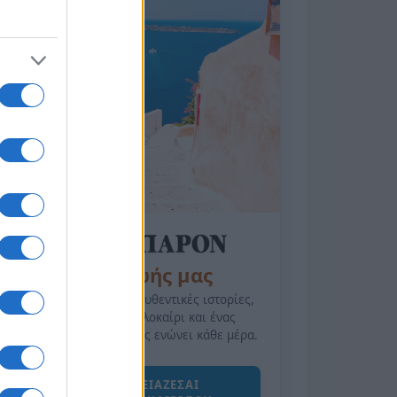
της Ζωής μας
Οι άνθρωποι, οι αυθεντικές ιστορίες,
το ελληνικό καλοκαίρι και ένας
πολιτισμός που μας ενώνει κάθε μέρα.
ΟΣΑ ΧΡΕΙΑΖΕΣΑΙ