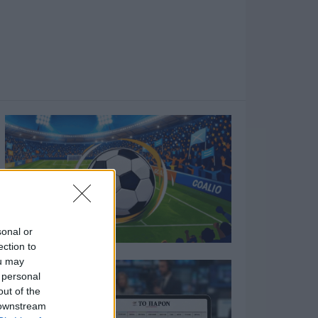
sonal or
ection to
ou may
 personal
out of the
 downstream