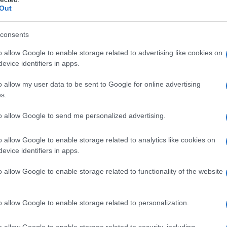
Out
consents
ς
ΤΣΟΥΝΑΜΙ ψηφιακής οργής…
o allow Google to enable storage related to advertising like cookies on
cast
συμπαρασύρει την κυβέρνηση
evice identifiers in apps.
o allow my user data to be sent to Google for online advertising
s.
Ο καιρός των επομένων ημερών:
to allow Google to send me personalized advertising.
Κανονικός Αύγουστος με δυνατούς
βοριάδες και σταδιακή άνοδο της
o allow Google to enable storage related to analytics like cookies on
θερμοκρασίας
evice identifiers in apps.
o allow Google to enable storage related to functionality of the website
o allow Google to enable storage related to personalization.
o allow Google to enable storage related to security, including