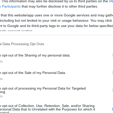
. This information may also be disclosed by us to third parties on the
IA
Participants
that may further disclose it to other third parties.
 that this website/app uses one or more Google services and may gath
Αυτά είναι τα 4 prints στα μαγιό που θα
including but not limited to your visit or usage behaviour. You may click 
βλέπεις σε κάθε παραλία φέτος!
 to Google and its third-party tags to use your data for below specifi
ι
ogle consent section.
l Data Processing Opt Outs
o opt-out of the Sharing of my personal data.
Πώς να ξεφλουδίζεις εύκολα το σκόρδο
In
– Το kitchen trick που κάθε foodie
πρέπει να ξέρει
o opt-out of the Sale of my Personal Data.
In
to opt-out of processing my Personal Data for Targeted
ing.
In
α,
Τηλεοπτικά «Μαγειρέματα», Ψηφιακοί
έο
Πόλεμοι και ένα… Τσουνάμι Αλλαγών: Η
o opt-out of Collection, Use, Retention, Sale, and/or Sharing
Εβδομάδα που Ανακάτεψε την
ersonal Data that Is Unrelated with the Purposes for which it
Τράπουλα των Ελληνικών Media
lected.