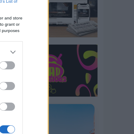
B’s List of
er and store
to grant or
ed purposes
Η ΣΤΗΛΗ ΜΑΣ