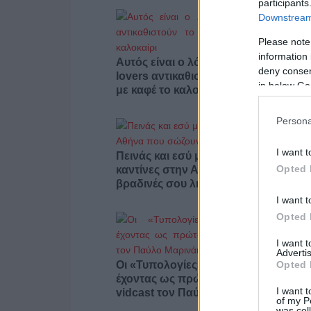
participants
Downstream 
Please note
information 
Αυτός είναι ο λόγος που οι beauty
deny consent
lovers αντικαθιστούν το μαύρο μολύβ
in below Go
με καφέ το καλοκαίρι
Persona
I want t
Πεινάς και εσύ μετά το ξενύχτι; 5
Opted 
καντίνες στην Αθήνα που σώζουν τις
βραδινές σου λιγούρες
I want t
Opted 
I want 
Advertis
Opted 
Οι «Τυπολογίες» περνούν στην εικόν
έχοντας ως πρώτο καλεσμένο στο ν
I want t
vidcast τον Παύλο Μαρινάκη
of my P
was col