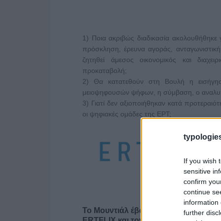
1) Ποια ακριβώς διαδικασία ακολουθήθηκε 
πρόσκληση, έρευνα αγοράς, ανταγωνιστική
ζητηθεί άμεσος οικονομικός και διαχε
προκαταβολή;
2) Θα κατατεθούν στη Βουλή η εισήγησ
μειοψηφουσών ψήφων, η σύμβαση, ο αναλυτ
3) Γιατί δεν αξιοποιήθηκαν κατά προτεραιότη
οι ψηφιακές ομάδες της ΕΡΤ;
typologies
If you wish 
sensitive in
confirm you
continue se
information 
Το Μουντιάλ έβαλε γκολ στις θεάσεις
further disc
ERTFLIX και τον Ιούλιο με 22.551.894