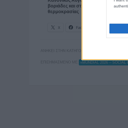
Κανονικός Αύγουστος με δυνατούς
βοριάδες και σταδιακή άνοδο της
authenti
θερμοκρασίας
X
Facebook
LinkedIn
ΑΝΗΚΕΙ ΣΤΗΝ ΚΑΤΗΓΟΡΙΑ:
ΤΗΛΕΟΡΑΣΗ
ΕΠΙΣΗΜΑΣΜΕΝΟ ΜΕ:
«MUNDIAL 2026 – SOCIAL