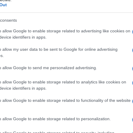
Out
vidcast τον Παύλο Μαρινάκη
consents
o allow Google to enable storage related to advertising like cookies on
«Τυπολογίες» στο YouTube: Ο Δήμος
evice identifiers in apps.
Βερύκιος ανοίγει τα χαρτιά του – Vidcast
ί
ν: Η
o allow my user data to be sent to Google for online advertising
s.
to allow Google to send me personalized advertising.
Ξορκίζουν τις διπλές εκλογές στο
o allow Google to enable storage related to analytics like cookies on
Μαξίμου
evice identifiers in apps.
o allow Google to enable storage related to functionality of the website
o allow Google to enable storage related to personalization.
o allow Google to enable storage related to security, including