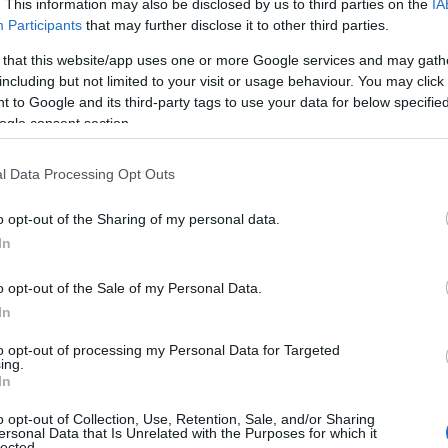
Mundial το 2026
. This information may also be disclosed by us to third parties on the
IA
Participants
that may further disclose it to other third parties.
 that this website/app uses one or more Google services and may gath
including but not limited to your visit or usage behaviour. You may click 
 to Google and its third-party tags to use your data for below specifi
ogle consent section.
Αυτός είναι ο λόγος που οι beauty
ηση
lovers αντικαθιστούν το μαύρο μολύβι
l Data Processing Opt Outs
με καφέ το καλοκαίρι
o opt-out of the Sharing of my personal data.
In
θα
Πεινάς και εσύ μετά το ξενύχτι; 5
o opt-out of the Sale of my Personal Data.
καντίνες στην Αθήνα που σώζουν τις
βραδινές σου λιγούρες
In
to opt-out of processing my Personal Data for Targeted
ing.
In
ρδο
o opt-out of Collection, Use, Retention, Sale, and/or Sharing
Οι «Τυπολογίες» περνούν στην εικόνα,
ersonal Data that Is Unrelated with the Purposes for which it
lected.
έχοντας ως πρώτο καλεσμένο στο νέο