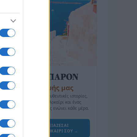
της Ζωής μας
Οι άνθρωποι, οι αυθεντικές ιστορίες,
το ελληνικό καλοκαίρι και ένας
πολιτισμός που μας ενώνει κάθε μέρα.
ΟΣΑ ΧΡΕΙΑΖΕΣΑΙ
ΓΙΑ ΤΟ ΚΑΛΟΚΑΙΡΙ ΣΟΥ →