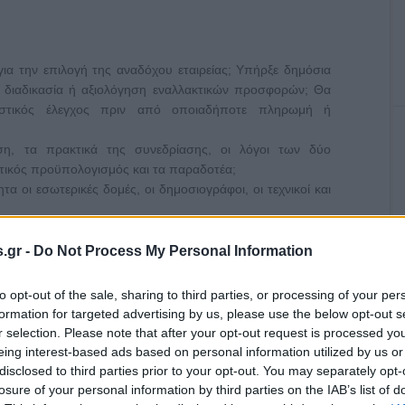
για την επιλογή της αναδόχου εταιρείας; Υπήρξε δημόσια
 διαδικασία ή αξιολόγηση εναλλακτικών προσφορών; Θα
ιριστικός έλεγχος πριν από οποιαδήποτε πληρωμή ή
η, τα πρακτικά της συνεδρίασης, οι λόγοι των δύο
ικός προϋπολογισμός και τα παραδοτέα;
τα οι εσωτερικές δομές, οι δημοσιογράφοι, οι τεχνικοί και
.gr -
Do Not Process My Personal Information
to opt-out of the sale, sharing to third parties, or processing of your per
formation for targeted advertising by us, please use the below opt-out s
r selection. Please note that after your opt-out request is processed y
eing interest-based ads based on personal information utilized by us or
disclosed to third parties prior to your opt-out. You may separately opt-
 του
Ρεκόρ τηλεθέασης σε Eurovision και
losure of your personal information by third parties on the IAB’s list of