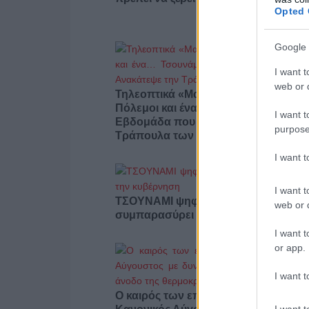
Opted 
Google 
I want t
web or d
Τηλεοπτικά «Μαγειρέματα», Ψηφιακο
Πόλεμοι και ένα… Τσουνάμι Αλλαγώ
I want t
Εβδομάδα που Ανακάτεψε την
purpose
Τράπουλα των Ελληνικών Media
I want 
I want t
ΤΣΟΥΝΑΜΙ ψηφιακής οργής…
web or d
συμπαρασύρει την κυβέρνηση
I want t
or app.
I want t
Ο καιρός των επομένων ημερών:
I want t