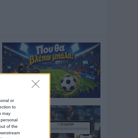
sonal or
ection to
ou may
 personal
out of the
 downstream