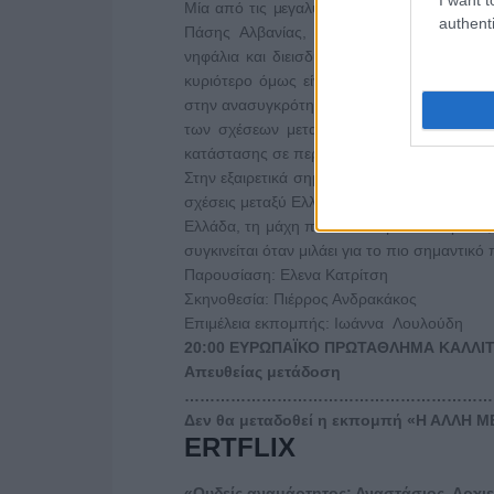
Μία από τις μεγαλύτερες προσωπικότητες τ
authenti
Πάσης Αλβανίας, Αναστάσιος φιλοξενείτ
νηφάλια και διεισδυτική ματιά του στα τεκ
κυριότερο όμως είναι ότι ο λόγος συνάδει 
στην ανασυγκρότηση της Ορθόδοξης Αυτοκέ
των σχέσεων μεταξύ των δύο λαών, καθώς 
κατάστασης σε περιόδους κρίσης.
Στην εξαιρετικά σημαντική συνέντευξη που π
σχέσεις μεταξύ Ελλάδας – Αλβανίας, για τα φ
Ελλάδα, τη μάχη που έδωσε με τον καρκίνο, 
συγκινείται όταν μιλάει για το πιο σημαντικ
Παρουσίαση: Ελενα Κατρίτση
Σκηνοθεσία: Πιέρρος Ανδρακάκος
Επιμέλεια εκπομπής: Ιωάννα Λουλούδη
20:00 ΕΥΡΩΠΑΪΚΟ ΠΡΩΤΑΘΛΗΜΑ ΚΑΛΛΙΤΕ
Απευθείας μετάδοση
………………………………………………………
Δεν θα μεταδοθεί η εκπομπή «Η ΑΛΛΗ Μ
ERTFLIX
«Ουδείς αναμάρτητος: Αναστάσιος, Αρχ