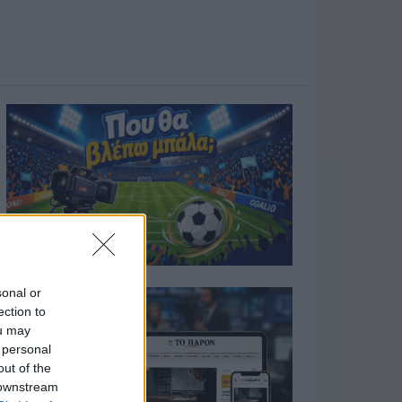
sonal or
ection to
ou may
 personal
out of the
 downstream