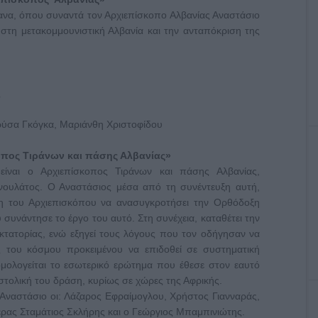
ρανα, όπου συναντά τον Αρχιεπίσκοπο Αλβανίας Αναστάσιο
 στη μετακομμουνιστική Αλβανία και την ανταπόκριση της
ς
ρύσα Γκόγκα, Μαριάνθη Χριστοφίδου
οπος Τιράνων και πάσης Αλβανίας»
 είναι ο Αρχιεπίσκοπος Τιράνων και πάσης Αλβανίας,
νουλάτος. Ο Αναστάσιος μέσα από τη συνέντευξη αυτή,
ση του Αρχιεπισκόπου να ανασυγκροτήσει την Ορθόδοξη
συνάντησε το έργο του αυτό. Στη συνέχεια, καταθέτει την
ικτατορίας, ενώ εξηγεί τους λόγους που τον οδήγησαν να
ς του κόσμου προκειμένου να επιδοθεί σε συστηματική
μολογείται το εσωτερικό ερώτημα που έθεσε στον εαυτό
οστολική του δράση, κυρίως σε χώρες της Αφρικής.
 Αναστάσιο οι: Λάζαρος Εφραίμογλου, Χρήστος Γιανναράς,
ρας Σταμάτιος Σκλήρης και ο Γεώργιος Μπαμπινιώτης.