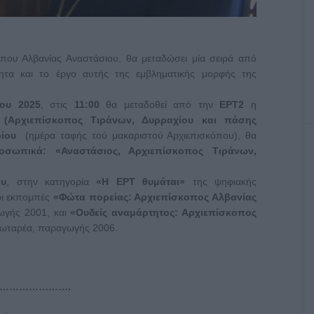
όπου Αλβανίας Αναστάσιου, θα μεταδώσει μία σειρά από
ητα και το έργο αυτής της εμβληματικής μορφής της
ίου 2025
, στις
11:00
θα μεταδοθεί από την
ΕΡΤ2
η
(Αρχιεπίσκοπος Τιράνων, Δυρραχίου και πάσης
ίου
(ημέρα ταφής τού μακαριστού Αρχιεπισκόπου), θα
οσωπικά: «Αναστάσιος, Αρχιεπίσκοπος Τιράνων,
ου
, στην κατηγορία
«Η ΕΡΤ θυμάται»
της ψηφιακής
 οι εκπομπές
«Φώτα πορείας: Αρχιεπίσκοπος Αλβανίας
γωγής 2001, και
«Ουδείς αναμάρτητος: Αρχιεπίσκοπος
ιωταρέα, παραγωγής 2006.
………………….