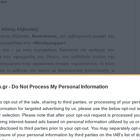
νών
 πάσης Αλβανίας)
πάσης Αλβανίας
Αναστάσιος,
μια εμβληματική μορφή της
ιογραφήθηκε στο
«Μονόγραμμα»
.
ίσο – με τους κορυφαίους διανοητές και ιεράρχες του
α στο «φτωχούλη του Θεού», τον ορθόδοξο πολίτη της
εισχώρησε στην αφρικανική ήπειρο, κηρύσσοντας το λόγο
ου οι μαθητές τον ακούν με θρησκευτική προσήλωση, ο
θρωπος που μοχθεί για το συνάνθρωπό του, που έκανε
ε τεράστιο έργο στο ενεργητικό του, είναι ένας ταπεινός
.gr -
Do Not Process My Personal Information
έσα σε απλούς ανθρώπους .
πατέρας του από τη Λευκάδα, ο παππούς του από την
to opt-out of the sale, sharing to third parties, or processing of your per
 και αργότερα στον Πειραιά. Αποφεύγει να μιλάει για την
formation for targeted advertising by us, please use the below opt-out s
σο περιγράφει με πάθος ό,τι αφορά στους αγώνες του για
r selection. Please note that after your opt-out request is processed y
eing interest-based ads based on personal information utilized by us or
ότι τα φοιτούσε στο Πολυτεχνείο ή στη Νομική. Ωστόσο,
disclosed to third parties prior to your opt-out. You may separately opt-
κρός ότι θα γινόταν κληρικός. Πίστευε αρχικά ότι ως λαϊκός
losure of your personal information by third parties on the IAB’s list of
α και πιο αποδοτικά. Η επιλογή αυτή ήρθε μετά από