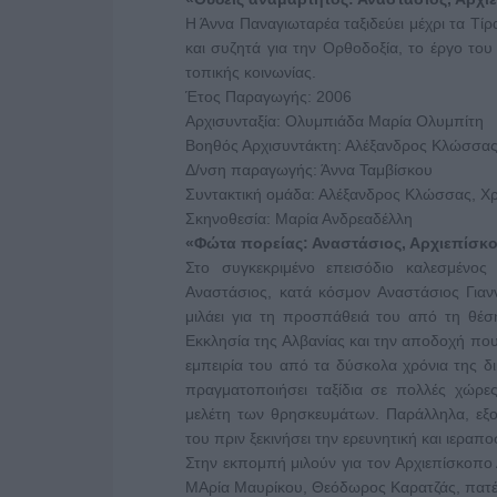
Η Άννα Παναγιωταρέα ταξιδεύει μέχρι τα Τί
και συζητά για την Ορθοδοξία, το έργο του
τοπικής κοινωνίας.
Έτος Παραγωγής: 2006
Αρχισυνταξία: Ολυμπιάδα Μαρία Ολυμπίτη
Βοηθός Αρχισυντάκτη: Αλέξανδρος Κλώσσα
Δ/νση παραγωγής: Άννα Ταμβίσκου
Συντακτική ομάδα: Αλέξανδρος Κλώσσας, Χ
Σκηνοθεσία: Μαρία Ανδρεαδέλλη
«Φώτα πορείας: Αναστάσιος, Αρχιεπίσκ
Στο συγκεκριμένο επεισόδιο καλεσμένος
Αναστάσιος, κατά κόσμον Αναστάσιος Γιαν
μιλάει για τη προσπάθειά του από τη θέ
Εκκλησία της Αλβανίας και την αποδοχή που 
εμπειρία του από τα δύσκολα χρόνια της δ
πραγματοποιήσει ταξίδια σε πολλές χώρε
μελέτη των θρησκευμάτων. Παράλληλα, εξο
του πριν ξεκινήσει την ερευνητική και ιεραπ
Στην εκπομπή μιλούν για τον Αρχιεπίσκοπο
ΜΑρία Μαυρίκου, Θεόδωρος Καρατζάς, πατέ