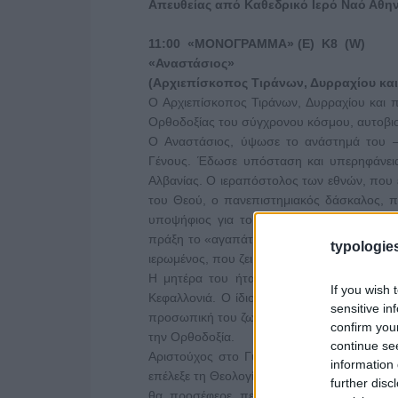
Aπευθείας από Καθεδρικό Ιερό Ναό Αθη
11:00
«ΜΟΝΟΓΡΑΜΜΑ» (Ε) Κ8
(W)
«Αναστάσιος»
(
Αρχιεπίσκοπος Τιράνων, Δυρραχίου και
Ο Αρχιεπίσκοπος Τιράνων, Δυρραχίου και 
Ορθοδοξίας του σύγχρονου κόσμου, αυτοβ
Ο Αναστάσιος, ύψωσε το ανάστημά του – 
Γένους. Έδωσε υπόσταση και υπερηφάνει
Αλβανίας. Ο ιεραπόστολος των εθνών, που 
του Θεού, ο πανεπιστημιακός δάσκαλος, π
υποψήφιος για το Βραβείο Νόμπελ, ο άν
πράξη το «αγαπάτε αλλήλους» του Χριστού, μ
typologies
ιερωμένος, που ζει ασκητική ζωή, απλός μ
Η μητέρα του ήταν από την Πρέβεζα, ο 
If you wish 
Κεφαλλονιά. Ο ίδιος μεγάλωσε στην Πρέβεζα
sensitive in
προσωπική του ζωή, από ταπεινότητα, ωστό
confirm you
την Ορθοδοξία.
continue se
Αριστούχος στο Γυμνάσιο, όλοι περίμεναν 
information 
επέλεξε τη Θεολογία. Δεν είχε σκεφτεί από μι
further disc
θα προσέφερε περισσότερα στην Εκκλησί