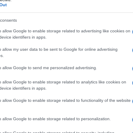
βού.
Out
consents
ς.
o allow Google to enable storage related to advertising like cookies on
evice identifiers in apps.
Α’ ΤΗΛΕΟΠΤΙΚΗ ΜΕΤΑΔΟΣΗ)
o allow my user data to be sent to Google for online advertising
s.
Η ΥΠΑΙΘΡΟ»
to allow Google to send me personalized advertising.
KING) -Α’ ΚΥΚΛΟΣ
o allow Google to enable storage related to analytics like cookies on
…….
evice identifiers in apps.
ΙΑ ΛΑΜΠΟΥΝ ΓΙΑ ΠΑΝΤΑ» (Ε).
o allow Google to enable storage related to functionality of the website
…….
o allow Google to enable storage related to personalization.
Δυρραχίου και πάσης Αλβανίας»
o allow Google to enable storage related to security, including