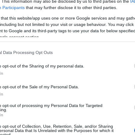
. This information may also be disclosed by us to third parties on the
IA
 του το 1952, ενώ παράλληλα είχε αρχίσει να ασχολείται
Participants
that may further disclose it to other third parties.
Νεολαίας.
 that this website/app uses one or more Google services and may gath
άδυ της ίδιας ημέρας, αναχώρησε για την Αφρική και
including but not limited to your visit or usage behaviour. You may click 
ντα. Εκεί έμαθε τις τοπικές διαλέκτους κι εργάστηκε
 to Google and its third-party tags to use your data for below specifi
ου, το του Ιησού: «…Πορευθέντες μαθητεύσατε πάντα τα
ogle consent section.
οσβλήθηκε από μαλάρια, επανήλθε όμως αργότερα,
κής ιεραποστολής με τη συνεχή συμπαράσταση στα
l Data Processing Opt Outs
φρικής.
πος Τιράνων και πάσης Aλβανίας. Το εκκλησιαστικό έργο
o opt-out of the Sharing of my personal data.
ή αυτή, που του ανέθεσε το Οικουμενικό Πατριαρχείο για
In
ου Eκκλησίας της Aλβανίας, η οποία είχε καταρρεύσει
ος την «έχτισε» ξανά πέτρα-πέτρα. Ένα έργο τεράστιο.
o opt-out of the Sale of my Personal Data.
δρυσε τη Θεολογική-Ιερατική Σχολή «Aνάστασις» στο
In
ιος Σταυρός» στο Αργυρόκαστρο, καθώς και 50 Κέντρα
 χειροτόνησε 145 νέους κληρικούς, ενώ φρόντισε για την
to opt-out of processing my Personal Data for Targeted
ing.
ν βιβλίων. Αναρίθμητα τα έργα του σ’ αυτή την Εκκλησία
In
o opt-out of Collection, Use, Retention, Sale, and/or Sharing
ersonal Data that Is Unrelated with the Purposes for which it
lected.