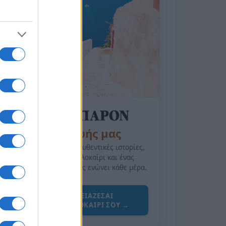
της Ζωής μας
Οι άνθρωποι, οι αυθεντικές ιστορίες,
το ελληνικό καλοκαίρι και ένας
πολιτισμός που μας ενώνει κάθε μέρα.
ΟΣΑ ΧΡΕΙΑΖΕΣΑΙ
ΓΙΑ ΤΟ ΚΑΛΟΚΑΙΡΙ ΣΟΥ →