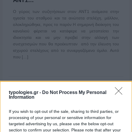
ΑΝΤ1…
Ο γύρος των συζητήσεων στον ΑΝΤ1 ανάμεσα στην
ηγεσία του σταθμού και τα ανώτατα στελέχη, μάλλον,
ολοκληρώθηκε, προς το παρόν Η σημερινή διοίκηση του
καναλιού φέρεται να κατάφερε να μεταπείσει την
ιδιοκτησία και να μην προβεί στην αλλαγή των
συσχετισμών που θα προέκυπταν από την έλευση του
ισχυρού στελέχους από το συνεργαζόμενο όμιλο. Αυτό
που […]
typologies.gr -
Do Not Process My Personal
Information
If you wish to opt-out of the sale, sharing to third parties, or
processing of your personal or sensitive information for
targeted advertising by us, please use the below opt-out
section to confirm your selection. Please note that after your