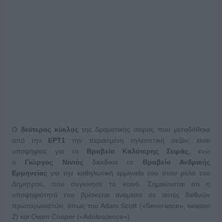
Ο
δεύτερος κύκλος
της δραματικής σειράς που μεταδόθηκε
από την
ΕΡΤ1
την περασμένη τηλεοπτική σεζόν, είναι
υποψήφιος για το
Βραβείο Καλύτερης Σειράς
, ενώ
ο
Γιώργος Νινιός
διεκδικεί το
Βραβείο Ανδρικής
Ερμηνείας
για την καθηλωτική ερμηνεία του στον ρόλο του
Δημητρού, που συγκίνησε το κοινό. Σημειώνεται ότι η
υποψηφιότητά του βρίσκεται ανάμεσα σε αυτές διεθνών
πρωταγωνιστών, όπως του Adam Scott («Severance», season
2) και Owen Cooper («Adolescence»).