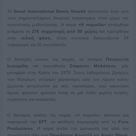
Τα
Seoul International Drama Awards
αποτελούν έναν από
τους σημαντικότερους θεσμούς παγκοσμίως στον χώρο της
τηλεοπτικής μυθοπλασίας. Η σειρά
«Η παραλία»
επιλέχθηκε
ανάμεσα σε
276 συμμετοχές από 50 χώρες
και προκρίθηκε
στην
τελική φάση
, όπου συνολικά διαγωνίζονται 24
παραγωγές και 32 συντελεστές.
Ο δεύτερος κύκλος της σειράς, σε σενάριο
Παναγιώτη
Ιωσηφέλη
και σκηνοθεσία
Στέφανου Μπλάτσου
, μάς
μεταφέρει στην Κρήτη του 1975. Στους λαξευμένους βράχους
των Ματάλων, γνώριμοι χαρακτήρες από τον πρώτο κύκλο
έρχονται αντιμέτωποι με νέες προκλήσεις, ενώ καινούριοι
ήρωες φέρνουν φρέσκια πνοή σε μια σεζόν γεμάτη ένταση,
συγκίνηση και ανατροπές.
Ο δεύτερος κύκλος της σειράς «Η παραλία» αποτελεί μια
παραγωγή της
ΕΡΤ
, σε εκτέλεση παραγωγής από τη
Foss
Productions
. Η σειρά αντλεί την έμπνευσή της από την
πρωτότυπη ιδέα των
Πηνελόπης Κουρτζή
και
Αυγής Βάγια
,