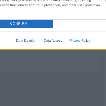
Κανονικός Αύγουστος με δυνατούς
cation functionality and fraud prevention, and other user protection.
βοριάδες και σταδιακή άνοδο της
θερμοκρασίας
CONFIRM
Data Deletion
Data Access
Privacy Policy