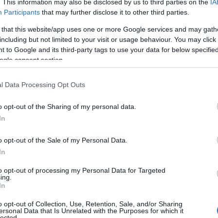
. This information may also be disclosed by us to third parties on the
IA
ΚΕΔ: Άδειες καρέκλες στην ΕΣΗΕΑ για
Participants
that may further disclose it to other third parties.
το rebrandingΤσίπρα με τα ιδιωτικά ΑΕΙ
 that this website/app uses one or more Google services and may gath
including but not limited to your visit or usage behaviour. You may click 
 to Google and its third-party tags to use your data for below specifi
ogle consent section.
ο)
Χωνάκι ή κυπελλάκι; Σε αυτά τα 5
παγωτατζίδικα της Αθήνας η απάντηση
l Data Processing Opt Outs
είναι…και τα δύο!
o opt-out of the Sharing of my personal data.
In
Αυτά είναι τα 4 prints στα μαγιό που θα
o opt-out of the Sale of my Personal Data.
βλέπεις σε κάθε παραλία φέτος!
In
ι
to opt-out of processing my Personal Data for Targeted
ing.
In
o opt-out of Collection, Use, Retention, Sale, and/or Sharing
ersonal Data that Is Unrelated with the Purposes for which it
Πώς να ξεφλουδίζεις εύκολα το σκόρδο
lected.