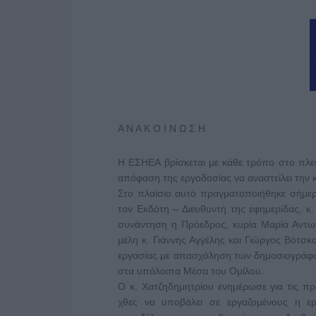
Α Ν Α Κ Ο Ι Ν Ω Σ Η
Η ΕΣΗΕΑ βρίσκεται με κάθε τρόπο στο πλε
απόφαση της εργοδοσίας να αναστείλει την 
Στο πλαίσιο αυτό πραγματοποιήθηκε σήμερ
τον Εκδότη – Διευθυντή της εφημερίδας, κ
συνάντηση η Πρόεδρος, κυρία Μαρία Αντων
μέλη κ. Γιάννης Αγγέλης και Γιώργος Βότσκ
εργασίας με απασχόληση των δημοσιογράφων
στα υπόλοιπα Μέσα του Ομίλου.
Ο κ. Χατζηδημητρίου ενημέρωσε για τις προ
χθες να υποβάλει σε εργαζομένους η ε