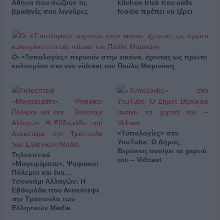
Αθήνα που σώζουν τις
kitchen trick που κάθε
βραδινές σου λιγούρες
foodie πρέπει να ξέρει
Οι «Τυπολογίες» περνούν στην εικόνα, έχοντας ως πρώτο
καλεσμένο στο νέο vidcast τον Παύλο Μαρινάκη
«Τυπολογίες» στο
YouTube: Ο Δήμος
Βερύκιος ανοίγει τα χαρτιά
Τηλεοπτικά
του – Vidcast
«Μαγειρέματα», Ψηφιακοί
Πόλεμοι και ένα…
Τσουνάμι Αλλαγών: Η
Εβδομάδα που Ανακάτεψε
την Τράπουλα των
Ελληνικών Media