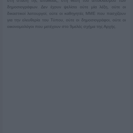
στη στάση της απάθειας, στη θέση του αποκλεισμού των
δημοσιογράφων. Δεν έχουν ψελίσει ούτε μία λέξη, ούτε οι
δικαστικοί λειτουργοί, ούτε οι καθηγητές ΜΜΕ που πασχίζουν
για την ελευθερία του Τύπου, ούτε οι δημοσιογράφοι, ούτε οι
οικονομολόγοι που μετέχουν στο 9μελές σχήμα της Αρχής.