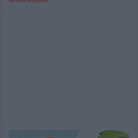
Αντώνης Αντζολέτος