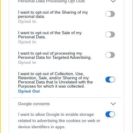
Personal Data Processing Opt Outs
παρόν. Λέγεται πως ο Ιβάν Σαββίδης τα βρήκε με την
services and may gather and store information including but
κυβέρνηση, […]
not limited to your visit or usage behaviour. You may click to
I want to opt-out of the Sharing of my
personal data.
grant or deny consent to Google and its third-party tags to
Opted In
use your data for below specified purposes in below Google
consent section.
I want to opt-out of the Sale of my
Personal Data.
Opted In
I want to opt-out of processing my
Personal Data for Targeted Advertising.
Opted In
I want to opt-out of Collection, Use,
Retention, Sale, and/or Sharing of my
Personal Data that Is Unrelated with the
Purposes for which it was collected.
Opted Out
Google consents
I want to allow Google to enable storage
related to advertising like cookies on web or
device identifiers in apps.