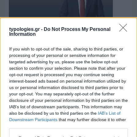
typologies.gr -
Do Not Process My Personal
Information
If you wish to opt-out of the sale, sharing to third parties, or
ΑΙΧΜΕΣ
processing of your personal or sensitive information for
targeted advertising by us, please use the below opt-out
section to confirm your selection. Please note that after your
opt-out request is processed you may continue seeing
interest-based ads based on personal information utilized by
ΑΙΧΜΕΣ: Αποχωρήσεις και
us or personal information disclosed to third parties prior to
συμφωνίες
your opt-out. You may separately opt-out of the further
disclosure of your personal information by third parties on the
Το Καλοκαίρι αυτό στα ΜΜΕ θυμίζει αίθουσα αφίξεων και
IAB’s list of downstream participants. This information may
αναχωρήσεων αεροδρομίου. Άλλοι γνωρίζουν τον
also be disclosed by us to third parties on the
IAB’s List of
προορισμό τους και άλλοι αλλάζουν πορεία, ενώ έχουν
Downstream Participants
that may further disclose it to other
ξεκινήσει για άλλου καταλήγουν σε άλλο σημείο. Η
third parties.
κινητικότητα είναι συνάρτηση πολλών παραγόντων,
ορισμένοι εκ των οποίων δεν είναι ορατοί προς το
Please note that this website/app uses one or more Google