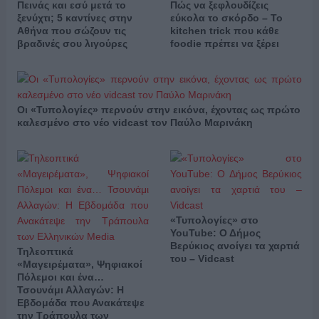
Πεινάς και εσύ μετά το
Πώς να ξεφλουδίζεις
ξενύχτι; 5 καντίνες στην
εύκολα το σκόρδο – Το
Αθήνα που σώζουν τις
kitchen trick που κάθε
βραδινές σου λιγούρες
foodie πρέπει να ξέρει
Οι «Τυπολογίες» περνούν στην εικόνα, έχοντας ως πρώτο
καλεσμένο στο νέο vidcast τον Παύλο Μαρινάκη
«Τυπολογίες» στο
YouTube: Ο Δήμος
Βερύκιος ανοίγει τα χαρτιά
Τηλεοπτικά
του – Vidcast
«Μαγειρέματα», Ψηφιακοί
Πόλεμοι και ένα…
Τσουνάμι Αλλαγών: Η
Εβδομάδα που Ανακάτεψε
την Τράπουλα των