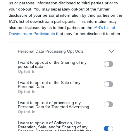
us or personal information disclosed to third parties prior to
your opt-out. You may separately opt-out of the further
disclosure of your personal information by third parties on the
IAB’s list of downstream participants. This information may
της Ζωής μας
also be disclosed by us to third parties on the
IAB’s List of
Downstream Participants
that may further disclose it to other
Οι άνθρωποι, οι αυθεντικές ιστορίες,
third parties.
το ελληνικό καλοκαίρι και ένας
πολιτισμός που μας ενώνει κάθε μέρα.
Please note that this website/app uses one or more Google
Personal Data Processing Opt Outs
services and may gather and store information including but
not limited to your visit or usage behaviour. You may click to
I want to opt-out of the Sharing of my
ΟΣΑ ΧΡΕΙΑΖΕΣΑΙ
personal data.
ΓΙΑ ΤΟ ΚΑΛΟΚΑΙΡΙ ΣΟΥ →
grant or deny consent to Google and its third-party tags to
Opted In
use your data for below specified purposes in below Google
consent section.
I want to opt-out of the Sale of my
Personal Data.
Opted In
ΤΟ ΠΑΡΟΝ ΤΗΣ ΚΥΡΙΑΚΗΣ
I want to opt-out of processing my
Personal Data for Targeted Advertising.
Opted In
I want to opt-out of Collection, Use,
Retention, Sale, and/or Sharing of my
Personal Data that Is Unrelated with the