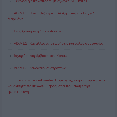
Ξεκινάει η Strawstream με αγώνες SL1 και SL2
ΑΙΧΜΕΣ: Η νέα (In) σχέση Αλέξη Τσίπρα - Βαγγέλη
Μαρινάκη
Πώς ξεκίνησε η Strawstream
ΑΙΧΜΕΣ: Και άλλες αποχωρήσεις και άλλες συμφωνίες
Ισχυρή η παρέμβαση του Kontra
ΑΙΧΜΕΣ: Καλοκαίρι ανατροπών
Τάσεις στα social media: Πυρκαγιές, νεκροί πυροσβέστες
και ακίνητα πολιτικών- Ξ εβδομάδα που έκαψε την
εμπιστοσύνη