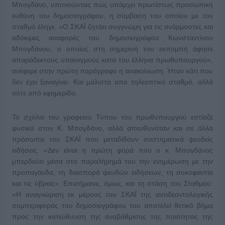
Μπογδάνο, υπονοώντας πως υπάρχει πρωτίστως προσωπική
ευθύνη του δημοσιογράφου, η σύμβαση του οποίου με τον
σταθμό έληγε. «Ο ΣΚΑΪ ζητάει συγγνώμη για τις ανάρμοστες και
αδόκιμες αναφορές του δημοσιογράφου Κωνσταντίνου
Μπογδάνου, ο οποίος στη σημερινή του εκπομπή άφησε
απαράδεκτους υπαινιγμούς κατά του έλληνα πρωθυπουργού»,
ανέφερε στην πρώτη παράγραφο η ανακοίνωση. Ήταν κάτι που
δεν έχει ξαναγίνει. Και μάλιστα από τηλεοπτικό σταθμό, αλλά
ούτε από εφημερίδα.
Το σχόλιο του γραφείου Τύπου του πρωθυπουργού εστίαζε
φυσικά στον Κ. Μπογδάνο, αλλά απευθυνόταν και σε άλλα
πρόσωπα του ΣΚΑΪ που μεταδίδουν συστηματικά ψευδείς
ειδήσεις: «Δεν είναι η πρώτη φορά που ο κ. Μπογδάνος
μπερδεύει μέσα στο παραλήρημά του την ενημέρωση με την
προπαγάνδα, τη διασπορά ψευδών ειδήσεων, τη συκοφαντία
και τις ύβρεις». Επισήμαινε, όμως, και τη στάση του Σταθμού:
«Η αναγνώριση εκ μέρους του ΣΚΑΪ της αντιδεοντολογικής
συμπεριφοράς του δημοσιογράφου του αποτελεί θετικό βήμα
προς την κατεύθυνση της αναβάθμισης της ποιότητας της