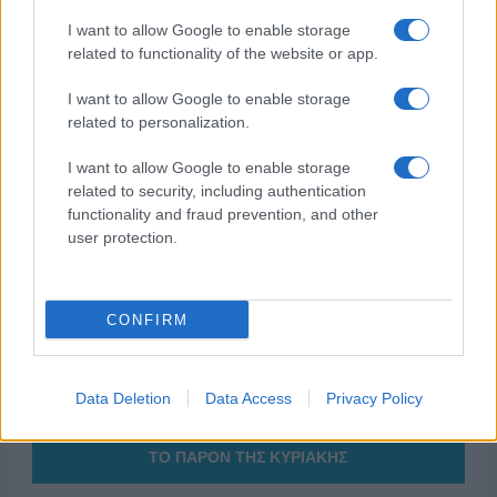
I want to allow Google to enable storage
related to functionality of the website or app.
I want to allow Google to enable storage
related to personalization.
της Ζωής μας
I want to allow Google to enable storage
related to security, including authentication
Οι άνθρωποι, οι αυθεντικές ιστορίες,
functionality and fraud prevention, and other
το ελληνικό καλοκαίρι και ένας
user protection.
πολιτισμός που μας ενώνει κάθε μέρα.
ΟΣΑ ΧΡΕΙΑΖΕΣΑΙ
CONFIRM
ΓΙΑ ΤΟ ΚΑΛΟΚΑΙΡΙ ΣΟΥ →
Data Deletion
Data Access
Privacy Policy
ΤΟ ΠΑΡΟΝ ΤΗΣ ΚΥΡΙΑΚΗΣ