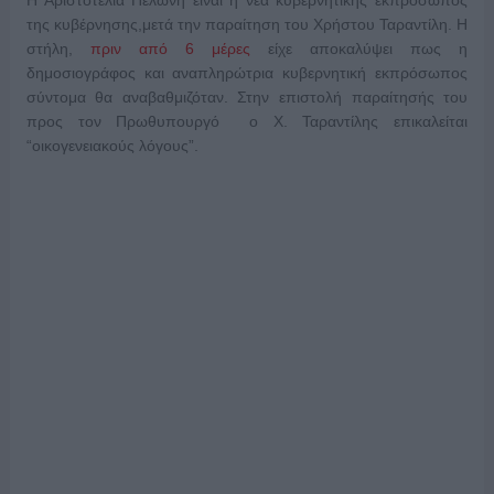
Η Αριστοτελία Πελώνη είναι η νέα κυβερνητικής εκπρόσωπος
της κυβέρνησης,μετά την παραίτηση του Χρήστου Ταραντίλη. H
στήλη,
πριν από 6 μέρες
είχε αποκαλύψει πως η
δημοσιογράφος και αναπληρώτρια κυβερνητική εκπρόσωπος
σύντομα θα αναβαθμιζόταν. Στην επιστολή παραίτησής του
προς τον Πρωθυπουργό ο Χ. Ταραντίλης επικαλείται
“οικογενειακούς λόγους”.