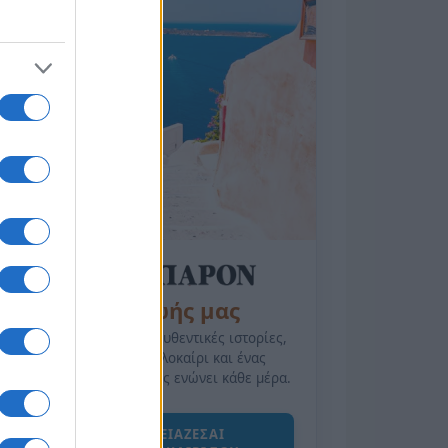
της Ζωής μας
Οι άνθρωποι, οι αυθεντικές ιστορίες,
το ελληνικό καλοκαίρι και ένας
πολιτισμός που μας ενώνει κάθε μέρα.
ΟΣΑ ΧΡΕΙΑΖΕΣΑΙ