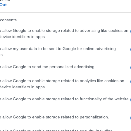
Out
consents
o allow Google to enable storage related to advertising like cookies on
evice identifiers in apps.
o allow my user data to be sent to Google for online advertising
ς διευθύνουσα σύμβουλος της ΕΡΤ τους τελευταίους 13
s.
ταση της εταιρείας στις διεθνείς συμπαραγωγές, όπως οι
, με τη Ζιλιέτ Μπινός και τον Ρέιφ Φάινς, και «Sacrifice»,
to allow Google to send me personalized advertising.
 Άνια Τέιλορ Τζόι, Σάλμα Χάγεκ, Βενσάν Κασέλ, Τζον
, αλλά και στην ελληνική μυθοπλασία, με τη διεθνή
o allow Google to enable storage related to analytics like cookies on
(6 επεισοδίων)
evice identifiers in apps.
o allow Google to enable storage related to functionality of the website
o allow Google to enable storage related to personalization.
o allow Google to enable storage related to security, including