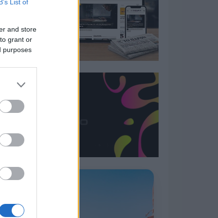
B’s List of
er and store
to grant or
ed purposes
Η ΣΤΗΛΗ ΜΑΣ