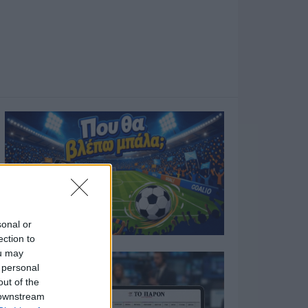
sonal or
ection to
ou may
 personal
out of the
 downstream