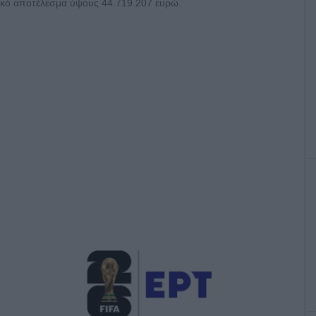
μικό αποτέλεσμα ύψους 44.719.207 ευρώ.