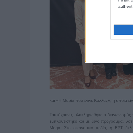
authenti
και «Η Μαρία που έγινε Κάλλας», η οποία ε
Ταυτόχρονα, ολοκληρώθηκε ο διαγωνισμός γ
εμπλουτίστηκε και με ξένο πρόγραμμα, ύστ
Mega. Στο οικονομικό πεδίο, η ΕΡΤ έκ