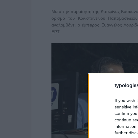
Μετά την παραίτηση της Κατερίνας Κασκανι
ορισμό του Κωνσταντίνου Παπαβασιλείο
αναλαμβάνει ο έμπειρος Ευάγγελος Λουριδ
ΕΡΤ.
typologies
If you wish 
sensitive in
confirm you
continue se
information 
further disc