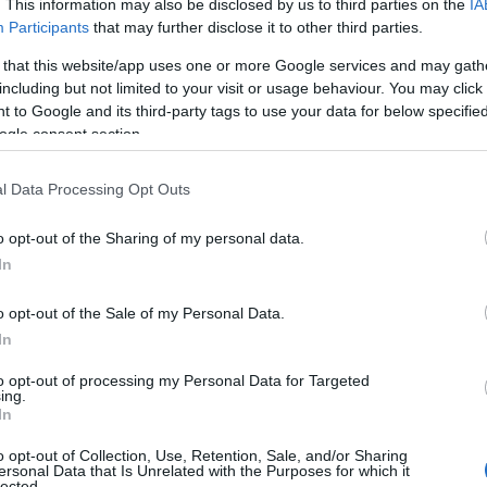
. This information may also be disclosed by us to third parties on the
IA
Participants
that may further disclose it to other third parties.
 that this website/app uses one or more Google services and may gath
including but not limited to your visit or usage behaviour. You may click 
ος Μαρινάκης θα εισηγηθεί στη Γενική Συνέλευση της
 to Google and its third-party tags to use your data for below specifi
υ για τη θέση του διευθύνοντος συμβούλου και θα
ogle consent section.
πή Θεσμών και Διαφάνειας της Βουλής.
l Data Processing Opt Outs
o opt-out of the Sharing of my personal data.
In
o opt-out of the Sale of my Personal Data.
In
to opt-out of processing my Personal Data for Targeted
ing.
In
o opt-out of Collection, Use, Retention, Sale, and/or Sharing
ersonal Data that Is Unrelated with the Purposes for which it
lected.