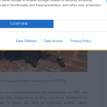
cation functionality and fraud prevention, and other user protection.
CONFIRM
Data Deletion
Data Access
Privacy Policy
ίναι η δημοφιλέστερη παραγωγή στο ERTFlix.
ια την τεχνολογική εξέλιξη της πλατφόρμας της ΕΡΤ, ενώ
ερα από συμφωνία με τη Sony, την οποία διεκδικούσε το
λεισε τη χρήση του 2024 με πρόβλεψη εσόδων ύψους