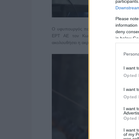
participants
Downstream 
Please note
information 
Ο υφυπουργός παρά τω πρωθυπουργώ Παύλ
deny consent
ΕΡΤ ΑΕ τον Κωνσταντίνο Παπαβασιλείο
in below Go
ακολουθήσει η ακρόασή του από την Επιτρο
Persona
I want t
Opted 
I want t
Opted 
I want 
Advertis
Opted 
I want t
of my P
was col