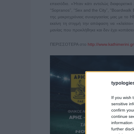
επεισόδιο. «Ήταν κάτι εντελώς διαφορετικό 
“Sopranos”, “Sex and the City”, “Boardwalk
της μακροχρόνιας συνεργασίας μας με το Η
εκείνη τη στιγμή την απόφαση να «κλείσει
μανίας που προκλήθηκε και δεν έχει κοπάσει
ΠΕΡΙΣΣΟΤΕΡΑ στο
http://www.kathimerini.gr
typologies
If you wish 
sensitive in
confirm you
continue se
information 
further disc