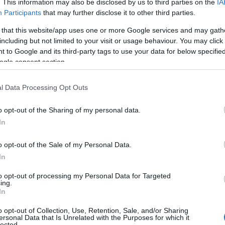
. This information may also be disclosed by us to third parties on the
IA
Participants
that may further disclose it to other third parties.
κός,
 that this website/app uses one or more Google services and may gath
 και
including but not limited to your visit or usage behaviour. You may click 
ερ,
 to Google and its third-party tags to use your data for below specifi
υ
ogle consent section.
l Data Processing Opt Outs
o opt-out of the Sharing of my personal data.
In
ο)
Χωνάκι ή κυπελλάκι; Σε αυτά τα 5
παγωτατζίδικα της Αθήνας η απάντηση
o opt-out of the Sale of my Personal Data.
είναι…και τα δύο!
In
to opt-out of processing my Personal Data for Targeted
ing.
In
Αυτά είναι τα 4 prints στα μαγιό που θα
βλέπεις σε κάθε παραλία φέτος!
o opt-out of Collection, Use, Retention, Sale, and/or Sharing
ι
ersonal Data that Is Unrelated with the Purposes for which it
lected.