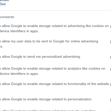
Out
consents
Πώς να ξεφλουδίζεις εύκολα το σκόρδο
o allow Google to enable storage related to advertising like cookies on
– Το kitchen trick που κάθε foodie
evice identifiers in apps.
πρέπει να ξέρει
o allow my user data to be sent to Google for online advertising
s.
to allow Google to send me personalized advertising.
α,
Τηλεοπτικά «Μαγειρέματα», Ψηφιακοί
έο
Πόλεμοι και ένα… Τσουνάμι Αλλαγών: Η
o allow Google to enable storage related to analytics like cookies on
Εβδομάδα που Ανακάτεψε την
evice identifiers in apps.
Τράπουλα των Ελληνικών Media
o allow Google to enable storage related to functionality of the website
o allow Google to enable storage related to personalization.
ς
ΤΣΟΥΝΑΜΙ ψηφιακής οργής…
cast
συμπαρασύρει την κυβέρνηση
o allow Google to enable storage related to security, including