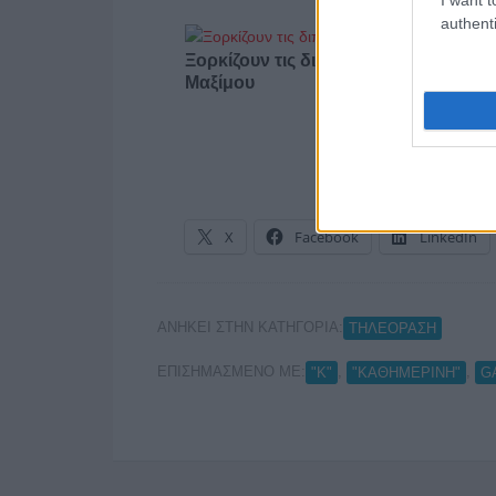
authenti
Ξορκίζουν τις διπλές εκλογές στο
Μαξίμου
X
Facebook
LinkedIn
ΑΝΗΚΕΙ ΣΤΗΝ ΚΑΤΗΓΟΡΙΑ:
ΤΗΛΕΟΡΑΣΗ
ΕΠΙΣΗΜΑΣΜΕΝΟ ΜΕ:
,
,
"Κ"
"ΚΑΘΗΜΕΡΙΝΗ"
G