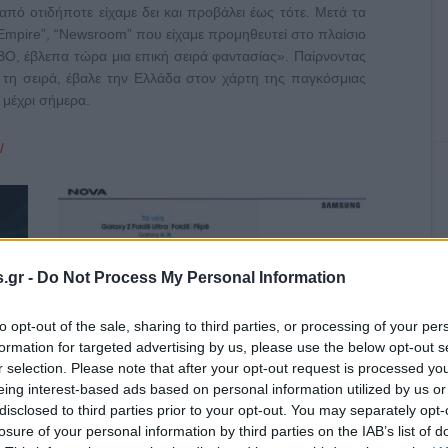
από οτιδήποτε είχαμε δει και προβάλει έως τότε. Μετά τα
 Empire”, “Newsroom” που είχαμε προμηθευτεί στο πλαίσιο
ΒΟ, έβλεπα τώρα μια επική σειρά φαντασίας». Παίρνοντας
» τη σειρά, έβαλε την Ελλάδα στον χάρτη της παγκόσμιας
 μέχρι σήμερα.
/
.gr -
Do Not Process My Personal Information
to opt-out of the sale, sharing to third parties, or processing of your per
formation for targeted advertising by us, please use the below opt-out s
Η νέα σειρά Samsung Galaxy Ζ ήδη
r selection. Please note that after your opt-out request is processed y
διαθέσιμη για προπαραγγελία στα
eing interest-based ads based on personal information utilized by us or
καταστήματα Nova και το nova.gr!
disclosed to third parties prior to your opt-out. You may separately opt-
losure of your personal information by third parties on the IAB’s list of