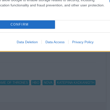
cation functionality and fraud prevention, and other user protection.
Ο καιρός των επομένων ημερών:
CONFIRM
Κανονικός Αύγουστος με δυνατούς
βοριάδες και σταδιακή άνοδο της
θερμοκρασίας
Data Deletion
Data Access
Privacy Policy
,
,
,
AME OF THRONES
HBO
NOVA
ΚΑΤΕΡΙΝΑ ΚΑΣΚΑΝΙΩΤΗ