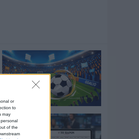
sonal or
ection to
ou may
 personal
out of the
 downstream