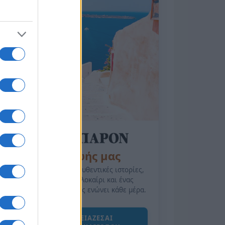
της Ζωής μας
Οι άνθρωποι, οι αυθεντικές ιστορίες,
το ελληνικό καλοκαίρι και ένας
πολιτισμός που μας ενώνει κάθε μέρα.
ΟΣΑ ΧΡΕΙΑΖΕΣΑΙ