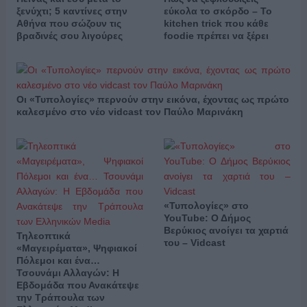
ξενύχτι; 5 καντίνες στην
εύκολα το σκόρδο – Το
Αθήνα που σώζουν τις
kitchen trick που κάθε
βραδινές σου λιγούρες
foodie πρέπει να ξέρει
Οι «Τυπολογίες» περνούν στην εικόνα, έχοντας ως πρώτο
καλεσμένο στο νέο vidcast τον Παύλο Μαρινάκη
«Τυπολογίες» στο
YouTube: Ο Δήμος
Βερύκιος ανοίγει τα χαρτιά
Τηλεοπτικά
του – Vidcast
«Μαγειρέματα», Ψηφιακοί
Πόλεμοι και ένα…
Τσουνάμι Αλλαγών: Η
Εβδομάδα που Ανακάτεψε
την Τράπουλα των