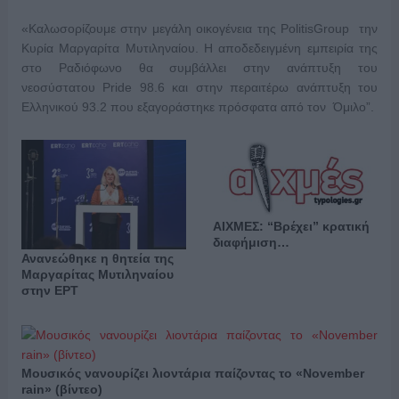
«
Καλωσορίζουμε στην μεγάλη οικογένεια
της
Politis
Group
την
Κυρία
Μαργαρίτα Μυτιληναίου. Η αποδεδειγμένη εμπειρία της
στο Ραδιόφωνο θα συμβάλλει στ
ην
ανάπτυξη του
νεοσύστατου
Pride
98
.
6 και στην περαιτέρω
ανάπτυξη του
Ελληνικού 93
.
2 που εξαγοράστηκε πρόσφατα από τον Όμιλο”.
ΑΙΧΜΕΣ: “Βρέχει” κρατική
διαφήμιση…
Ανανεώθηκε η θητεία της
Μαργαρίτας Μυτιληναίου
στην ΕΡΤ
Μουσικός νανουρίζει λιοντάρια παίζοντας το «November
rain» (βίντεο)