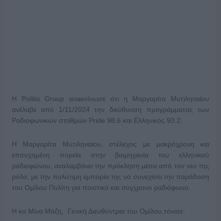
Η
Politis Group
ανακοίνωσε ότι η Μαργαρίτα Μυτιληναίου
ανέλαβε από 1/11/2024 την διεύθυνση προγράμματος των
Ραδιοφωνικών σταθμών
Pride
98
.
6 και Ελληνικός 93
.
2.
Η
Μαργαρίτα Μυτιληναίου
, στέλεχος με μακρόχρονη και
επιτυχημένη πορεία στην βιομηχανία του ελληνικού
ραδιοφώνου, αναλαμβάνει την πρόκληση μέσα από τον νέο της
ρόλο, με την πολύτιμη εμπειρία της να συνεχίσει την παράδοση
του
Ο
μίλου Πολίτη για ποιοτικό και σύγχρονο ραδιόφωνο.
Η
κα
Μίνα Μάζη,
Γενική Διευθύντρια του
Ο
μίλου
,
τόνισε: