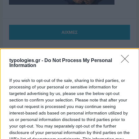
ΑΙΧΜΕΣ
ΑΙΧΜΕΣ: Και άλλες αποχωρήσεις και
typologies.gr -
Do Not Process My Personal
Information
άλλες συμφωνίες
Το Καλοκαίρι αυτό στα ΜΜΕ θυμίζει αίθουσα αφίξεων και
If you wish to opt-out of the sale, sharing to third parties, or
αναχωρήσεων αεροδρομίου. Άλλοι γνωρίζουν τον
processing of your personal or sensitive information for
προορισμό τους και άλλοι αλλάζουν πορεία, ενώ έχουν
targeted advertising by us, please use the below opt-out
section to confirm your selection. Please note that after your
ξεκινήσει για άλλου καταλήγουν σε άλλο σημείο. Η
opt-out request is processed you may continue seeing
κινητικότητα είναι συνάρτηση πολλών παραγόντων,
interest-based ads based on personal information utilized by
ορισμένοι εκ των οποίων δεν είναι ορατοί προς το
us or personal information disclosed to third parties prior to
παρόν. Λέγεται πως ο Ιβάν Σαββίδης τα βρήκε με την
your opt-out. You may separately opt-out of the further
κυβέρνηση, […]
disclosure of your personal information by third parties on the