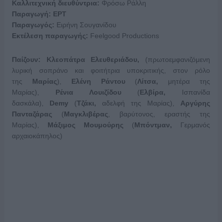
Καλλιτεχνική διευθύντρια:
Φρόσω Ράλλη
Παραγωγή: ΕΡΤ
Παραγωγός:
Ειρήνη Σουγανίδου
Εκτέλεση παραγωγής:
Feelgood Productions
Παίζουν: Κλεοπάτρα Ελευθεριάδου,
(πρωτοεμφανιζόμενη
λυρική σοπράνο και φοιτήτρια υποκριτικής, στον ρόλο
της
Μαρίας
),
Ελένη Ράντου
(
Λίτσα,
μητέρα της
Μαρίας),
Ρένια Λουιζίδου
(
Ελβίρα,
Ισπανίδα
δασκάλα),
Demy
(
Τζάκι,
αδελφή της Μαρίας),
Αργύρης
Πανταζάρας
(
Μαγκλιβέρας
, βαρύτονος, εραστής της
Μαρίας),
Μάξιμος Μουμούρης
(
Μπόντμαν,
Γερμανός
αρχαιοκάπηλος)