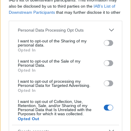
IAB’s list of downstream participants. This information may
also be disclosed by us to third parties on the
IAB’s List of
Downstream Participants
that may further disclose it to other
third parties.
Please note that this website/app uses one or more Google
Personal Data Processing Opt Outs
services and may gather and store information including but
not limited to your visit or usage behaviour. You may click to
I want to opt-out of the Sharing of my
personal data.
grant or deny consent to Google and its third-party tags to
Opted In
use your data for below specified purposes in below Google
consent section.
I want to opt-out of the Sale of my
Personal Data.
Opted In
I want to opt-out of processing my
Personal Data for Targeted Advertising.
Opted In
I want to opt-out of Collection, Use,
Retention, Sale, and/or Sharing of my
Personal Data that Is Unrelated with the
Purposes for which it was collected.
Opted Out