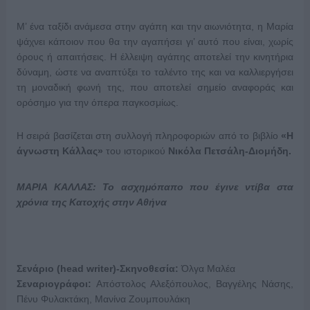
Μ’ ένα ταξίδι ανάμεσα στην αγάπη και την αιωνιότητα, η Μαρία
ψάχνει κάποιον που θα την αγαπήσει γι’ αυτό που είναι, χωρίς
όρους ή απαιτήσεις. Η έλλειψη αγάπης αποτελεί την κινητήρια
δύναμη, ώστε να αναπτύξει το ταλέντο της και να καλλιεργήσει
τη μοναδική φωνή της, που αποτελεί σημείο αναφοράς και
ορόσημο για την όπερα παγκοσμίως.
Η σειρά βασίζεται στη συλλογή πληροφοριών από το βιβλίο
«Η
άγνωστη Κάλλας»
του ιστορικού
Νικόλα Πετσάλη-Διομήδη.
ΜΑΡΙΑ ΚΑΛΛΑΣ: Το ασχημόπαπο που έγινε ντίβα στα
χρόνια της Κατοχής στην Αθήνα
Σενάριο (
head
writer
)-Σκηνοθεσία:
Όλγα Mαλέα
Σεναριογράφοι:
Απόστολος Αλεξόπουλος, Βαγγέλης Νάσης,
Πένυ Φυλακτάκη, Μανίνα Ζουμπουλάκη