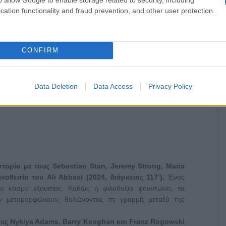
cation functionality and fraud prevention, and other user protection.
CONFIRM
Data Deletion
Data Access
Privacy Policy
στορία με τους
Sebastian
Stan
,
Jeremy
Strong
,
Maria
νοθεσία του Ali Abbasi (2024, διάρκειας 117’).
Ένας
κτο κόσμο εξουσίας. Καθώς η φιλοδοξία φουντώνει, τα
ον μεταμορφώνουν, θολώνοντας τη γραμμή μεταξύ της
ους Nykiya Adams, Barry Keoghan και Franz Rogowski