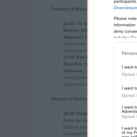
participants
Downstream 
Τετάρτη 13 Μαΐου
Please note
22:00 Το Φοινικικό Σχέδιο (
The
P
information 
Benicio Del Toro, Willem Dafoe, R
deny consent
διάρκειας 111’
). Ένας σχολαστικός μ
in below Go
κληρονομιά μπλέκονται, καθώς τα μυσ
χορεύει με στεγνό χιούμορ.
Persona
23:45 Ένα Καλοκαίρι (
Mud
) – Δρα
Sheridan, Michael Shannon, Reese
I want t
διάρκειας 90’).
Στο επαρχιακό Αρκ
Opted 
προέρχονται από μη προνομιούχες οι
έρωτα από έναν μυστηριώδη φυγά…
I want t
Opted 
Πέμπτη 14 Μαΐου
I want 
Advertis
22:00
Riddle
of
Fire
– Κωμική περ
Opted 
Ferro
σε σκηνοθεσία του Weston Ra
ξέφρενη αποστολή μέσα σε δάση με α
I want t
of my P
μετατρέποντας μια απλή δουλειά σε φα
was col