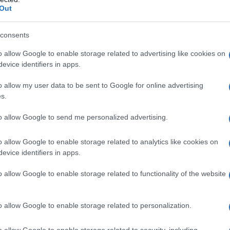
China
Syndrome
) – Θρίλερ με τους Jane Fonda, Jack
Out
θεσία του James Bridges (1979, διάρκειας 120’).
Στο
ράφος γίνεται μάρτυρας ενός ατυχήματος σε ένα πυρηνικό
consents
δια στη δημοσιοποίηση της ιστορίας.
o allow Google to enable storage related to advertising like cookies on
evice identifiers in apps.
κηνοθέτη & σεναριογράφο
Michael
Haneke
)
o allow my user data to be sent to Google for online advertising
ή, δραματική ταινία με τους Isabelle Huppert, Jean-
s.
 (2012, διάρκειας 122’).
Έχοντας περάσει τα 80, ο Ζορζ
αναπόφευκτο του θανάτου και το τέλος της, επί δεκαετίες,
to allow Google to send me personalized advertising.
ερ με τους Daniel Auteuil και Juliette Binoche (2006,
o allow Google to enable storage related to analytics like cookies on
ο ζευγάρι αστών στο Παρίσι, ο Ζορζ (τηλεοπτικός
evice identifiers in apps.
έχεται ανώνυμες βιντεοκασέτες που δείχνουν το σπίτι τους
ρακολουθούνται. Οι κασέτες συνοδεύονται από σκοτεινά,
o allow Google to enable storage related to functionality of the website
χία.
o allow Google to enable storage related to personalization.
o allow Google to enable storage related to security, including