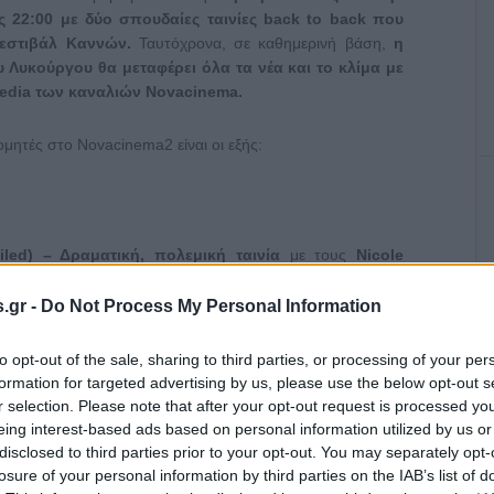
ς 22:00 με δύο σπουδαίες ταινίες
back
to
back
που
Φεστιβάλ Καννών.
Ταυτόχρονα, σε καθημερινή βάση,
η
 Λυκούργου θα μεταφέρει όλα τα νέα και το κλίμα με
Media των καναλιών Novacinema.
ητές στο Novacinema2 είναι οι εξής:
iled
) – Δραματική, πολεμική ταινία
με τους
Nicole
unst, Elle Fanning σε σκηνοθεσία της Sofia Coppola
ο του Αμερικανικού Εμφυλίου, ένας τραυματισμένος
.gr -
Do Not Process My Personal Information
να σχολείο θηλέων, όπου ο πόθος, η ζήλια και ο φόβος
 εξουσίας.
to opt-out of the sale, sharing to third parties, or processing of your per
rn
to
Seoul
) – Δραματική ταινία με τους Park Ji-min,
formation for targeted advertising by us, please use the below opt-out s
 σκηνοθεσία Davy Chou (2022, διάρκειας 114’).
Μια
r selection. Please note that after your opt-out request is processed y
πρώτη φορά στη Νότια Κορέα μετά την υιοθεσία της,
eing interest-based ads based on personal information utilized by us or
χνει την ταυτότητά της, απρόσμενα συναισθήματα έρχονται
disclosed to third parties prior to your opt-out. You may separately opt-
losure of your personal information by third parties on the IAB’s list of