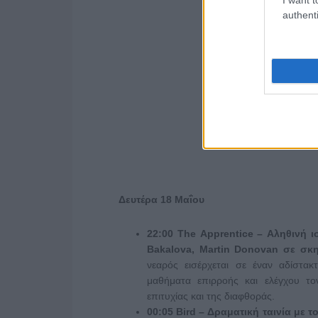
authenti
Δευτέρα
18
Μαΐου
22:00
The
Apprentice
– Αληθινή ι
Bakalova
,
Martin
Donovan
σε σκη
νεαρός εισέρχεται σε έναν αδίστα
μαθήματα επιρροής και ελέγχου τ
επιτυχίας και της διαφθοράς.
00:05
Bird
– Δραματική ταινία με τ