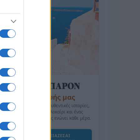
της Ζωής μας
Οι άνθρωποι, οι αυθεντικές ιστορίες,
το ελληνικό καλοκαίρι και ένας
πολιτισμός που μας ενώνει κάθε μέρα.
ΟΣΑ ΧΡΕΙΑΖΕΣΑΙ