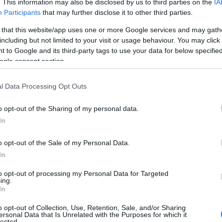
. This information may also be disclosed by us to third parties on the
IA
Participants
that may further disclose it to other third parties.
 that this website/app uses one or more Google services and may gath
hoenician
Scheme
) – Αστυνομική κωμωδία με τους
including but not limited to your visit or usage behaviour. You may click 
upert Friend και σκηνοθεσία του Wes Anderson (2025,
 to Google and its third-party tags to use your data for below specifi
εγιστάνας, μια εύθραυστη αυτοκρατορία και μια παράλογη
ogle consent section.
τικά συσσωρεύονται, οι συμμαχίες τρίζουν και το έγκλημα
l Data Processing Opt Outs
ματική περιπέτεια με τους Matthew McConaughey, Tye
 Witherspoon σε σκηνοθεσία του Jeff Nichols (2012,
o opt-out of the Sharing of my personal data.
άνσας, δύο 14χρονα αγόρια, αχώριστοι φίλοι που
In
κογένειες, παίρνουν μαθήματα ενηλικίωσης, φιλίας και
o opt-out of the Sale of my Personal Data.
In
to opt-out of processing my Personal Data for Targeted
ing.
ιπέτεια με τους
Lio
Tipton
,
Charles
Halford
,
Phoebe
In
zooli (2023, διάρκειας 110’).
Τρία παιδιά ξεκινούν μια
λλόκοτες συναντήσεις για να βρουν μια χαμένη κονσόλα,
o opt-out of Collection, Use, Retention, Sale, and/or Sharing
ersonal Data that Is Unrelated with the Purposes for which it
νταστική περιπέτεια φιλίας.
lected.