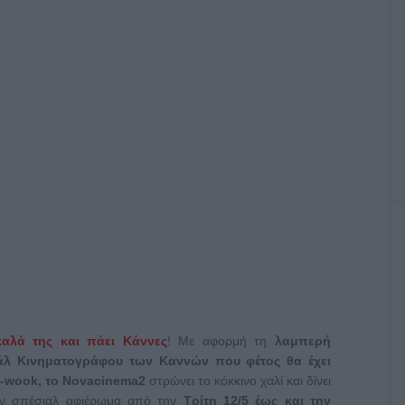
καλά της και πάει Κάννες
! Με αφορμή τη
λαμπερή
βάλ Κινηματογράφου των Καννών
που φέτος θα έχει
n-wook, το
Novacinema
2
στρώνει το κόκκινο χαλί και δίνει
ουν σπέσιαλ αφιέρωμα από την
Τρίτη 12/5 έως και την