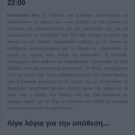
22:00
Επεισόδιο 14ο:
Ο Γράντος και η Μαίρη προσπαθούν να
γεφυρώσουν το χάσμα που τους χωρίζει, με τον Γράντο να
επιδιώκει μια επανασύνδεση με την οικογένειά του και να
αντιμετωπίζει το παρελθόν του. Την ίδια στιγμή, η σχέση της
Ναταλί και της Μαρίας δοκιμάζεται σοβαρά, με τη Ναταλί να
αισθάνεται απογοητευμένη και τη Μαρία να προσπαθεί να
σώσει τη σχέση τους παρά τις δυσκολίες. Η Γιούντιθ,
κυνηγημένη από φόβους και ανασφάλειες, προσπαθεί να βρει
διέξοδο από μια απειλητική κατάσταση. Η Νόνα, παγιδευμένη
από τις τύψεις της, ζητά καθοδήγηση από τον Παπα-Νικόλα,
ενώ η Κερασία ανησυχεί για τη σχέση της με τη Νικολίνα. Ο
Δημητρός προσπαθεί να βρει γαλήνη μέσω της γιόγκα με τη
Σοφί, ενώ η σχέση του Παύλου και της Έιμι βρίσκεται σε
κρίσιμο σημείο, με την Έιμι να προτείνει ένα ταξίδι ως ευκαιρία
για να ανανεώσουν τη σχέση τους.
Λίγα λόγια για την υπόθεση…