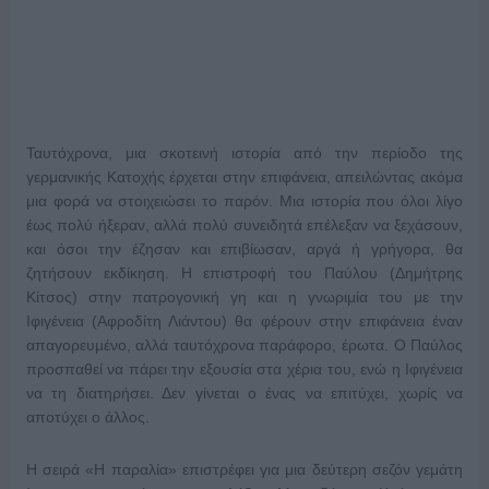
Ταυτόχρονα, μια σκοτεινή ιστορία από την περίοδο της
γερμανικής Κατοχής έρχεται στην επιφάνεια, απειλώντας ακόμα
μια φορά να στοιχειώσει το παρόν. Μια ιστορία που όλοι λίγο
έως πολύ ήξεραν, αλλά πολύ συνειδητά επέλεξαν να ξεχάσουν,
και όσοι την έζησαν και επιβίωσαν, αργά ή γρήγορα, θα
ζητήσουν εκδίκηση. Η επιστροφή του Παύλου (Δημήτρης
Κίτσος) στην πατρογονική γη και η γνωριμία του με την
Ιφιγένεια (Αφροδίτη Λιάντου) θα φέρουν στην επιφάνεια έναν
απαγορευμένο, αλλά ταυτόχρονα παράφορο, έρωτα. Ο Παύλος
προσπαθεί να πάρει την εξουσία στα χέρια του, ενώ η Ιφιγένεια
να τη διατηρήσει. Δεν γίνεται ο ένας να επιτύχει, χωρίς να
αποτύχει ο άλλος.
Η σειρά «Η παραλία» επιστρέφει για μια δεύτερη σεζόν γεμάτη