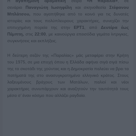
Η
αγαπημένη δραματική
σειρά
«Η παραλία»
, σε
σενάριο
Παναγιώτη Ιωσηφέλη
και σκηνοθεσία
Στέφανου
Μπλάτσου,
που αγαπήθηκε από το κοινό για τις δυνατές
ιστορίες και τους πολύπλευρους χαρακτήρες, συνεχίζει την
επιτυχημένη πορεία της στην
ΕΡΤ1
, από
Δευτέρα έως
Πέμπτη,
στις
22:00
, με καινούργια επεισόδια γεμάτα ίντριγκες,
συγκινήσεις και εκπλήξεις.
Η δεύτερη σεζόν της «Παραλίας» μάς μεταφέρει στην Κρήτη
του 1975, σε μια εποχή όπου η Ελλάδα αφήνει σιγά σιγά πίσω
της το σκοτάδι της χούντας και η Δημοκρατία παλεύει να βρει τα
πατήματά της στο ανασυγκροτημένο ελληνικό κράτος. Στους
λαξευμένους βράχους των Ματάλων, παλιοί και νέοι
χαρακτήρες συνυπάρχουν και αναζητούν την ταυτότητά τους
μέσα σ’ έναν κόσμο που αλλάζει ραγδαία.