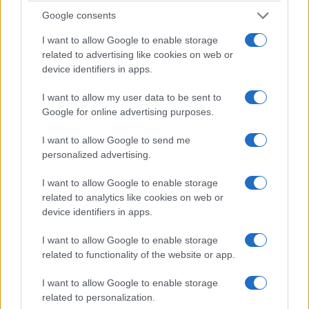
Google consents
I want to allow Google to enable storage
Αυτά είναι τα 4 prints στα μαγιό που θα βλέπεις σε κάθε
related to advertising like cookies on web or
παραλία φέτος!
device identifiers in apps.
I want to allow my user data to be sent to
Google for online advertising purposes.
I want to allow Google to send me
Πεινάς και εσύ μετά το
Πώς να ξεφλουδίζεις
personalized advertising.
ξενύχτι; 5 καντίνες στην
εύκολα το σκόρδο – Το
Αθήνα που σώζουν τις
kitchen trick που κάθε
I want to allow Google to enable storage
βραδινές σου λιγούρες
foodie πρέπει να ξέρει
related to analytics like cookies on web or
device identifiers in apps.
I want to allow Google to enable storage
Οι «Τυπολογίες» περνούν στην εικόνα, έχοντας ως πρώτο
related to functionality of the website or app.
καλεσμένο στο νέο vidcast τον Παύλο Μαρινάκη
I want to allow Google to enable storage
related to personalization.