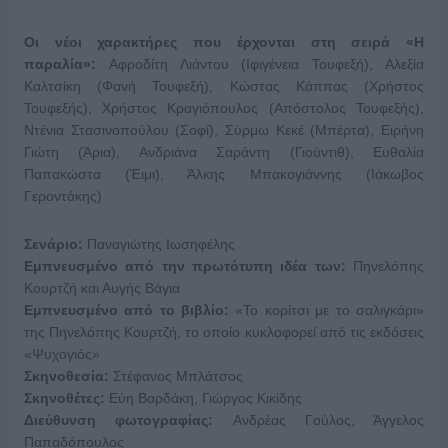
Οι νέοι χαρακτήρες που έρχονται στη σειρά «Η
παραλία»:
Αφροδίτη Λιάντου (Ιφιγένεια Τουφεξή), Αλεξία
Καλτσίκη (Φανή Τουφεξή), Κώστας Κάππας (Χρήστος
Τουφεξής), Χρήστος Κραγιόπουλος (Απόστολος Τουφεξής),
Ντένια Στασινοπούλου (Σοφί), Σύρμω Κεκέ (Μπέρτα), Ειρήνη
Γιώτη (Άρια), Ανδριάνα Σαράντη (Γιούντιθ), Ευθαλία
Παπακώστα (Έιμι), Άλκης Μπακογιάννης (Ιάκωβος
Γεροντάκης)
Σενάριο:
Παναγιώτης Ιωσηφέλης
Εμπνευσμένο από την πρωτότυπη ιδέα των:
Πηνελόπης
Κουρτζή και Αυγής Βάγια
Εμπνευσμένο από το βιβλίο:
«Το κορίτσι με το σαλιγκάρι»
της Πηνελόπης Κουρτζή, το οποίο κυκλοφορεί από τις εκδόσεις
«Ψυχογιός»
Σκηνοθεσία:
Στέφανος Μπλάτσος
Σκηνοθέτες:
Εύη Βαρδάκη, Γιώργος Κικίδης
Διεύθυνση φωτογραφίας:
Ανδρέας Γούλος, Άγγελος
Παπαδόπουλος