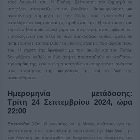
τους δαίμονές του. Η Ειρήνη, βλέποντας τον Δημητρό να
υποφέρει, αποφασίζει να τον βοηθήσει, δημιουργώντας μια
αναπάντεχη συμμαχία με τον Χάρη, που προσπαθεί να
καταλάβει τα κίνητρα και τις προθέσεις της. Η επιστροφή του
Τόμι στο Mermaid φέρνει χαρά και συγκίνηση στους φίλους και
την οικογένειά του, αλλά και νέες προκλήσεις, καθώς πρέπει να
αντιμετωπίσει το παρελθόν του και τις σχέσεις που άφησε πίσω
του. Η σχέση της Ιφιγένειας με τον Ιάκωβο και τον Παύλο
δοκιμάζεται, καθώς οι δύο άντρες προσπαθούν να κερδίσουν
την καρδιά της, ενώ εκείνη προσπαθεί να ισορροπήσει ανάμεσα
στις απαιτήσεις της οικογένειάς της και τα δικά της
συναισθήματα.
Ημερομηνία μετάδοσης:
Τρίτη 24 Σεπτεμβρίου 2024, ώρα
22:00
Επεισόδιο 12ο:
Ο Διονύσης και η Μαίρη συζητούν για την
αναστάτωση που προκάλεσε η επιστροφή της Νικολίνας, με
τον Διονύση να προσπαθεί να διαχειριστεί τις συνέπειες της