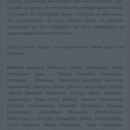
ίντριγκες, συγκινήσεις και εκπλήξεις. Μια ωδή στην Κρήτη, στην
ομορφιά της φύσης και στη δύναμη του απαγορευμένου έρωτα.
Η συνέχεια της αγαπημένης σειράς υπόσχεται να είναι ακόμα
πιο συναρπαστική, με τους παλιούς ήρωες να έρχονται
αντιμέτωποι με νέες προκλήσεις και νέους χαρακτήρες να
φέρνουν φρέσκο αέρα στην ιστορία.
Πόσα μυστικά μπορεί να κρύβονται στα άδυτα νερά των
Ματάλων;
Παίζουν:
Δημήτρης Μοθωναίος (Χάρης Καλαφάτης), Μαρία
Ναυπλιώτου (χήρα – Ειρήνη), Νικολάκης Ζεγκίνογλου
(πιτσιρικάς – Μανώλης), Αλέξανδρος Λογοθέτης (Διονύσης
Αρχοντάκης), Δημήτρης Κίτσος (Παύλος Αρχοντάκης), Μπέτυ
Λιβανού (Νικολίνα Αρχοντάκη), Γιώργος Νινιός (Δημητρός
Αρχοντάκης), Μαίρη Μηνά (Μαίρη), Νικόλας Παπαγιάννης
(Γράντος Μαυριτσάκης), Ευσταθία Τσαπαρέλη (Κερασία
Μαυριτσάκη), Αλέξανδρος Μούκανος (Παπα-Νικόλας
Μαυριτσάκης), Κατερίνα Λυπηρίδου (Ελένη Ανδρουλιδάκη),
Γωγώ Καρτσάνα (Μαρία Ζαφειράκη), Τάκης Σακελλαρίου