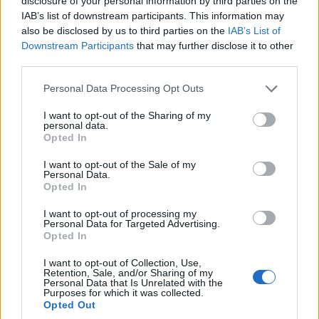
disclosure of your personal information by third parties on the
IAB’s list of downstream participants. This information may
ΠΑΥΛΟΣ ΜΑΡΙΝΑΚΗΣ:
also be disclosed by us to third parties on the
IAB’s List of
«ΔΕΝ ΗΘΕΛΑ ΝΑ ΑΦΗΣΩ
ΤΟ ΠΑΡΟΝ: Ρυθμιστής ο
Downstream Participants
that may further disclose it to other
ΣΤΟΝ ΕΠΟΜΕΝΟ ΜΙΑ
Αντώνης Σαμαράς –
third parties.
ΚΑΥΤΗ ΠΑΤΑΤΑ»
Απειλή για ΝΔ
Please note that this website/app uses one or more Google
Personal Data Processing Opt Outs
services and may gather and store information including but
not limited to your visit or usage behaviour. You may click to
I want to opt-out of the Sharing of my
personal data.
grant or deny consent to Google and its third-party tags to
Μουσικός νανουρίζει λιοντάρια παίζοντας το «November
Opted In
use your data for below specified purposes in below Google
rain» (βίντεο)
consent section.
I want to opt-out of the Sale of my
Personal Data.
Opted In
I want to opt-out of processing my
Personal Data for Targeted Advertising.
Opted In
Χωνάκι ή κυπελλάκι; Σε
Αυτός είναι ο λόγος που οι
αυτά τα 5 παγωτατζίδικα
beauty lovers
I want to opt-out of Collection, Use,
της Αθήνας η απάντηση
αντικαθιστούν το μαύρο
Retention, Sale, and/or Sharing of my
Personal Data that Is Unrelated with the
είναι…και τα δύο!
μολύβι με καφέ το
Purposes for which it was collected.
καλοκαίρι
Opted Out