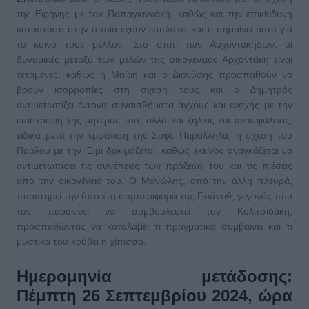
της Ειρήνης με τον Παπαγιαννάκη, καθώς και την επικίνδυνη
κατάσταση στην οποία έχουν εμπλακεί και τι σημαίνει αυτό για
το κοινό τους μέλλον. Στο σπίτι των Αρχοντάκηδων, οι
δυναμικές μεταξύ των μελών της οικογένειας Αρχοντάκη είναι
τεταμένες, καθώς η Μαίρη και ο Διονύσης προσπαθούν να
βρουν ισορροπίες στη σχέση τους και ο Δημητρός
αντιμετωπίζει έντονα συναισθήματα άγχους και ενοχής με την
επιστροφή της μητέρας του, αλλά και ζήλιας και ανασφάλειας,
ειδικά μετά την εμφάνιση της Σοφί. Παράλληλα, η σχέση του
Παύλου με την Έιμι δοκιμάζεται, καθώς εκείνος αναγκάζεται να
αντιμετωπίσει τις συνέπειες των πράξεών του και τις πιέσεις
από την οικογένειά του. Ο Μανώλης, από την άλλη πλευρά,
παρατηρεί την ύποπτη συμπεριφορά της Γιούντιθ, γεγονός που
τον παρακινεί να συμβουλευτεί τον Κολιτσιδάκη,
προσπαθώντας να καταλάβει τι πραγματικά συμβαίνει και τι
μυστικά τού κρύβει η χίπισσα.
Ημερομηνία μετάδοσης:
Πέμπτη
26
Σεπτεμβρίου 2024, ώρα