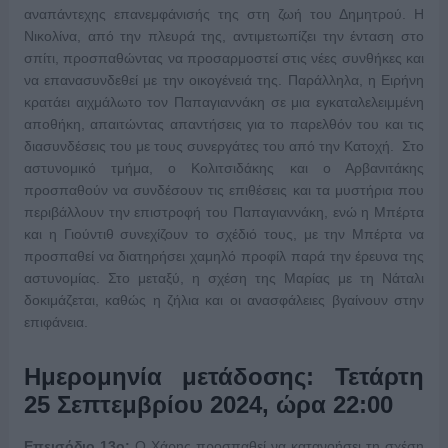
αναπάντεχης επανεμφάνισής της στη ζωή του Δημητρού. Η
Νικολίνα, από την πλευρά της, αντιμετωπίζει την ένταση στο
σπίτι, προσπαθώντας να προσαρμοστεί στις νέες συνθήκες και
να επανασυνδεθεί με την οικογένειά της. Παράλληλα, η Ειρήνη
κρατάει αιχμάλωτο τον Παπαγιαννάκη σε μια εγκαταλελειμμένη
αποθήκη, απαιτώντας απαντήσεις για το παρελθόν του και τις
διασυνδέσεις του με τους συνεργάτες του από την Κατοχή. Στο
αστυνομικό τμήμα, ο Κολιτσιδάκης και ο Αρβανιτάκης
προσπαθούν να συνδέσουν τις επιθέσεις και τα μυστήρια που
περιβάλλουν την επιστροφή του Παπαγιαννάκη, ενώ η Μπέρτα
και η Γιούντιθ συνεχίζουν το σχέδιό τους, με την Μπέρτα να
προσπαθεί να διατηρήσει χαμηλό προφίλ παρά την έρευνα της
αστυνομίας. Στο μεταξύ, η σχέση της Μαρίας με τη Νάταλι
δοκιμάζεται, καθώς η ζήλια και οι ανασφάλειες βγαίνουν στην
επιφάνεια.
Ημερομηνία μετάδοσης: Τετάρτη
25 Σεπτεμβρίου 2024, ώρα 22:00
Επεισόδιο 13ο:
Ο Χάρης προσπαθεί να κατανοήσει τη σχέση