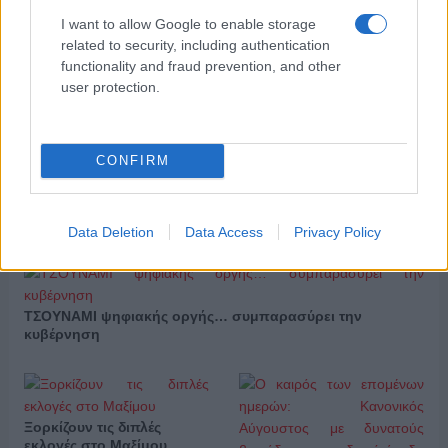
I want to allow Google to enable storage
related to security, including authentication
functionality and fraud prevention, and other
«Τυπολογίες» στο
user protection.
YouTube: Ο Δήμος
Βερύκιος ανοίγει τα χαρτιά
Τηλεοπτικά
του – Vidcast
«Μαγειρέματα», Ψηφιακοί
Πόλεμοι και ένα…
CONFIRM
Τσουνάμι Αλλαγών: Η
Εβδομάδα που Ανακάτεψε
την Τράπουλα των
Ελληνικών Media
Data Deletion
Data Access
Privacy Policy
ΤΣΟΥΝΑΜΙ ψηφιακής οργής… συμπαρασύρει την
κυβέρνηση
Ξορκίζουν τις διπλές
εκλογές στο Μαξίμου