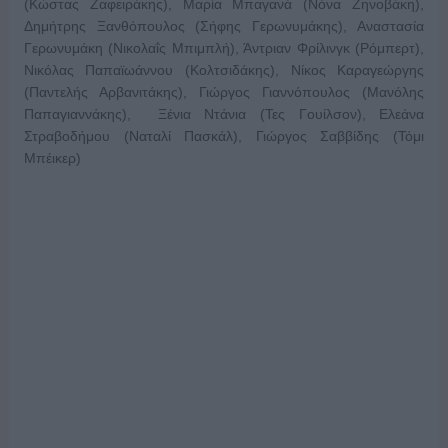
(Κώστας Ζαφειράκης), Μαρία Μπαγανά (Νόνα Ζηνοβάκη),
Δημήτρης Ξανθόπουλος (Σήφης Γερωνυμάκης), Αναστασία
Γερωνυμάκη (Νικολαΐς Μπιμπλή), Άντριαν Φρίλινγκ (Ρόμπερτ),
Νικόλας Παπαϊωάννου (Κολτσιδάκης), Νίκος Καραγεώργης
(Παντελής Αρβανιτάκης), Γιώργος Γιαννόπουλος (Μανόλης
Παπαγιαννάκης), Ξένια Ντάνια (Τες Γουίλσον), Ελεάνα
Στραβοδήμου (Ναταλί Πασκάλ), Γιώργος Σαββίδης (Τόμι
Μπέικερ)