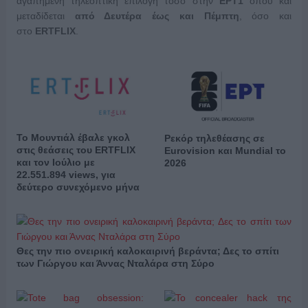
αγαπημένη τηλεοπτική επιλογή τόσο στην
ΕΡΤ1
όπου και
μεταδίδεται
από Δευτέρα έως και Πέμπτη
, όσο και
στο
ERTFLIX
.
Το Μουντιάλ έβαλε γκολ
Ρεκόρ τηλεθέασης σε
στις θεάσεις του ERTFLIX
Eurovision και Mundial το
και τον Ιούλιο με
2026
22.551.894 views, για
δεύτερο συνεχόμενο μήνα
Θες την πιο ονειρική καλοκαιρινή βεράντα; Δες το σπίτι
των Γιώργου και Άννας Νταλάρα στη Σύρο