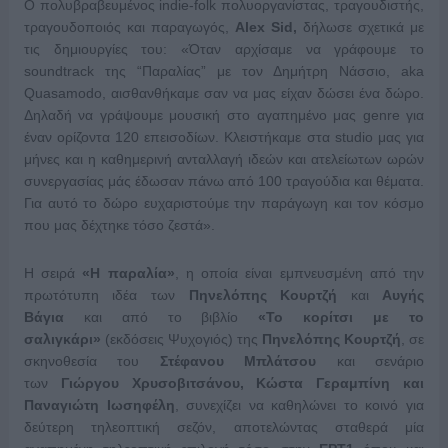
Ο πολυβραβευμένος indie-folk πολυοργανίστας, τραγουδιστής,
τραγουδοποιός και παραγωγός,
Alex Sid,
δήλωσε σχετικά με
τις δημιουργίες του: «Όταν αρχίσαμε να γράφουμε το
soundtrack της “Παραλίας” με τον Δημήτρη Νάσσιο, aka
Quasamodo, αισθανθήκαμε σαν να μας είχαν δώσει ένα δώρο.
Δηλαδή να γράψουμε μουσική στο αγαπημένο μας genre για
έναν ορίζοντα 120 επεισοδίων. Κλειστήκαμε στα studio μας για
μήνες και η καθημερινή ανταλλαγή ιδεών και ατελείωτων ωρών
συνεργασίας μάς έδωσαν πάνω από 100 τραγούδια και θέματα.
Για αυτό το δώρο ευχαριστούμε την παράγωγη και τον κόσμο
που μας δέχτηκε τόσο ζεστά».
Η σειρά
«Η παραλία»
, η οποία είναι εμπνευσμένη από την
πρωτότυπη ιδέα των
Πηνελόπης Κουρτζή
και
Αυγής
Βάγια
και από το βιβλίο
«Το κορίτσι με το
σαλιγκάρι»
(εκδόσεις Ψυχογιός) της
Πηνελόπης Κουρτζή
, σε
σκηνοθεσία του
Στέφανου Μπλάτσου
και σενάριο
των
Γιώργου Χρυσοβιτσάνου, Κώστα Γεραμπίνη και
Παναγιώτη Ιωσηφέλη
, συνεχίζει να καθηλώνει το κοινό για
δεύτερη τηλεοπτική σεζόν, αποτελώντας σταθερά μία