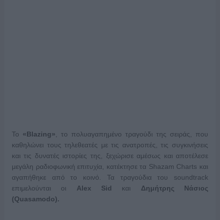
Το
«Blazing»
, το πολυαγαπημένο τραγούδι της σειράς, που
καθηλώνει τους τηλεθεατές με τις ανατροπές, τις συγκινήσεις
και τις δυνατές ιστορίες της, ξεχώρισε αμέσως και αποτέλεσε
μεγάλη ραδιοφωνική επιτυχία, κατέκτησε τα Shazam Charts και
αγαπήθηκε από το κοινό. Τα τραγούδια του soundtrack
επιμελούνται οι
Alex Sid
και
Δημήτρης Νάσιος
(Quasamodo).