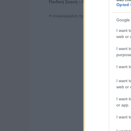
Παιδική Σκηνή – Θέατρο Ανεσις
Opted 
Η συγκεκριμένη προσφορά ισχύει και για την
Google 
I want t
web or d
I want t
purpose
I want 
I want t
web or d
I want t
or app.
I want t
I want t