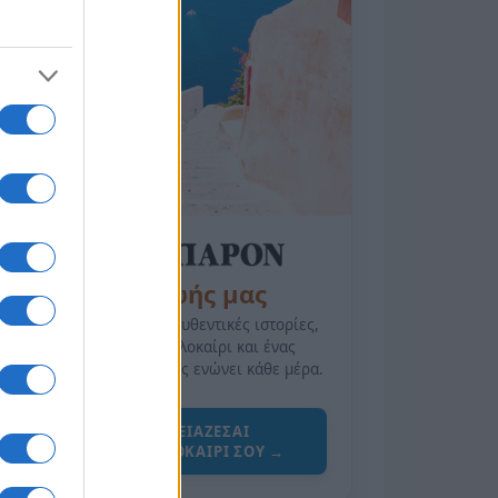
της Ζωής μας
Οι άνθρωποι, οι αυθεντικές ιστορίες,
το ελληνικό καλοκαίρι και ένας
πολιτισμός που μας ενώνει κάθε μέρα.
ΟΣΑ ΧΡΕΙΑΖΕΣΑΙ
ΓΙΑ ΤΟ ΚΑΛΟΚΑΙΡΙ ΣΟΥ →