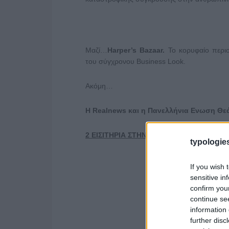
Μαζί…
Harper
’
s
Bazaar
.
Το κορυφαίο περι
του σύγχρονου Business Look.
Ακόμη…
Η
Realnews
και η Πανελλήνια Ενωση Θεά
2 ΕΙΣΙΤΗΡΙΑ ΣΤΗΝ ΤΙΜΗ ΤΟΥ ΕΝΟΣ ΣΤΙΣ 
typologies
If you wish 
sensitive in
confirm you
continue se
information 
further disc