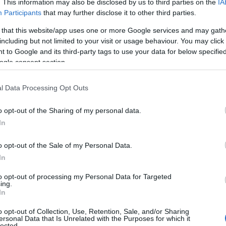
. This information may also be disclosed by us to third parties on the
IA
Participants
that may further disclose it to other third parties.
 that this website/app uses one or more Google services and may gath
including but not limited to your visit or usage behaviour. You may click 
 to Google and its third-party tags to use your data for below specifi
ogle consent section.
. Αντωνόπουλο, Β. Πεφάνη, Στ. Ψαρουδάκη )
l Data Processing Opt Outs
o opt-out of the Sharing of my personal data.
In
σκευή”
(με τους Β. Ανδρίτσου, Τζ. Ευείδη, Π. Καναράκη,
α.)
o opt-out of the Sale of my Personal Data.
In
to opt-out of processing my Personal Data for Targeted
(με τους Κ. Δαλαμάγκα, Η. Κισσανδράκη, Μ. Κωνσταντά, Γ.
ing.
In
” (με τους Αγ. Λάμπρη, Ολ. Σκορδίλη κ.α.)
o opt-out of Collection, Use, Retention, Sale, and/or Sharing
ersonal Data that Is Unrelated with the Purposes for which it
lected.