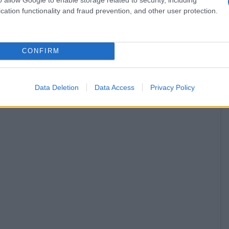
cation functionality and fraud prevention, and other user protection.
ο 28 Οκτωβρίου
2017
την εφημερίδα
Realnews
που
CONFIRM
Data Deletion
Data Access
Privacy Policy