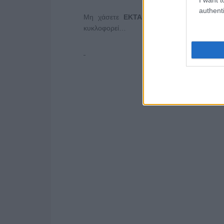
authenti
Μη χάσετε
ΕΚΤΑΚΤΩΣ
αυτό το
Σάββατ
κυκλοφορεί…