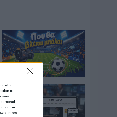
sonal or
ection to
ou may
 personal
out of the
 downstream