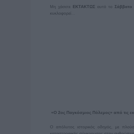
Μη χάσετε
ΕΚΤΑΚΤΩΣ
αυτό το
Σάββατο
κυκλοφορεί…
«O 2oς Παγκόσμιος Πόλεμος» από τις ε
Ο απόλυτος ιστορικός οδηγός, με πλούσ
καταστροφικής σύγκρουσης στην ανθρώπινη