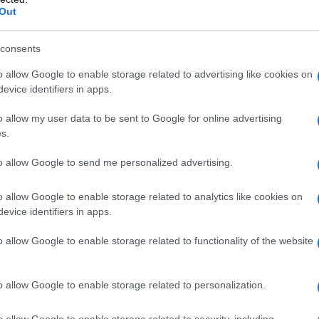
Out
consents
o allow Google to enable storage related to advertising like cookies on
evice identifiers in apps.
o allow my user data to be sent to Google for online advertising
s.
to allow Google to send me personalized advertising.
o allow Google to enable storage related to analytics like cookies on
evice identifiers in apps.
o allow Google to enable storage related to functionality of the website
ater
υπόσχονται
internet σε όλο το σπίτι, χωρίς κενά
κής εταιρίας εκμεταλλεύεται την
υφιστάμενη καλωδίωση
ορά δεδομένων
και ταυτόχρονα, έχοντας
ενσωματωμένο
o allow Google to enable storage related to personalization.
ς σύνδεσης στο modem-router
.
o allow Google to enable storage related to security, including