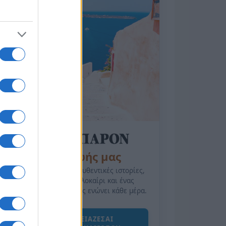
της Ζωής μας
Οι άνθρωποι, οι αυθεντικές ιστορίες,
το ελληνικό καλοκαίρι και ένας
πολιτισμός που μας ενώνει κάθε μέρα.
ΟΣΑ ΧΡΕΙΑΖΕΣΑΙ