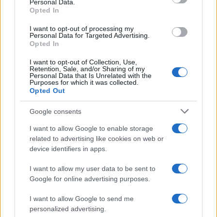
Personal Data.
Opted In
I want to opt-out of processing my
Personal Data for Targeted Advertising.
Opted In
I want to opt-out of Collection, Use,
Retention, Sale, and/or Sharing of my
Personal Data that Is Unrelated with the
Purposes for which it was collected.
Opted Out
Google consents
I want to allow Google to enable storage
related to advertising like cookies on web or
της Ζωής μας
device identifiers in apps.
Οι άνθρωποι, οι αυθεντικές ιστορίες,
το ελληνικό καλοκαίρι και ένας
I want to allow my user data to be sent to
πολιτισμός που μας ενώνει κάθε μέρα.
Google for online advertising purposes.
I want to allow Google to send me
ΟΣΑ ΧΡΕΙΑΖΕΣΑΙ
personalized advertising.
ΓΙΑ ΤΟ ΚΑΛΟΚΑΙΡΙ ΣΟΥ →