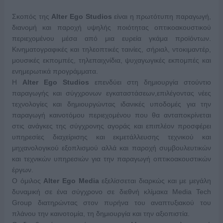
Σκοπός της
Alter Ego Studios
είναι η πρωτότυπη παραγωγή,
διανομή και παροχή υψηλής ποιότητας οπτικοακουστικού
περιεχομένου μέσα από μια ευρεία γκάμα προϊόντων.
Κινηματογραφικές και τηλεοπτικές ταινίες, σήριαλ, ντοκιμαντέρ,
μουσικές εκπομπές, τηλεπαιχνίδια, ψυχαγωγικές εκπομπές και
ενημερωτικά προγράμματα.
Η
Alter Ego Studios
επενδύει στη δημιουργία στούντιο
παραγωγής και σύγχρονων εγκαταστάσεων,επιλέγοντας νέες
τεχνολογίες και δημιουργώντας ιδανικές υποδομές για την
παραγωγή καινοτόμου περιεχομένου που θα ανταποκρίνεται
στις ανάγκες της σύγχρονης αγοράς και επιπλέον προσφέρει
υπηρεσίες διαχείρισης και εκμετάλλευσης τεχνικού και
μηχανολογικού εξοπλισμού αλλά και παροχή συμβουλευτικών
και τεχνικών υπηρεσιών για την παραγωγή οπτικοακουστικών
έργων.
Ο όμιλος
Alter Ego Media
εξελίσσεται διαρκώς και με μεγάλη
δυναμική σε ένα σύγχρονο σε διεθνή κλίμακα Media Tech
Group διατηρώντας στον πυρήνα του αναπτυξιακού του
πλάνου την καινοτομία, τη δημιουργία και την αξιοπιστία.