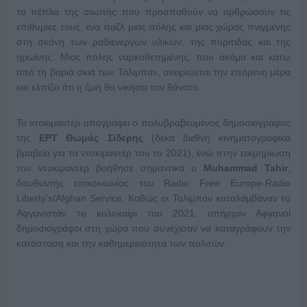
τα πέπλα της σιωπής που προσπαθούν να αρθρώσουν τις
επιθυμίες τους, ένα παζλ μιας πόλης και μιας χώρας πνιγμένης
στη σκόνη των ραδιενεργών υλικών, της πυρίτιδας και της
ηρωίνης. Μιας πόλης ναρκοθετημένης, που ακόμα και κάτω
από τη βαριά σκιά των Ταλιμπάν, ονειρεύεται την επόμενη μέρα
και ελπίζει ότι η ζωή θα νικήσει τον θάνατο.
Το ντοκιμαντέρ υπογράφει ο πολυβραβευμένος δημοσιογράφος
της
ΕΡΤ Θωμάς Σίδερης
(δέκα διεθνή κινηματογραφικά
βραβεία για τα ντοκιμαντέρ του το 2021), ενώ στην τεκμηρίωση
του ντοκιμαντέρ βοήθησε σημαντικά o
Muhammad
Tahir
,
διευθυντής επικοινωνίας του Radio Free Europe-Radio
Liberty’s/Afghan Service. Καθώς οι Ταλιμπάν καταλάμβαναν το
Αφγανιστάν το καλοκαίρι του 2021, υπήρχαν Αφγανοί
δημοσιογράφοι στη χώρα που συνέχισαν να καταγράφουν την
κατάσταση και την καθημερινότητα των πολιτών.