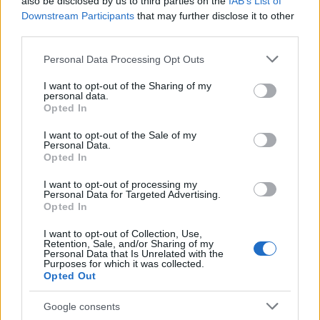
also be disclosed by us to third parties on the
IAB’s List of
Downstream Participants
that may further disclose it to other
third parties.
Please note that this website/app uses one or more Google
Personal Data Processing Opt Outs
services and may gather and store information including but
not limited to your visit or usage behaviour. You may click to
I want to opt-out of the Sharing of my
personal data.
grant or deny consent to Google and its third-party tags to
Opted In
use your data for below specified purposes in below Google
consent section.
I want to opt-out of the Sale of my
Personal Data.
Opted In
I want to opt-out of processing my
Personal Data for Targeted Advertising.
Opted In
I want to opt-out of Collection, Use,
Retention, Sale, and/or Sharing of my
Personal Data that Is Unrelated with the
Purposes for which it was collected.
Opted Out
Google consents