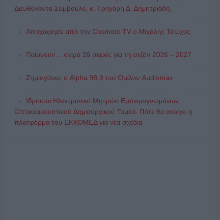
Διευθύνοντα Σύμβουλο, κ. Γρηγόρη Δ. Δημητριάδη,
Αποχώρησε από την Cosmote TV o Μιχάλης Τσώχος
Παίρνουν… σειρά 26 σειρές για τη σεζόν 2026 – 2027
Ζημιογόνος ο Alpha 98,9 του Ομίλου Audiomax
Ιδρύεται Ηλεκτρονικό Μητρώο Εμπειρογνωμόνων
Οπτικοακουστικού Δημιουργικού Τομέα- Πότε θα ανοίγει η
πλατφόρμα του ΕΚΚΟΜΕΔ για νέα σχέδια