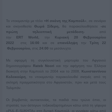
Το ντοκιμαντέρ με τίτλο
«Η σκόνη της Καμπούλ
», σε σενάριο
και σκηνοθεσία
Θωμά Σίδερη,
θα παρακολουθήσετε
-σε
πρώτη τηλεοπτική μετάδοση-
από
την
ERT
World,
την
Κυριακή
20 Φεβρουαρίου
2022
στις
16:00
και σε
επανάληψη
την
Τρίτη 22
Φεβρουαρίου,
στις
24:00
τα μεσάνυχτα.
Με αφορμή τη συγκλονιστική μαρτυρία του Αφγανού
δημοσιογράφου
Rateb
Noori
και την αφήγηση του Έλληνα
διοικητή στην Καμπούλ το 2004 και το 2008,
Κωνσταντίνου
Κολοκούρη
, το ντοκιμαντέρ παρακολουθεί σκηνές από τη
σκληρή πραγματικότητα στο Αφγανιστάν, πριν και μετά τους
Ταλιμπάν.
Οι βομβιστές αυτοκτονίας, τα παιδιά που τρώνε όπιο, οι
στρατιές των άστεγων τοξικοεξαρτημένων κάτω από τη γέφυρα
«PUL-E-SUKHTA» στη δυτική Καμπούλ, οι γυναίκες κάτω από