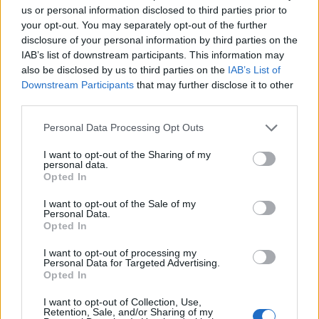
προορισμό τους και άλλοι αλλάζουν πορεία, ενώ έχουν
us or personal information disclosed to third parties prior to
ξεκινήσει για άλλου καταλήγουν σε άλλο σημείο. Η
your opt-out. You may separately opt-out of the further
κινητικότητα είναι συνάρτηση πολλών παραγόντων,
disclosure of your personal information by third parties on the
ορισμένοι εκ των οποίων δεν είναι ορατοί προς το
IAB’s list of downstream participants. This information may
παρόν. Λέγεται πως ο Ιβάν Σαββίδης τα βρήκε με την
also be disclosed by us to third parties on the
IAB’s List of
κυβέρνηση, […]
Downstream Participants
that may further disclose it to other
third parties.
Please note that this website/app uses one or more Google
Personal Data Processing Opt Outs
services and may gather and store information including but
not limited to your visit or usage behaviour. You may click to
I want to opt-out of the Sharing of my
personal data.
grant or deny consent to Google and its third-party tags to
Opted In
use your data for below specified purposes in below Google
consent section.
I want to opt-out of the Sale of my
Personal Data.
Opted In
I want to opt-out of processing my
Personal Data for Targeted Advertising.
Opted In
I want to opt-out of Collection, Use,
Retention, Sale, and/or Sharing of my