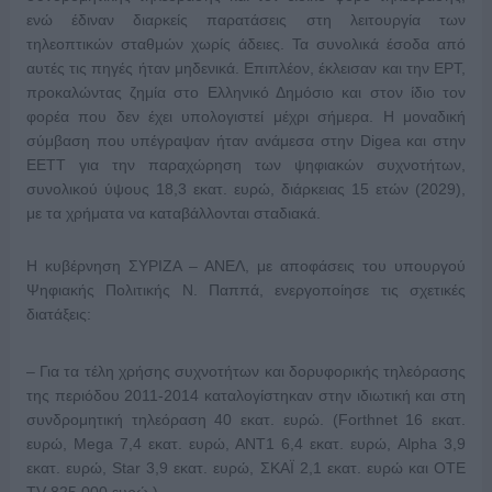
ενώ έδιναν διαρκείς παρατάσεις στη λειτουργία των
τηλεοπτικών σταθμών χωρίς άδειες. Τα συνολικά έσοδα από
αυτές τις πηγές ήταν μηδενικά. Επιπλέον, έκλεισαν και την ΕΡΤ,
προκαλώντας ζημία στο Ελληνικό Δημόσιο και στον ίδιο τον
φορέα που δεν έχει υπολογιστεί μέχρι σήμερα. Η μοναδική
σύμβαση που υπέγραψαν ήταν ανάμεσα στην Digea και στην
ΕΕΤΤ για την παραχώρηση των ψηφιακών συχνοτήτων,
συνολικού ύψους 18,3 εκατ. ευρώ, διάρκειας 15 ετών (2029),
με τα χρήματα να καταβάλλονται σταδιακά.
Η κυβέρνηση ΣΥΡΙΖΑ – ΑΝΕΛ, με αποφάσεις του υπουργού
Ψηφιακής Πολιτικής Ν. Παππά, ενεργοποίησε τις σχετικές
διατάξεις:
– Για τα τέλη χρήσης συχνοτήτων και δορυφορικής τηλεόρασης
της περιόδου 2011-2014 καταλογίστηκαν στην ιδιωτική και στη
συνδρομητική τηλεόραση 40 εκατ. ευρώ. (Forthnet 16 εκατ.
ευρώ, Mega 7,4 εκατ. ευρώ, ΑΝΤ1 6,4 εκατ. ευρώ, Alpha 3,9
εκατ. ευρώ, Star 3,9 εκατ. ευρώ, ΣΚΑΪ 2,1 εκατ. ευρώ και ΟΤΕ