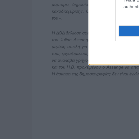
μάρτυρες δημοσίου συμφέροντος όπου κι
authenti
κακοδιαχείρισης. Οι σκέψεις μας αυτή τη δύ
του».
Η ΔΟΔ δήλωσε σχετικά: «Η απόφαση της υπο
του Julian Assange αποτελεί βαρύ πλήγμα
μεγάλη απειλή για τους δημοσιογράφους, τ
τους εργαζόμενους στα μέσα ενημέρωσης σε 
να αναλάβει γρήγορα πρωτοβουλία και να πα
και του Η.Β. προκειμένου ο Assange να απαλ
Η άσκηση της δημοσιογραφίας δεν είναι έγκλ