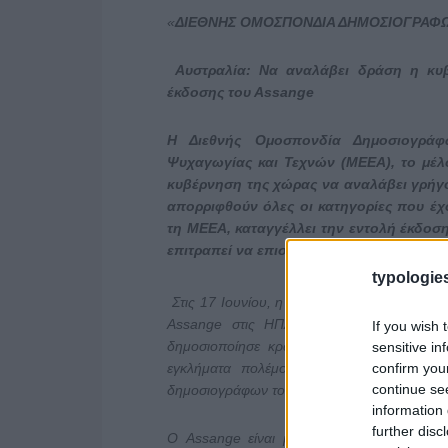
«
ΔΙΕΘΝΗΣ ΟΜΟΣΠΟΝΔΙΑ ΔΗΜΟΣΙΟΓΡΑΦ
Αυστραλία: Να αναλάβει δράση η κυ
έκδοσης του Αssange
Η Διεθνής Ομοσπονδία Δημοσιογρά
Ψυχαγωγίας και Τεχνών (ΜΕΕΑ), το μέλ
κυβέρνηση της χώρας να αναλάβει γρήγ
απορριφθούν όλες οι κατηγορίες που έ
τη ΜΕΕΑ, καταγγέλλει την εντολή έκδοσ
επιτραπεί να επιστρέψει στην οικογένειά 
typologies
Στις 17 Ιουνίου, η Υπουργός Εσωτερικών το
Assange στις ΗΠΑ, όπου αντιμετωπίζει κ
If you wish 
δημοσιοποίησε κρατικά αρχεία των ΗΠΑ, π
sensitive in
confirm you
εγκλήματα πολέμου κατά αμάχων στο Αφ
continue se
δημοσιογράφων του πρακτορείου Reuters.
information 
further disc
Ο Assange είναι μέλος της ΜΕΕΑ από το 