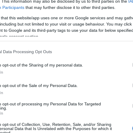
. This information may also be disclosed by us to third parties on the
IA
ου κριθεί ένοχος, αντιμετωπίζει ποινή φυλάκισης διάρκειας
Participants
that may further disclose it to other third parties.
 that this website/app uses one or more Google services and may gath
including but not limited to your visit or usage behaviour. You may click 
ρατείται στις ΗΠΑ υπό αυστηρές συνθήκες σε απομόνωση,
 to Google and its third-party tags to use your data for below specifi
ρνησης, κάτι που θα επιδεινώσει ιδιαίτερα την υγεία του και
ogle consent section.
βείο Walkey, για την εξαιρετική συνεισφορά τους στη
l Data Processing Opt Outs
ημοσιογραφικό βραβείο αριστείας Walkey αναγνωρίστηκε η
 της δημοσιογραφίας υπέρ του δημόσιου συμφέροντος,
o opt-out of the Sharing of my personal data.
(whistleblowers) να καταθέσουν τις μαρτυρίες τους προς
In
o opt-out of the Sale of my Personal Data.
In
to opt-out of processing my Personal Data for Targeted
ing.
In
o opt-out of Collection, Use, Retention, Sale, and/or Sharing
ersonal Data that Is Unrelated with the Purposes for which it
lected.