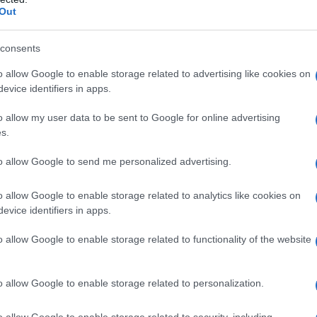
Out
consents
o allow Google to enable storage related to advertising like cookies on
evice identifiers in apps.
ου Walkey θεώρησαν ότι τα WikiLeaks έκαναν χρήση νέων
o allow my user data to be sent to Google for online advertising
εισδύσουν στο εσωτερικό των κυβερνητικών διεργασιών
s.
ών αληθειών, σε ένα παγκόσμιο εκδοτικό πραξικόπημα» .
to allow Google to send me personalized advertising.
μοποίησαν τους whistleblowers ή μάρτυρες δημοσίου
ύ άλλων, παγκόσμιους μηχανισμούς φοροδιαφυγής. Στην
o allow Google to enable storage related to analytics like cookies on
Assange αντιμετωπίζει κατηγορίες, κανένα από τα άλλα
evice identifiers in apps.
ναφέρονται στις νομικές ενέργειες των ΗΠΑ. Το 2017, ο
ma έδωσε χάρη στην Chelsea Manning, αναλύτρια
o allow Google to enable storage related to functionality of the website
ποία διέρρευσε απόρρητες πληροφορίες στα WikiLeaks.
ς ΜΕΑΑ δήλωσε: «Καλούμε την αυστραλιανή κυβέρνηση να
o allow Google to enable storage related to personalization.
αι να ασκήσει πίεση lobbying για να απελευθερωθεί. Οι
ποιητικό σήμα σε δημοσιογράφους και whistleblowers ή
o allow Google to enable storage related to security, including