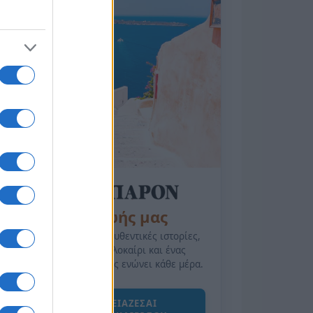
της Ζωής μας
Οι άνθρωποι, οι αυθεντικές ιστορίες,
το ελληνικό καλοκαίρι και ένας
πολιτισμός που μας ενώνει κάθε μέρα.
ΟΣΑ ΧΡΕΙΑΖΕΣΑΙ