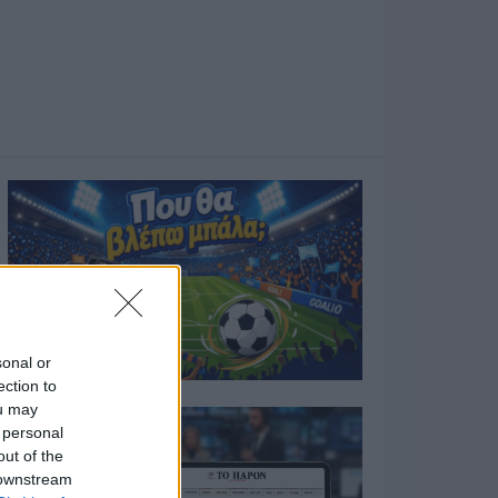
sonal or
ection to
ou may
 personal
out of the
 downstream