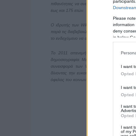
participants
πιθανότητες να ανατραπεί. Στην περίπτωση π
Downstream 
έως και 175 ετών.
Please note
information 
Ο ιδρυτής των WikiLeaks πιθανότατα θα κ
deny consent
παρά τις διαβεβαιώσεις της αμερικανικής κυβέ
in below Go
το ενδεχόμενο να αυτοκτονήσει.
Το 2011 απενεμήθη στα WikiLeaks το βρα
Persona
δημοσιογραφία. Με το ετήσιο αυστραλιανό δ
συνεισφορά των Wikileaks στην υπηρεσία
I want t
δίνοντας την ευκαιρία σε πληροφοριοδότες 
Opted 
όφελος του κοινωνικού συνόλου.
I want t
Opted 
I want 
Advertis
Opted 
I want t
of my P
was col