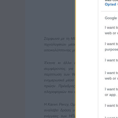
Opted 
Google 
I want t
web or d
Σύμφωνα με τη ΜΕΑΑ οι κριτές του βραβεί
I want t
τεχνολογικών μέσων, προκειμένου «να δι
purpose
αποκαλύπτοντας μια χιονοστιβάδα ενοχλητικ
I want 
Έκτοτε κι άλλα ενημερωτικά μέσα χρησι
συμφέροντος, για να αποκαλύψουν, μεταξ
I want t
περίπτωση των WikiLeaks, μόνο ο Julian 
web or d
ενημερωτικά μέσα που συνεργάστηκαν δεν α
πρώην Πρόεδρος των ΗΠΑ Barack Oba
I want t
πληροφοριών του αμερικανικού στρατού, η ο
or app.
Η Κaren Percy, Ομοσπονδιακή Πρόεδρος τη
I want t
αναλάβει δράση υπέρ του Julian Assange κ
ενέργειες των ΗΠΑ συνιστούν ένα προειδο
I want t