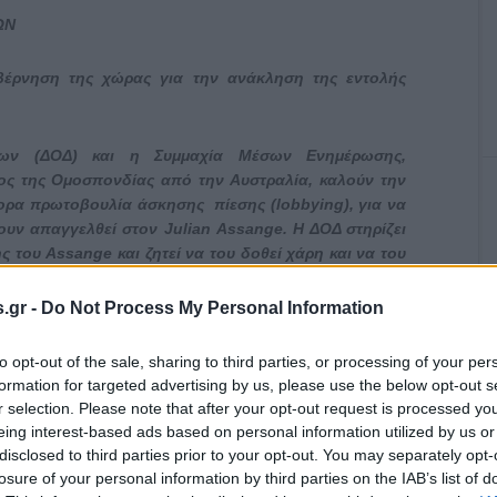
ΩΝ
βέρνηση της χώρας για την ανάκληση της εντολής
φων (ΔΟΔ) και η Συμμαχία Μέσων Ενημέρωσης,
ος της Ομοσπονδίας από την Αυστραλία, καλούν την
ορα πρωτοβουλία άσκησης πίεσης (
lobbying
), για να
χουν απαγγελθεί στον
Julian
Assange
. Η ΔΟΔ στηρίζει
ης του
Assange
και ζητεί να του δοθεί χάρη και να του
του.
.gr -
Do Not Process My Personal Information
υ Ηνωμένου Βασιλείου Priti Patel ενέκρινε την έκδοση του
ατηγορίες βάσει του Νόμου περί Κατασκοπείας, επειδή
to opt-out of the sale, sharing to third parties, or processing of your per
ου αποκαλύπτουν ότι ο αμερικανικός στρατός διέπραξε
formation for targeted advertising by us, please use the below opt-out s
r selection. Please note that after your opt-out request is processed y
γανιστάν και στο Ιράκ, καθώς και τη δολοφονία δύο
eing interest-based ads based on personal information utilized by us or
disclosed to third parties prior to your opt-out. You may separately opt-
losure of your personal information by third parties on the IAB’s list of
2007 και η έκδοσή του στις ΗΠΑ έχει πλέον ελάχιστες