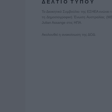
Δ Ε Λ Τ Ι Ο Τ Υ Π Ο Υ
Το Διοικητικό Συμβούλιο της ΕΣΗΕΑ ενώνει
τη Δημοσιογραφική Ένωση Αυστραλίας (ΜΕ
Julian Assange στις ΗΠΑ.
Ακολουθεί η ανακοίνωση της ΔΟΔ: