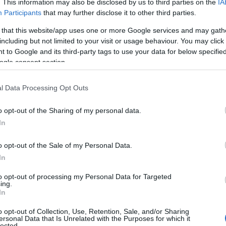
. This information may also be disclosed by us to third parties on the
IA
Participants
that may further disclose it to other third parties.
Πώς να ξεφλουδίζεις εύκολα το σκόρδο
– Το kitchen trick που κάθε foodie
 that this website/app uses one or more Google services and may gath
πρέπει να ξέρει
including but not limited to your visit or usage behaviour. You may click 
 to Google and its third-party tags to use your data for below specifi
ogle consent section.
l Data Processing Opt Outs
α,
Τηλεοπτικά «Μαγειρέματα», Ψηφιακοί
έο
Πόλεμοι και ένα… Τσουνάμι Αλλαγών: Η
o opt-out of the Sharing of my personal data.
Εβδομάδα που Ανακάτεψε την
In
Τράπουλα των Ελληνικών Media
o opt-out of the Sale of my Personal Data.
In
ς
ΤΣΟΥΝΑΜΙ ψηφιακής οργής…
to opt-out of processing my Personal Data for Targeted
ing.
cast
συμπαρασύρει την κυβέρνηση
In
o opt-out of Collection, Use, Retention, Sale, and/or Sharing
ersonal Data that Is Unrelated with the Purposes for which it
lected.