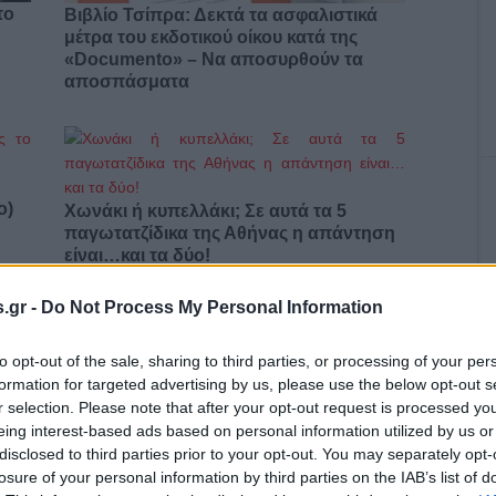
το
Βιβλίο Τσίπρα: Δεκτά τα ασφαλιστικά
μέτρα του εκδοτικού οίκου κατά της
«Documento» – Να αποσυρθούν τα
αποσπάσματα
ο)
Χωνάκι ή κυπελλάκι; Σε αυτά τα 5
παγωτατζίδικα της Αθήνας η απάντηση
είναι…και τα δύο!
.gr -
Do Not Process My Personal Information
Αυτά είναι τα 4 prints στα μαγιό που θα
to opt-out of the sale, sharing to third parties, or processing of your per
βλέπεις σε κάθε παραλία φέτος!
formation for targeted advertising by us, please use the below opt-out s
ι
r selection. Please note that after your opt-out request is processed y
eing interest-based ads based on personal information utilized by us or
disclosed to third parties prior to your opt-out. You may separately opt-
losure of your personal information by third parties on the IAB’s list of