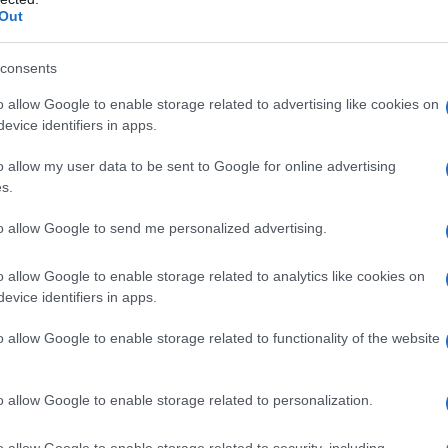
Out
Ο καιρός των επομένων ημερών:
Κανονικός Αύγουστος με δυνατούς
consents
βοριάδες και σταδιακή άνοδο της
θερμοκρασίας
o allow Google to enable storage related to advertising like cookies on
evice identifiers in apps.
o allow my user data to be sent to Google for online advertising
s.
to allow Google to send me personalized advertising.
ΩΣΤΑΣ ΒΑΞΕΒΑΝΗΣ
o allow Google to enable storage related to analytics like cookies on
evice identifiers in apps.
o allow Google to enable storage related to functionality of the website
o allow Google to enable storage related to personalization.
o allow Google to enable storage related to security, including