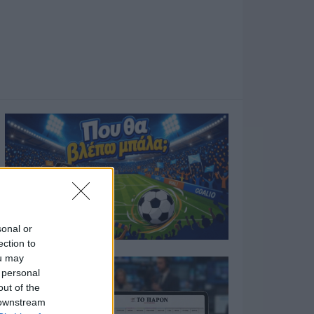
sonal or
ection to
ou may
 personal
out of the
 downstream