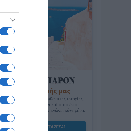
της Ζωής μας
Οι άνθρωποι, οι αυθεντικές ιστορίες,
το ελληνικό καλοκαίρι και ένας
πολιτισμός που μας ενώνει κάθε μέρα.
ΟΣΑ ΧΡΕΙΑΖΕΣΑΙ