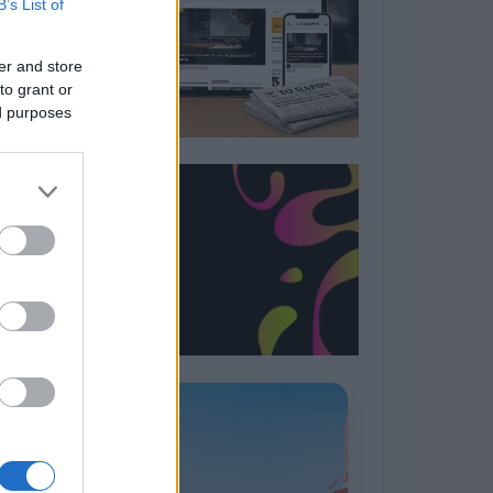
B’s List of
er and store
to grant or
ed purposes
Η ΣΤΗΛΗ ΜΑΣ