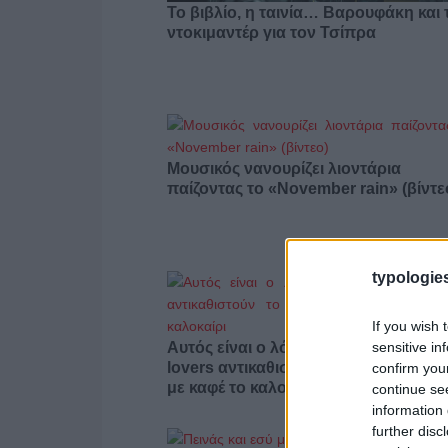
Το βιβλίο, η ταινία… Βαρουφάκη και 
ντοκιμαντέρ για τον Τσίπρα
Μουσικός νανουρίζει λιοντάρια
παίζοντας το «November rain» (βίντε
typologies
If you wish 
sensitive in
Αυτός είναι ο λόγος που οι beauty
lovers αντικαθιστούν το μαύρο μολύβ
confirm you
με καφέ το καλοκαίρι
continue se
information 
further disc