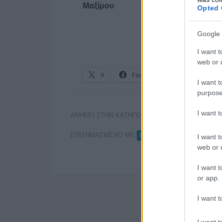
Μαξίμου
Opted 
Google 
I want t
web or d
X
Facebook
LinkedIn
I want t
purpose
I want 
ΑΝΗΚΕΙ ΣΤΗΝ ΚΑΤΗΓΟΡΙΑ:
ΕΦΗΜΕΡΙΔΕΣ
ΕΠΙΣΗΜΑΣΜΕΝΟ ΜΕ:
,
ΒΑΓΓΕΛΗΣ ΤΡΙΑΝΤΗΣ
Κ
I want t
web or d
I want t
or app.
I want t
I want t