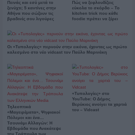
Πεινάς και εσύ μετά το
Πώς να ξεφλουδίζεις
ξενύχτι; 5 καντίνες στην
εύκολα το σκόρδο – Το
Αθήνα που σώζουν τις
kitchen trick που κάθε
βραδινές σου λιγούρες
foodie πρέπει να ξέρει
Οι «Τυπολογίες» περνούν στην εικόνα, έχοντας ως πρώτο
καλεσμένο στο νέο vidcast τον Παύλο Μαρινάκη
«Τυπολογίες» στο
YouTube: Ο Δήμος
Βερύκιος ανοίγει τα χαρτιά
Τηλεοπτικά
του – Vidcast
«Μαγειρέματα», Ψηφιακοί
Πόλεμοι και ένα…
Τσουνάμι Αλλαγών: Η
Εβδομάδα που Ανακάτεψε
την Τράπουλα των