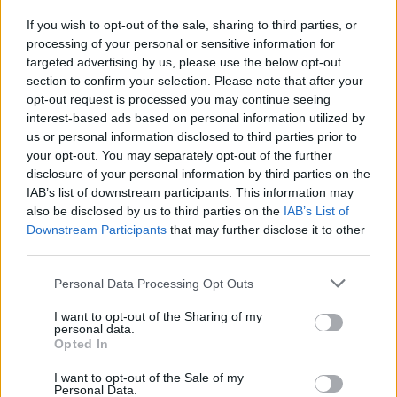
If you wish to opt-out of the sale, sharing to third parties, or
processing of your personal or sensitive information for
targeted advertising by us, please use the below opt-out
section to confirm your selection. Please note that after your
ΑΙΧΜΕΣ
opt-out request is processed you may continue seeing
interest-based ads based on personal information utilized by
us or personal information disclosed to third parties prior to
your opt-out. You may separately opt-out of the further
disclosure of your personal information by third parties on the
ΑΙΧΜΕΣ: Και άλλες αποχωρήσεις και
IAB’s list of downstream participants. This information may
άλλες συμφωνίες
also be disclosed by us to third parties on the
IAB’s List of
Downstream Participants
that may further disclose it to other
Το Καλοκαίρι αυτό στα ΜΜΕ θυμίζει αίθουσα αφίξεων και
third parties.
αναχωρήσεων αεροδρομίου. Άλλοι γνωρίζουν τον
προορισμό τους και άλλοι αλλάζουν πορεία, ενώ έχουν
Please note that this website/app uses one or more Google
Personal Data Processing Opt Outs
ξεκινήσει για άλλου καταλήγουν σε άλλο σημείο. Η
services and may gather and store information including but
κινητικότητα είναι συνάρτηση πολλών παραγόντων,
not limited to your visit or usage behaviour. You may click to
I want to opt-out of the Sharing of my
personal data.
ορισμένοι εκ των οποίων δεν είναι ορατοί προς το
grant or deny consent to Google and its third-party tags to
Opted In
παρόν. Λέγεται πως ο Ιβάν Σαββίδης τα βρήκε με την
use your data for below specified purposes in below Google
κυβέρνηση, […]
consent section.
I want to opt-out of the Sale of my
Personal Data.