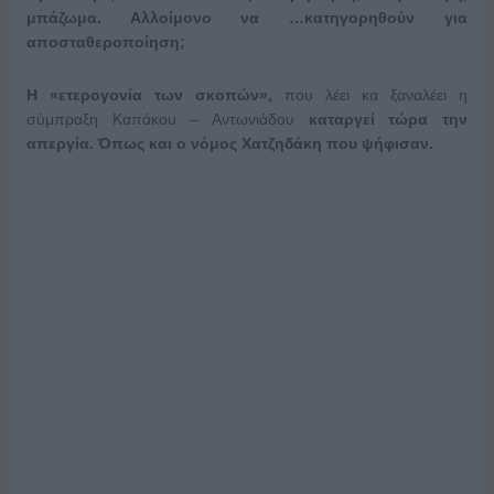
μπάζωμα. Αλλοίμονο να …κατηγορηθούν για
αποσταθεροποίηση;
Η «ετερογονία των σκοπών»,
που λέει κα ξαναλέει η
σύμπραξη Καπάκου – Αντωνιάδου
καταργεί τώρα την
απεργία. Όπως και ο νόμος Χατζηδάκη που ψήφισαν
.