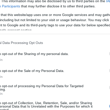
. This information may also be disclosed by us to third parties on the
IA
Participants
that may further disclose it to other third parties.
 that this website/app uses one or more Google services and may gath
including but not limited to your visit or usage behaviour. You may click 
 to Google and its third-party tags to use your data for below specifi
Ετήσιες ακροαματικότητες: Πρώτος ο
ogle consent section.
όμιλος ΣΚΑΪ
l Data Processing Opt Outs
o opt-out of the Sharing of my personal data.
Αυτό το εύκολο hairstyle παραλίας είναι
In
σου
ό,τι πιο chic για τα beach looks σου
o opt-out of the Sale of my Personal Data.
In
: Η
Fitness routine για το καλοκαίρι: 4 hacks
to opt-out of processing my Personal Data for Targeted
που αξίζει να δοκιμάσεις
ing.
In
o opt-out of Collection, Use, Retention, Sale, and/or Sharing
ersonal Data that Is Unrelated with the Purposes for which it
lected.