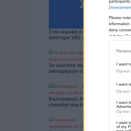
participants
Downstream 
Please note
information 
deny consent
Στην κορυφή ο όμιλος ΣΚΑΪ και το
in below Go
διάστημα 19/1 – 15/3/2026
Persona
I want t
Το viral trick της Gen Z που δίνει
Opted 
ακαταμάχητο σχήμα στα oversized 
I want t
Opted 
Καλοκαιρινές διακοπές με κατοικίδιο
I want 
checklist που θα σου λύσει τα χέρια
Advertis
Opted 
I want t
of my P
was col