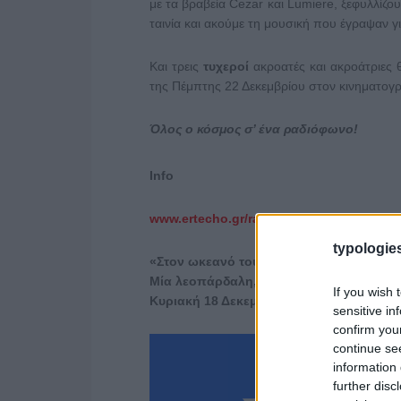
με τα βραβεία Cezar και Lumiere, ξεφυλλίζου
ταινία και ακούμε τη μουσική που έγραψαν γι
Και τρεις
τυχεροί
ακροατές και ακροάτριες 
της Πέμπτης 22 Δεκεμβρίου στον κινηματογ
Όλος ο κόσμος σ’ ένα ραδιόφωνο!
Info
www.ertecho.gr/radio/kosmos/
typologies
«Στον ωκεανό του ήχου» – Με τη Θάλει
Μία λεοπάρδαλη, μία ταινία και
o
Nick
C
If you wish 
Κυριακή 18 Δεκεμβρίου 2022, ώρα 20:00-
sensitive in
confirm you
continue se
information 
further disc