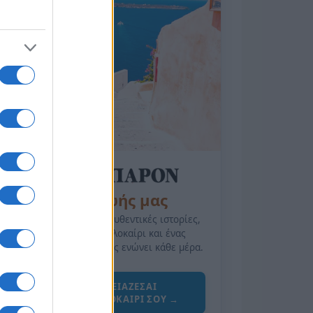
της Ζωής μας
Οι άνθρωποι, οι αυθεντικές ιστορίες,
το ελληνικό καλοκαίρι και ένας
πολιτισμός που μας ενώνει κάθε μέρα.
ΟΣΑ ΧΡΕΙΑΖΕΣΑΙ
ΓΙΑ ΤΟ ΚΑΛΟΚΑΙΡΙ ΣΟΥ →