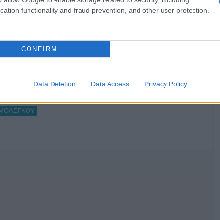
Κανονικός Αύγουστος με δυνατούς
cation functionality and fraud prevention, and other user protection.
βοριάδες και σταδιακή άνοδο της
θερμοκρασίας
CONFIRM
Data Deletion
Data Access
Privacy Policy
ΑΜΟΛΕΓΚΟΥ