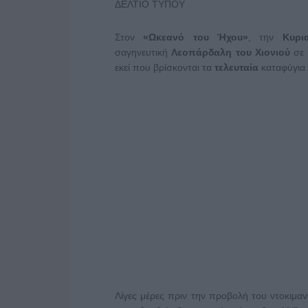
ΔΕΛΤΙΟ ΤΥΠΟΥ
Στον
«Ωκεανό του Ήχου»
, την
Κυρι
σαγηνευτική
Λεοπάρδαλη του Χιονιού
σε 
εκεί που βρίσκονται τα
τελευταία
καταφύγια 
Λίγες μέρες πριν την προβολή του ντοκιμα