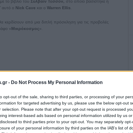
με το βιβλίο του
Συλβαίν Τεσσόν,
στο οποίο βασίστηκε η
’ αυτό ο
Nick
Cave
και ο
Warren
Ellis
.
θα κερδίσουν από μια διπλή πρόσκληση για τις προβολές
ράφο «
Μικρόκοσμος
».
.gr -
Do Not Process My Personal Information
α Καραμολέγκου
ave
to opt-out of the sale, sharing to third parties, or processing of your per
22:00
formation for targeted advertising by us, please use the below opt-out s
r selection. Please note that after your opt-out request is processed y
eing interest-based ads based on personal information utilized by us or
disclosed to third parties prior to your opt-out. You may separately opt-
losure of your personal information by third parties on the IAB’s list of