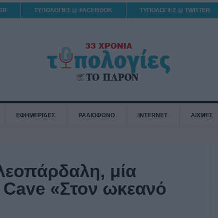
GR
ΤΥΠΟΛΟΓΙΕΣ @ FACEBOOK
ΤΥΠΟΛΟΓΙΕΣ @ TWITTER
ΕΦΗΜΕΡΙΔΕΣ
ΡΑΔΙΟΦΩΝΟ
INTERNET
ΑΙΧΜΕΣ
εοπάρδαλη, μία
ck Cave «Στον ωκεανό