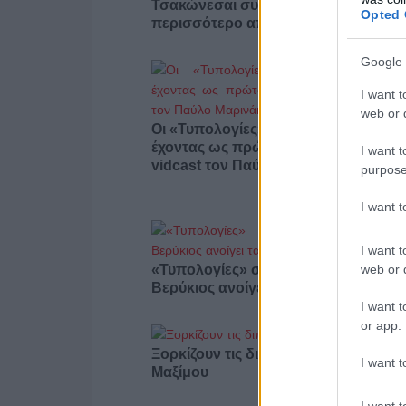
Τσακώνεσαι συνέχεια; Ίσως φταις
Opted 
περισσότερο απ’ όσο νομίζεις
Google 
I want t
web or d
Οι «Τυπολογίες» περνούν στην εικόν
έχοντας ως πρώτο καλεσμένο στο ν
I want t
vidcast τον Παύλο Μαρινάκη
purpose
I want 
I want t
web or d
«Τυπολογίες» στο YouTube: Ο Δήμο
Βερύκιος ανοίγει τα χαρτιά του – Vid
I want t
or app.
Ξορκίζουν τις διπλές εκλογές στο
I want t
Μαξίμου
I want t