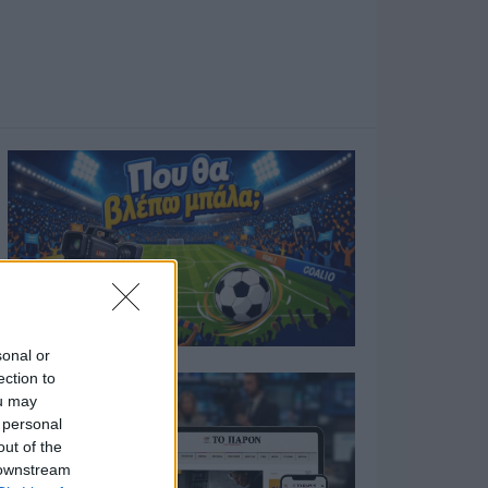
sonal or
ection to
ou may
 personal
out of the
 downstream