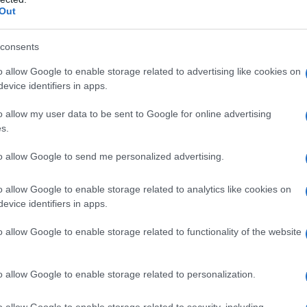
Πώς να φτιάξεις το αγαπημένο φαγητό
Out
της Cardi B στο σπίτι σε λίγα λεπτά
consents
o allow Google to enable storage related to advertising like cookies on
evice identifiers in apps.
α,
Τηλεοπτικά «Μαγειρέματα», Ψηφιακοί
έο
Πόλεμοι και ένα… Τσουνάμι Αλλαγών: Η
o allow my user data to be sent to Google for online advertising
Εβδομάδα που Ανακάτεψε την
s.
Τράπουλα των Ελληνικών Media
to allow Google to send me personalized advertising.
o allow Google to enable storage related to analytics like cookies on
evice identifiers in apps.
ς
ΤΣΟΥΝΑΜΙ ψηφιακής οργής…
cast
συμπαρασύρει την κυβέρνηση
o allow Google to enable storage related to functionality of the website
o allow Google to enable storage related to personalization.
Ο καιρός των επομένων ημερών:
o allow Google to enable storage related to security, including