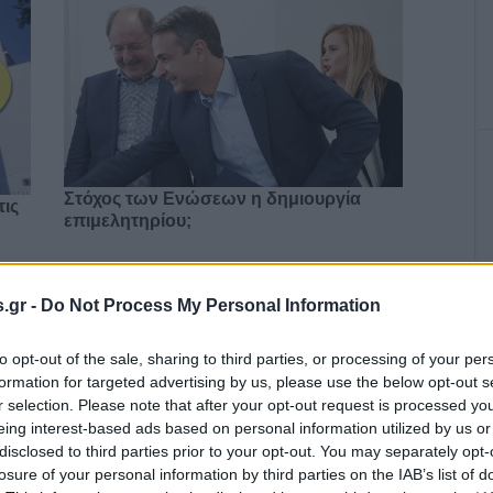
Στόχος των Ενώσεων η δημιουργία
τις
επιμελητηρίου;
.gr -
Do Not Process My Personal Information
Αυτό το εύκολο hairstyle παραλίας είναι
σου
ό,τι πιο chic για τα beach looks σου
to opt-out of the sale, sharing to third parties, or processing of your per
formation for targeted advertising by us, please use the below opt-out s
r selection. Please note that after your opt-out request is processed y
eing interest-based ads based on personal information utilized by us or
disclosed to third parties prior to your opt-out. You may separately opt-
: Η
Fitness routine για το καλοκαίρι: 4 hacks
losure of your personal information by third parties on the IAB’s list of
που αξίζει να δοκιμάσεις