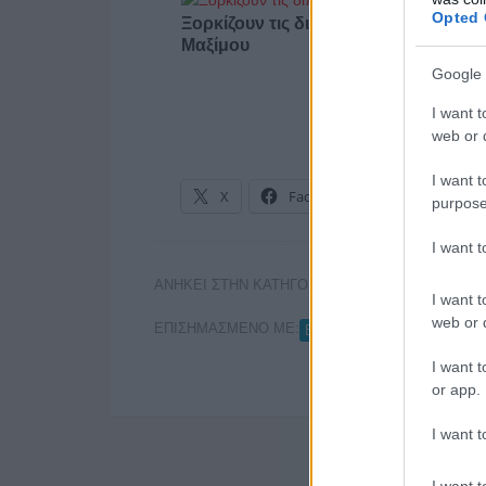
Opted 
Ξορκίζουν τις διπλές εκλογές στο
Μαξίμου
Google 
I want t
web or d
I want t
X
Facebook
LinkedIn
purpose
I want 
ΑΝΗΚΕΙ ΣΤΗΝ ΚΑΤΗΓΟΡΙΑ:
,
INTERNET
ΕΦΗΜΕ
I want t
web or d
ΕΠΙΣΗΜΑΣΜΕΝΟ ΜΕ:
ΕΔΟΕΑΠ
I want t
or app.
I want t
I want t