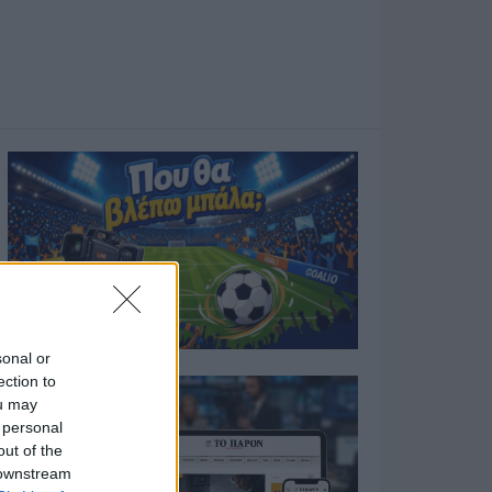
sonal or
ection to
ou may
 personal
out of the
 downstream