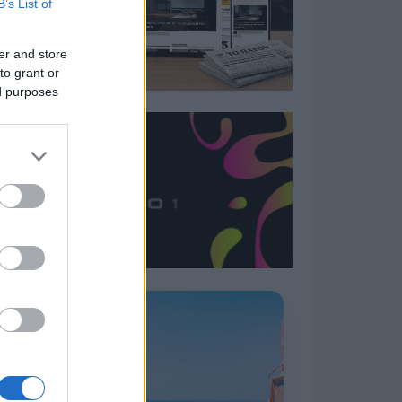
B’s List of
er and store
to grant or
ed purposes
Η ΣΤΗΛΗ ΜΑΣ