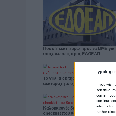
Ποσό 8 εκατ. ευρώ προς τα ΜΜΕ για 
υποχρεώσεις προς ΕΔΟΕΑΠ
typologies
Το viral trick της Gen Z που δίνει
ακαταμάχητο σχήμα στα oversized 
If you wish 
sensitive in
confirm you
continue se
information 
Καλοκαιρινές διακοπές με κατοικίδιο
further disc
checklist που θα σου λύσει τα χέρια