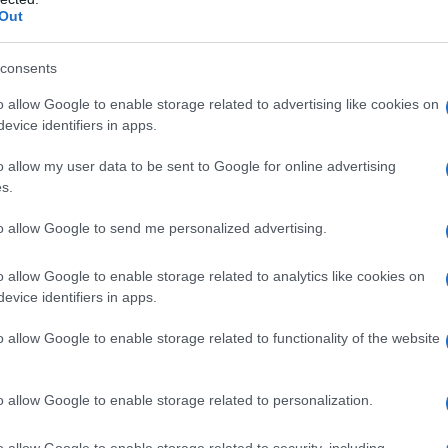
Out
Ο καιρός των επομένων ημερών:
consents
Κανονικός Αύγουστος με δυνατούς
o allow Google to enable storage related to advertising like cookies on
βοριάδες και σταδιακή άνοδο της
evice identifiers in apps.
θερμοκρασίας
o allow my user data to be sent to Google for online advertising
s.
to allow Google to send me personalized advertising.
,
,
ΡΙΔΕΣ
ΡΑΔΙΟΦΩΝΟ
ΤΗΛΕΟΡΑΣΗ
o allow Google to enable storage related to analytics like cookies on
evice identifiers in apps.
o allow Google to enable storage related to functionality of the website
o allow Google to enable storage related to personalization.
o allow Google to enable storage related to security, including