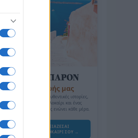
της Ζωής μας
Οι άνθρωποι, οι αυθεντικές ιστορίες,
το ελληνικό καλοκαίρι και ένας
πολιτισμός που μας ενώνει κάθε μέρα.
ΟΣΑ ΧΡΕΙΑΖΕΣΑΙ
ΓΙΑ ΤΟ ΚΑΛΟΚΑΙΡΙ ΣΟΥ →