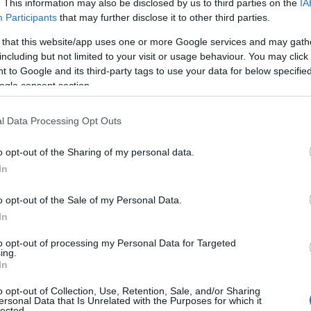
. This information may also be disclosed by us to third parties on the
IA
Participants
that may further disclose it to other third parties.
 that this website/app uses one or more Google services and may gath
including but not limited to your visit or usage behaviour. You may click 
Πώς να φτιάξεις το αγαπημένο φαγητό
 to Google and its third-party tags to use your data for below specifi
της Cardi B στο σπίτι σε λίγα λεπτά
ogle consent section.
l Data Processing Opt Outs
o opt-out of the Sharing of my personal data.
α,
Τηλεοπτικά «Μαγειρέματα», Ψηφιακοί
έο
Πόλεμοι και ένα… Τσουνάμι Αλλαγών: Η
In
Εβδομάδα που Ανακάτεψε την
Τράπουλα των Ελληνικών Media
o opt-out of the Sale of my Personal Data.
In
to opt-out of processing my Personal Data for Targeted
ing.
ς
ΤΣΟΥΝΑΜΙ ψηφιακής οργής…
In
cast
συμπαρασύρει την κυβέρνηση
o opt-out of Collection, Use, Retention, Sale, and/or Sharing
ersonal Data that Is Unrelated with the Purposes for which it
lected.