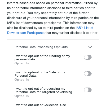
interest-based ads based on personal information utilized by
us or personal information disclosed to third parties prior to
your opt-out. You may separately opt-out of the further
disclosure of your personal information by third parties on the
IAB’s list of downstream participants. This information may
also be disclosed by us to third parties on the
IAB’s List of
Downstream Participants
that may further disclose it to other
third parties.
Please note that this website/app uses one or more Google
Personal Data Processing Opt Outs
services and may gather and store information including but
not limited to your visit or usage behaviour. You may click to
I want to opt-out of the Sharing of my
personal data.
grant or deny consent to Google and its third-party tags to
Opted In
use your data for below specified purposes in below Google
consent section.
I want to opt-out of the Sale of my
Personal Data.
Opted In
της Ζωής μας
I want to opt-out of processing my
Personal Data for Targeted Advertising.
Opted In
Οι άνθρωποι, οι αυθεντικές ιστορίες,
το ελληνικό καλοκαίρι και ένας
I want to opt-out of Collection, Use,
πολιτισμός που μας ενώνει κάθε μέρα.