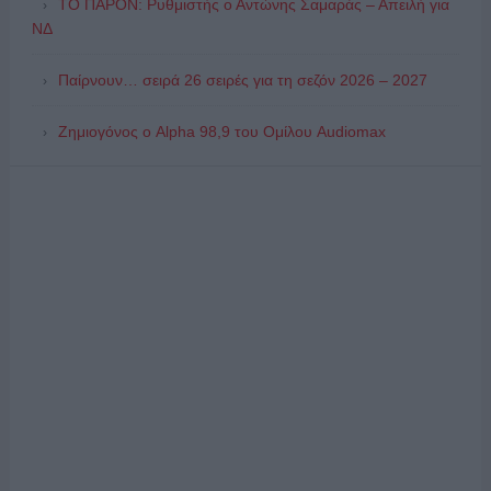
ΤΟ ΠΑΡΟΝ: Ρυθμιστής ο Αντώνης Σαμαράς – Απειλή για
ΝΔ
Παίρνουν… σειρά 26 σειρές για τη σεζόν 2026 – 2027
Ζημιογόνος ο Alpha 98,9 του Ομίλου Audiomax