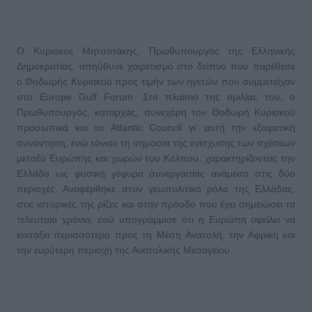
Ο Κυριάκος Μητσοτάκης, Πρωθυπουργός της Ελληνικής
Δημοκρατίας, απηύθυνε χαιρετισμό στο δείπνο που παρέθεσε
ο Θοδωρής Κυριακού προς τιμήν των ηγετών που συμμετείχαν
στο Europe Gulf Forum. Στο πλαίσιο της ομιλίας του, ο
Πρωθυπουργός, καταρχάς, συνεχάρη τον Θοδωρή Κυριακού
προσωπικά και το Atlantic Council γι’ αυτή την εξαιρετική
συνάντηση, ενώ τόνισε τη σημασία της ενίσχυσης των σχέσεων
μεταξύ Ευρώπης και χωρών του Κόλπου, χαρακτηρίζοντας την
Ελλάδα ως φυσική γέφυρα συνεργασίας ανάμεσα στις δύο
περιοχές. Αναφέρθηκε στον γεωπολιτικό ρόλο της Ελλάδας,
στις ιστορικές της ρίζες και στην πρόοδο που έχει σημειώσει τα
τελευταία χρόνια, ενώ υπογράμμισε ότι η Ευρώπη οφείλει να
κοιτάξει περισσότερο προς τη Μέση Ανατολή, την Αφρική και
την ευρύτερη περιοχή της Ανατολικής Μεσογείου.