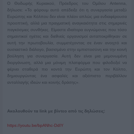
Ο Θοδωρής Κυριακού, Πρόεδρος του Ομίλου Antenna,
δήλωσε: «Το φόρουμ αυτό απέδειξε ότι η συνεργασία μεταξύ
Ευρώπης και Κόλπου δεν είναι πλέον απλώς μια ενδιαφέρουσα
προοπτική, αλλά μια πραγματική αναγκαιότητα στις σημερινές
παγκόσμιες συνθήκες. Είμαστε ιδιαίτερα ευγνώμονες που τόσο
σημαντικοί ηγέτες και διεθνείς οργανισμοί ανταποκρίθηκαν σε
αυτή την πρωτοβουλία, συμμετέχοντας σε έναν ανοιχτό και
ουσιαστικό διάλογο, βασισμένο στην εμπιστοσύνη και την κοινή
βούληση για συνεργασία. Αυτή δεν είναι μια μεμονωμένη
διοργάνωση, αλλά μια μόνιμη πλατφόρμα που φιλοδοξεί να
φέρνει σταθερά πιο κοντά την Ευρώπη και τον Κόλπο,
δημιουργώντας ένα ασφαλές και αξιόπιστο περιβάλλον
ανταλλαγής ιδεών και κοινής δράσης».
Ακολουθούν τα link με βίντεο από τις δηλώσεις:
https://youtu.be/bpANhc-DdIY