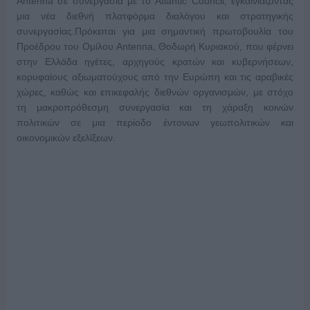
Antenna σε συνεργασία με το Atlantic Council, εγκαινιάζοντας
μια νέα διεθνή πλατφόρμα διαλόγου και στρατηγικής
συνεργασίας.Πρόκειται για μια σημαντική πρωτοβουλία του
Προέδρου του Ομίλου Antenna, Θοδωρή Κυριακού, που φέρνει
στην Ελλάδα ηγέτες, αρχηγούς κρατών και κυβερνήσεων,
κορυφαίους αξιωματούχους από την Ευρώπη και τις αραβικές
χώρες, καθώς και επικεφαλής διεθνών οργανισμών, με στόχο
τη μακροπρόθεσμη συνεργασία και τη χάραξη κοινών
πολιτικών σε μια περίοδο έντονων γεωπολιτικών και
οικονομικών εξελίξεων.