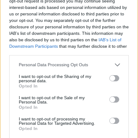
opt-out request is processed you may continue seeing
interest-based ads based on personal information utilized by
Το Καλοκαίρι αυτό στα ΜΜΕ θυμίζει αίθουσα αφίξεων και
us or personal information disclosed to third parties prior to
αναχωρήσεων αεροδρομίου. Άλλοι γνωρίζουν τον
your opt-out. You may separately opt-out of the further
προορισμό τους και άλλοι αλλάζουν πορεία, ενώ έχουν
disclosure of your personal information by third parties on the
ξεκινήσει για άλλου καταλήγουν σε άλλο σημείο. Η
IAB’s list of downstream participants. This information may
κινητικότητα είναι συνάρτηση πολλών παραγόντων,
also be disclosed by us to third parties on the
IAB’s List of
ορισμένοι εκ των οποίων δεν είναι ορατοί προς το
Downstream Participants
that may further disclose it to other
παρόν. Λέγεται πως ο Ιβάν Σαββίδης τα βρήκε με την
third parties.
κυβέρνηση, […]
Please note that this website/app uses one or more Google
Personal Data Processing Opt Outs
services and may gather and store information including but
not limited to your visit or usage behaviour. You may click to
I want to opt-out of the Sharing of my
personal data.
grant or deny consent to Google and its third-party tags to
Opted In
use your data for below specified purposes in below Google
consent section.
I want to opt-out of the Sale of my
Personal Data.
Opted In
I want to opt-out of processing my
Personal Data for Targeted Advertising.
Opted In