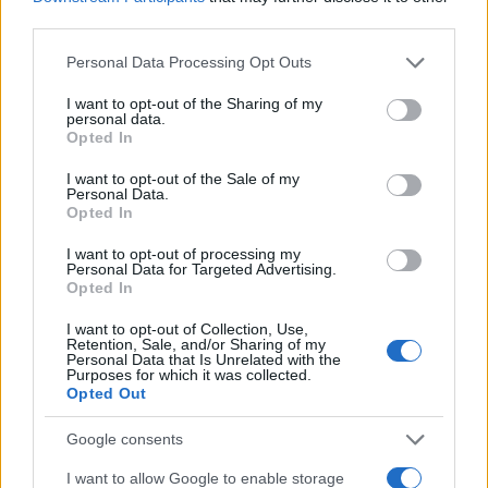
third parties.
Please note that this website/app uses one or more Google
Personal Data Processing Opt Outs
services and may gather and store information including but
not limited to your visit or usage behaviour. You may click to
I want to opt-out of the Sharing of my
personal data.
grant or deny consent to Google and its third-party tags to
Opted In
use your data for below specified purposes in below Google
consent section.
I want to opt-out of the Sale of my
Personal Data.
Opted In
I want to opt-out of processing my
Personal Data for Targeted Advertising.
Opted In
I want to opt-out of Collection, Use,
Retention, Sale, and/or Sharing of my
Personal Data that Is Unrelated with the
Purposes for which it was collected.
Opted Out
Η ΣΤΗΛΗ ΜΑΣ
Google consents
I want to allow Google to enable storage