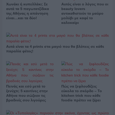
Χωνάκι ή κυπελλάκι; Σε
Αυτός είναι ο λόγος που οι
αυτά τα 5 παγωτατζίδικα
beauty lovers
της Αθήνας η απάντηση
αντικαθιστούν το μαύρο
είναι…και τα δύο!
μολύβι με καφέ το
καλοκαίρι
Αυτά είναι τα 4 prints στα μαγιό που θα βλέπεις σε κάθε
παραλία φέτος!
Πεινάς και εσύ μετά το
Πώς να ξεφλουδίζεις
ξενύχτι; 5 καντίνες στην
εύκολα το σκόρδο – Το
Αθήνα που σώζουν τις
kitchen trick που κάθε
βραδινές σου λιγούρες
foodie πρέπει να ξέρει