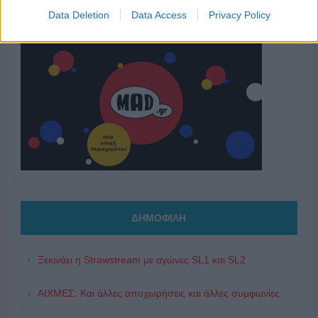
Data Deletion
Data Access
Privacy Policy
ΔΗΜΟΦΙΛΗ
Ξεκινάει η Strawstream με αγώνες SL1 και SL2
ΑΙΧΜΕΣ: Και άλλες αποχωρήσεις και άλλες συμφωνίες