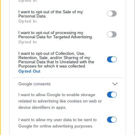
Opted In
use your data for below specified purposes in below Google
consent section.
Η ΣΤΗΛΗ ΜΑΣ
I want to opt-out of the Sale of my
Personal Data.
Opted In
I want to opt-out of processing my
Personal Data for Targeted Advertising.
Opted In
I want to opt-out of Collection, Use,
Retention, Sale, and/or Sharing of my
Personal Data that Is Unrelated with the
Purposes for which it was collected.
Opted Out
Google consents
I want to allow Google to enable storage
related to advertising like cookies on web or
device identifiers in apps.
I want to allow my user data to be sent to
της Ζωής μας
Google for online advertising purposes.
Οι άνθρωποι, οι αυθεντικές ιστορίες,