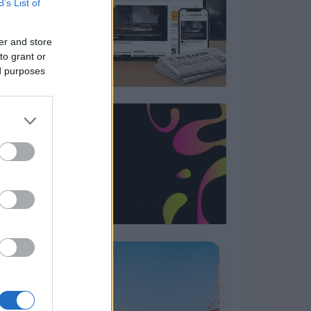
B’s List of
er and store
to grant or
ed purposes
Η ΣΤΗΛΗ ΜΑΣ