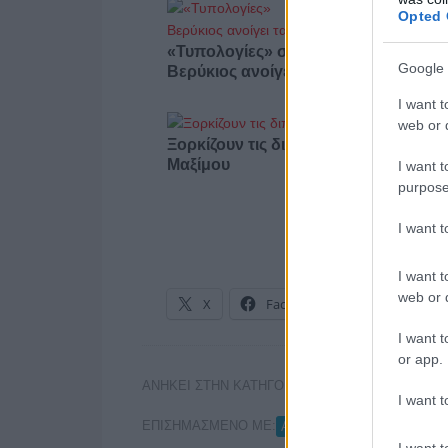
Opted 
«Τυπολογίες» στο YouTube: Ο Δήμο
Google 
Βερύκιος ανοίγει τα χαρτιά του – Vid
I want t
web or d
Ξορκίζουν τις διπλές εκλογές στο
Μαξίμου
I want t
purpose
I want 
I want t
web or d
X
Facebook
LinkedIn
I want t
or app.
ΑΝΗΚΕΙ ΣΤΗΝ ΚΑΤΗΓΟΡΙΑ:
,
INTERNET
ΤΗΛΕΟ
I want t
ΕΠΙΣΗΜΑΣΜΕΝΟ ΜΕ:
,
ANT1
ΕΡΓΑΖΟΜΕΝΟΙ
I want t