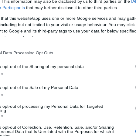
. This information may also be disclosed by us to third parties on the
IA
Participants
that may further disclose it to other third parties.
Αυτά είναι τα 4 prints στα μαγιό που θα
βλέπεις σε κάθε παραλία φέτος!
 that this website/app uses one or more Google services and may gath
ι
including but not limited to your visit or usage behaviour. You may click 
 to Google and its third-party tags to use your data for below specifi
ogle consent section.
l Data Processing Opt Outs
Πώς να ξεφλουδίζεις εύκολα το σκόρδο
– Το kitchen trick που κάθε foodie
o opt-out of the Sharing of my personal data.
πρέπει να ξέρει
In
o opt-out of the Sale of my Personal Data.
In
α,
Τηλεοπτικά «Μαγειρέματα», Ψηφιακοί
to opt-out of processing my Personal Data for Targeted
ing.
έο
Πόλεμοι και ένα… Τσουνάμι Αλλαγών: Η
In
Εβδομάδα που Ανακάτεψε την
Τράπουλα των Ελληνικών Media
o opt-out of Collection, Use, Retention, Sale, and/or Sharing
ersonal Data that Is Unrelated with the Purposes for which it
lected.