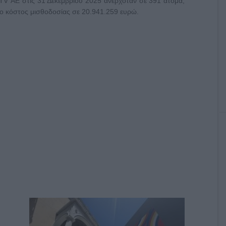
 ΑΕ στις 31 Δεκεμβρίου 2025 ανερχόταν σε 391 άτομα,
 το κόστος μισθοδοσίας σε 20.941.259 ευρώ.