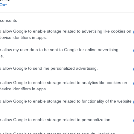
Out
ς
ΤΣΟΥΝΑΜΙ ψηφιακής οργής…
consents
cast
συμπαρασύρει την κυβέρνηση
o allow Google to enable storage related to advertising like cookies on
evice identifiers in apps.
o allow my user data to be sent to Google for online advertising
s.
Ο καιρός των επομένων ημερών:
Κανονικός Αύγουστος με δυνατούς
to allow Google to send me personalized advertising.
βοριάδες και σταδιακή άνοδο της
θερμοκρασίας
o allow Google to enable storage related to analytics like cookies on
evice identifiers in apps.
o allow Google to enable storage related to functionality of the website
ΡΑΣΗ
o allow Google to enable storage related to personalization.
o allow Google to enable storage related to security, including