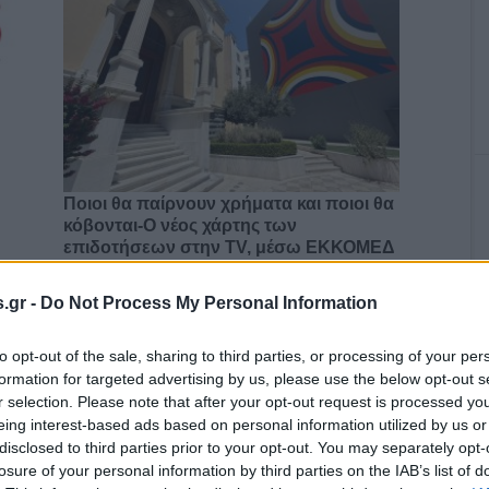
Ποιοι θα παίρνουν χρήματα και ποιοι θα
κόβονται-Ο νέος χάρτης των
επιδοτήσεων στην TV, μέσω ΕΚΚΟΜΕΔ
.gr -
Do Not Process My Personal Information
to opt-out of the sale, sharing to third parties, or processing of your per
ο)
Χωνάκι ή κυπελλάκι; Σε αυτά τα 5
formation for targeted advertising by us, please use the below opt-out s
παγωτατζίδικα της Αθήνας η απάντηση
r selection. Please note that after your opt-out request is processed y
είναι…και τα δύο!
eing interest-based ads based on personal information utilized by us or
disclosed to third parties prior to your opt-out. You may separately opt-
losure of your personal information by third parties on the IAB’s list of