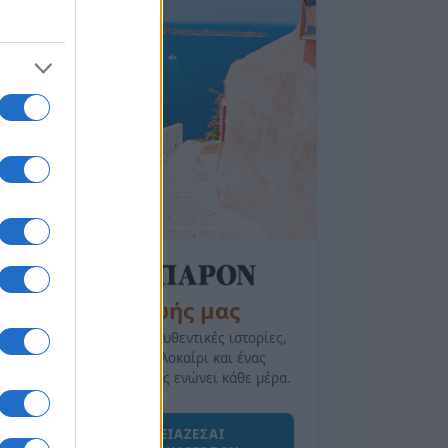
της Ζωής μας
Οι άνθρωποι, οι αυθεντικές ιστορίες,
το ελληνικό καλοκαίρι και ένας
πολιτισμός που μας ενώνει κάθε μέρα.
ΟΣΑ ΧΡΕΙΑΖΕΣΑΙ