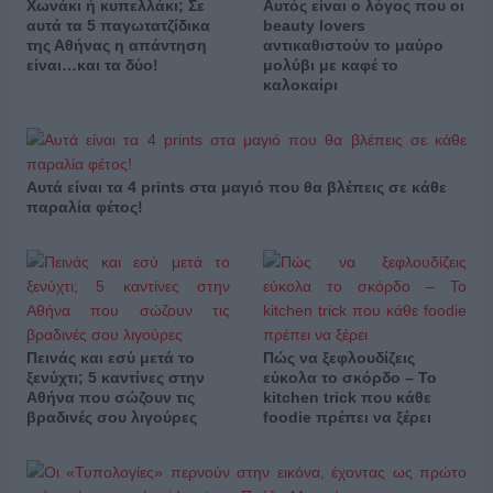
Χωνάκι ή κυπελλάκι; Σε
Αυτός είναι ο λόγος που οι
αυτά τα 5 παγωτατζίδικα
beauty lovers
της Αθήνας η απάντηση
αντικαθιστούν το μαύρο
είναι…και τα δύο!
μολύβι με καφέ το
καλοκαίρι
Αυτά είναι τα 4 prints στα μαγιό που θα βλέπεις σε κάθε
παραλία φέτος!
Πεινάς και εσύ μετά το
Πώς να ξεφλουδίζεις
ξενύχτι; 5 καντίνες στην
εύκολα το σκόρδο – Το
Αθήνα που σώζουν τις
kitchen trick που κάθε
βραδινές σου λιγούρες
foodie πρέπει να ξέρει