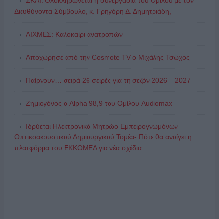
ΣΚΑΪ: Ολοκληρώνεται η συνεργασία του Ομίλου με τον
Διευθύνοντα Σύμβουλο, κ. Γρηγόρη Δ. Δημητριάδη,
ΑΙΧΜΕΣ: Καλοκαίρι ανατροπών
Αποχώρησε από την Cosmote TV o Μιχάλης Τσώχος
Παίρνουν… σειρά 26 σειρές για τη σεζόν 2026 – 2027
Ζημιογόνος ο Alpha 98,9 του Ομίλου Audiomax
Ιδρύεται Ηλεκτρονικό Μητρώο Εμπειρογνωμόνων
Οπτικοακουστικού Δημιουργικού Τομέα- Πότε θα ανοίγει η
πλατφόρμα του ΕΚΚΟΜΕΔ για νέα σχέδια