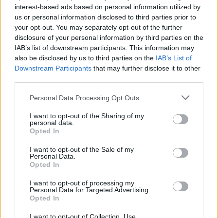
interest-based ads based on personal information utilized by
us or personal information disclosed to third parties prior to
your opt-out. You may separately opt-out of the further
disclosure of your personal information by third parties on the
IAB’s list of downstream participants. This information may
also be disclosed by us to third parties on the
IAB’s List of
Downstream Participants
that may further disclose it to other
third parties.
Please note that this website/app uses one or more Google
Personal Data Processing Opt Outs
ΑΙΧΜΕΣ
services and may gather and store information including but
not limited to your visit or usage behaviour. You may click to
I want to opt-out of the Sharing of my
personal data.
grant or deny consent to Google and its third-party tags to
Opted In
use your data for below specified purposes in below Google
ΑΙΧΜΕΣ: Και άλλες αποχωρήσεις και
consent section.
I want to opt-out of the Sale of my
Personal Data.
άλλες συμφωνίες
Opted In
Το Καλοκαίρι αυτό στα ΜΜΕ θυμίζει αίθουσα αφίξεων και
I want to opt-out of processing my
αναχωρήσεων αεροδρομίου. Άλλοι γνωρίζουν τον
Personal Data for Targeted Advertising.
Opted In
προορισμό τους και άλλοι αλλάζουν πορεία, ενώ έχουν
ξεκινήσει για άλλου καταλήγουν σε άλλο σημείο. Η
I want to opt-out of Collection, Use,