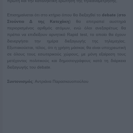
πρώτη και την καταληκτική ερώτηση της τηλεαναμέτρησης.
Επισημαίνεται ότι στο κτήριο όπου θα διεξαχθεί το
debate
(
στο
Στούντιο Δ της Κατεχάκη
) θα επιτραπεί αυστηρά
περιορισμένος αριθμός ατόμων, ενώ όλοι ανεξαιρέτως θα
πρέπει να επιδείξουν αρνητικό Rapid test, το οποίο θα έχουν
διενεργήσει την ημέρα διεξαγωγής της τηλεμαχίας.
Εξυπακούεται, τέλος, ότι η χρήση μάσκας θα είναι υποχρεωτική
σε όλους τους εσωτερικούς χώρους, με μόνη εξαίρεση τους
μετέχοντες πολιτικούς και δημοσιογράφους κατά τη διάρκεια
διεξαγωγής του debate.
Συντονισμός
: Αντριάνα Παρασκευοπούλου