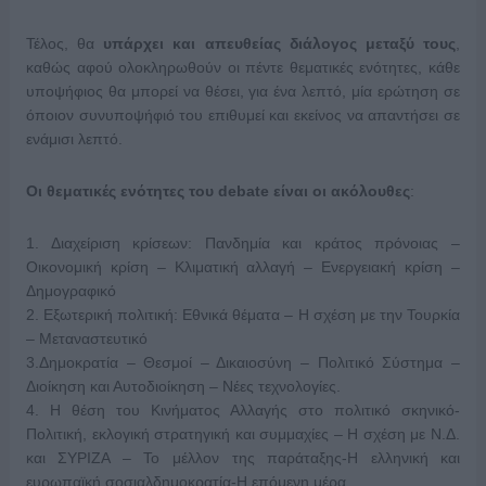
Τέλος, θα
υπάρχει και απευθείας διάλογος μεταξύ τους
,
καθώς αφού ολοκληρωθούν οι πέντε θεματικές ενότητες, κάθε
υποψήφιος θα μπορεί να θέσει, για ένα λεπτό, μία ερώτηση σε
όποιον συνυποψήφιό του επιθυμεί και εκείνος να απαντήσει σε
ενάμισι λεπτό.
Οι
θεματικές ενότητες
του debate είναι οι ακόλουθες
:
1. Διαχείριση κρίσεων: Πανδημία και κράτος πρόνοιας –
Οικονομική κρίση – Κλιματική αλλαγή – Ενεργειακή κρίση –
Δημογραφικό
2. Εξωτερική πολιτική: Εθνικά θέματα – Η σχέση με την Τουρκία
– Μεταναστευτικό
3.Δημοκρατία – Θεσμοί – Δικαιοσύνη – Πολιτικό Σύστημα –
Διοίκηση και Αυτοδιοίκηση – Νέες τεχνολογίες.
4. Η θέση του Κινήματος Αλλαγής στο πολιτικό σκηνικό-
Πολιτική, εκλογική στρατηγική και συμμαχίες – Η σχέση με Ν.Δ.
και ΣΥΡΙΖΑ – Το μέλλον της παράταξης-Η ελληνική και
ευρωπαϊκή σοσιαλδημοκρατία-Η επόμενη μέρα.