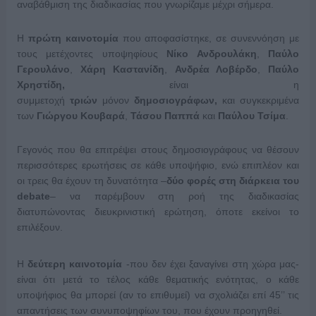
αναβάθμιση της διαδικασίας που γνωρίζαμε μέχρι σήμερα.
Η
πρώτη καινοτομία
που αποφασίστηκε, σε συνεννόηση με
τους μετέχοντες υποψηφίους
Νίκο Ανδρουλάκη
,
Παύλο
Γερουλάνο
,
Χάρη Καστανίδη
,
Ανδρέα Λοβέρδο
,
Παύλο
Χρηστίδη,
είναι η
συμμετοχή
τριών
μόνον
δημοσιογράφων,
και συγκεκριμένα
των
Γιώργου Κουβαρά
,
Τάσου Παππά
και
Παύλου Τσίμα
.
Γεγονός που θα επιτρέψει στους δημοσιογράφους να θέσουν
περισσότερες ερωτήσεις σε κάθε υποψήφιο, ενώ επιπλέον και
οι τρεις θα έχουν τη δυνατότητα –
δύο φορές στη διάρκεια του
debate
– να παρέμβουν στη ροή της διαδικασίας
διατυπώνοντας διευκρινιστική ερώτηση, όποτε εκείνοι το
επιλέξουν.
Η
δεύτερη καινοτομία
-που δεν έχει ξαναγίνει στη χώρα μας-
είναι ότι μετά το τέλος κάθε θεματικής ενότητας, ο κάθε
υποψήφιος θα μπορεί (αν το επιθυμεί) να σχολιάζει επί 45’’ τις
απαντήσεις των συνυποψηφίων του, που έχουν προηγηθεί.