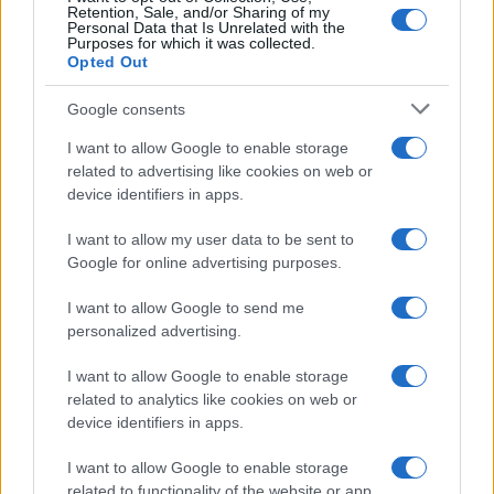
κινητικότητα είναι συνάρτηση πολλών παραγόντων,
Retention, Sale, and/or Sharing of my
Personal Data that Is Unrelated with the
ορισμένοι εκ των οποίων δεν είναι ορατοί προς το
Purposes for which it was collected.
παρόν. Λέγεται πως ο Ιβάν Σαββίδης τα βρήκε με την
Opted Out
κυβέρνηση, […]
Google consents
I want to allow Google to enable storage
related to advertising like cookies on web or
device identifiers in apps.
I want to allow my user data to be sent to
Google for online advertising purposes.
I want to allow Google to send me
personalized advertising.
I want to allow Google to enable storage
related to analytics like cookies on web or
device identifiers in apps.
I want to allow Google to enable storage
related to functionality of the website or app.