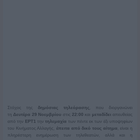
Στόχος της
δημόσιας τηλεόρασης
, που διοργανώνει
τη
Δευτέρα 29 Νοεμβρίου
στις
22:00
και
μεταδίδει
απευθείας
από την
ΕΡΤ1
την
τηλεμαχία
των πέντε εκ των έξι υποψηφίων
του Κινήματος Αλλαγής,
έπειτα από δικό τους αίτημα
, είναι η
πληρέστερη ενημέρωση των τηλεθεατών, αλλά και η