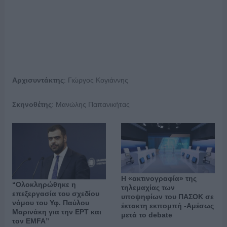
Αρχισυντάκτης
: Γιώργος Κογιάννης
Σκηνοθέτης
: Μανώλης Παπανικήτας
Η «ακτινογραφία» της
“Ολοκληρώθηκε η
τηλεμαχίας των
επεξεργασία του σχεδίου
υποψηφίων του ΠΑΣΟΚ σε
νόμου του Υφ. Παύλου
έκτακτη εκπομπή -Αμέσως
Μαρινάκη για την ΕΡΤ και
μετά το debate
τον EMFA”