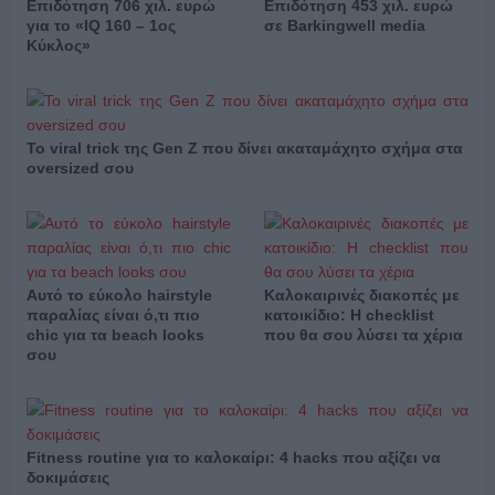
Επιδότηση 706 χιλ. ευρώ
Επιδότηση 453 χιλ. ευρώ
για το «IQ 160 – 1ος
σε Barkingwell media
Κύκλος»
Το viral trick της Gen Z που δίνει ακαταμάχητο σχήμα στα
oversized σου
Αυτό το εύκολο hairstyle
Καλοκαιρινές διακοπές με
παραλίας είναι ό,τι πιο
κατοικίδιο: Η checklist
chic για τα beach looks
που θα σου λύσει τα χέρια
σου
Fitness routine για το καλοκαίρι: 4 hacks που αξίζει να
δοκιμάσεις