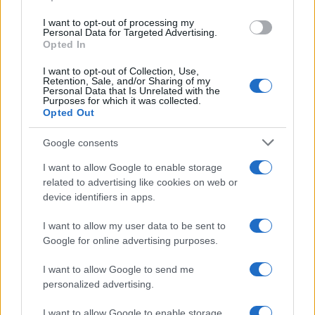
I want to opt-out of processing my
Personal Data for Targeted Advertising.
Opted In
I want to opt-out of Collection, Use,
Retention, Sale, and/or Sharing of my
Personal Data that Is Unrelated with the
Purposes for which it was collected.
Opted Out
Google consents
I want to allow Google to enable storage
της Ζωής μας
related to advertising like cookies on web or
device identifiers in apps.
Οι άνθρωποι, οι αυθεντικές ιστορίες,
το ελληνικό καλοκαίρι και ένας
I want to allow my user data to be sent to
πολιτισμός που μας ενώνει κάθε μέρα.
Google for online advertising purposes.
I want to allow Google to send me
ΟΣΑ ΧΡΕΙΑΖΕΣΑΙ
personalized advertising.
ΓΙΑ ΤΟ ΚΑΛΟΚΑΙΡΙ ΣΟΥ →
I want to allow Google to enable storage